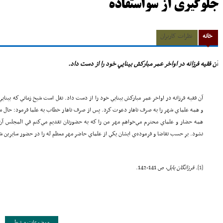
جلوگیری از سواستفاده
خانه
نظرات کاربران
آن فقيه فرزانه در اواخر عمر مباركش بينايي خود را از دست داد.
آن فقيه فرزانه در اواخر عمر مباركش بينايي خود را از دست داد. نقل است شيخ زماني كه بينا
و همه علماي شهر را به صرف ناهار دعوت كرد. پس از صرف ناهار خطاب به علما فرمود: حال مدت
همه حضار و علماي محترم مي‌خواهم مهر من را كه به حضورتان تقديم مي‌كنم في المجلس آن ر
نشود. بر حسب تقاضا و فرموده‌ي ايشان يكي از علماي حاضر مهر معظم له را در حضور سايرين
[1]
.
فرزانگان بابل
، ص 141-142.
موضوعات مرتبط