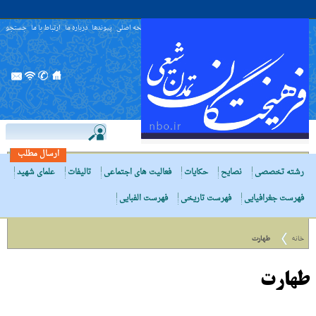
صفحه اصلی
پیوندها
درباره ما
ارتباط با ما
جستجو
ارسال مطلب
رشته تخصصی
نصایح
حکایات
فعالیت های اجتماعی
تالیفات
علمای شهید
فهرست جغرافیایی
فهرست تاریخی
فهرست الفبایی
خانه
طهارت
طهارت