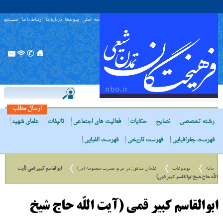
صفحه اصلی
پیوندها
درباره ما
ارتباط با ما
جستجو
ارسال مطلب
رشته تخصصی
نصایح
حکایات
فعالیت های اجتماعی
تالیفات
علمای شهید
فهرست جغرافیایی
فهرست تاریخی
فهرست الفبایی
خانه
موضوعات
علمای مدفون در حرم حضرت معصومه (س)
ابوالقاسم کبیر قمی (آیت
اللّه حاج شیخ ابوالقاسم کبیر قمی)
ابوالقاسم کبیر قمی (آیت اللّه حاج شیخ