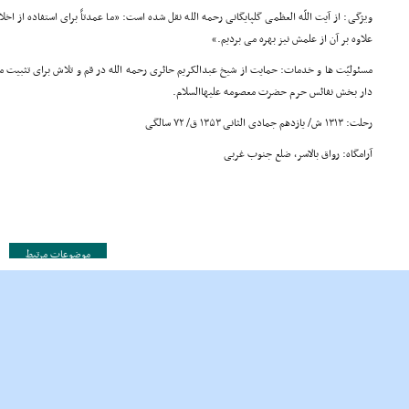
ویژگی: از آیت اللّه العظمی گلپایگانی رحمه الله نقل شده است: «ما عمدتاً برای استفاده از ا
علاوه بر آن از علمش نیز بهره می بردیم.»
مسئولیّت ها و خدمات: حمایت از شیخ عبدالکریم حائری رحمه الله در قم و تلاش برای تثبیت 
دار بخش نفائس حرم حضرت معصومه علیهاالسلام.
رحلت: ۱۳۱۳ ش/ یازدهم جمادی الثانی ۱۳۵۳ ق/ ۷۲ سالگی
آرامگاه: رواق بالاسر، ضلع جنوب غربی
موضوعات مرتبط