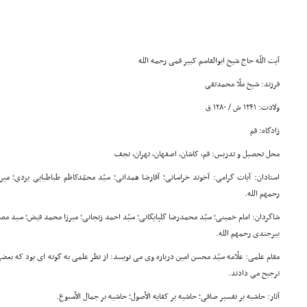
آیت اللّه حاج شیخ ابوالقاسم کبیر قمی رحمه الله
فرزند: شیخ ملّا محمدتقی
ولادت: ۱۲۴۱ ش / ۱۲۸۰ ق
زادگاه: قم
محل تحصیل و تدریس: قم، کاشان، اصفهان، تهران، نجف
استادان: آیات گرامی: آخوند خراسانی؛ آقارضا همدانی؛ سیّد محمّدکاظم طباطبایی یزدی؛ میرز
رحمهم الله.
شاگردان: امام خمینی؛ سیّد محمدرضا گلپایگانی؛ سیّد احمد زنجانی؛ میرزا محمد فیض؛ سید 
بیرجندی رحمهم الله.
مقام علمی: علّامه سیّد محسن امین درباره وی می نویسد: از نظر علمی به گونه ای بود که بعضی از
ترجیح می دادند.
آثار: حاشیه بر تفسیر صافی؛ حاشیه بر کفایه الأصول؛ حاشیه بر جمال الأسبوع.