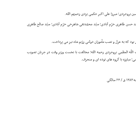
ین بروجردی؛ میرزا علی اکبر حکمی یزدی رحمهم الله.
د حسن طاهری خرّم آبادی؛ سیّد محمّدتقی شاهرخی خرّم آبادی؛ سیّد صالح طاهری
 بود که به عزل و نصب مأموران دولتی رژیم شاه نیز می پرداخت.
 اللّه العظمی بروجردی رحمه الله؛ مخالفت با نخست وزیر وقت در جریان تصویب
می؛ مبارزه با گروه های توده ای و منحرف.