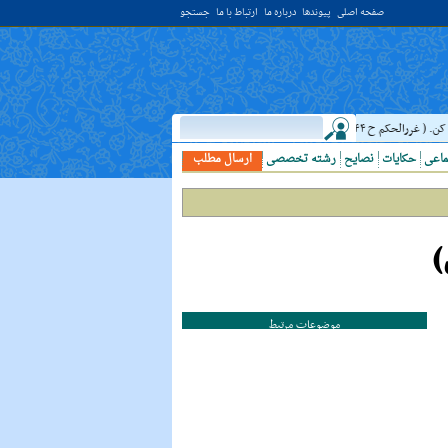
صفحه اصلی
پیوندها
درباره ما
ارتباط با ما
جستجو
ررالحکم ح ۴۰۴۴ )
حدیث:
امام علي (عليه السلام) فرمودند: النَّظرُ إلي العَالِم أ
ماعی
حکایات
نصایح
رشته تخصصی
ارسال مطلب
)
موضوعات مرتبط