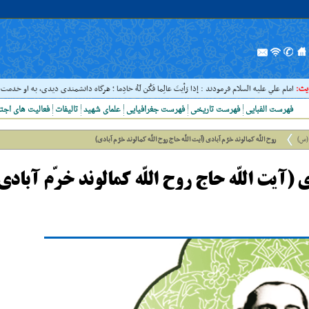
امام علي عليه السلام فرمودند : إذا رَأيتَ عالِما فَکُن لَهُ خادِما ؛ هرگاه دانشمندى ديدى، به او خدمت کن. ( غ
فهرست الفبایی
فهرست تاریخی
فهرست جغرافیایی
علمای شهید
تالیفات
فعالیت های اجت
(س)
روح اللّه کمالوند خرّم آبادی (آیت اللّه حاج روح اللّه کمالوند خرّم آبادی)
ی (آیت اللّه حاج روح اللّه کمالوند خرّم آبادی