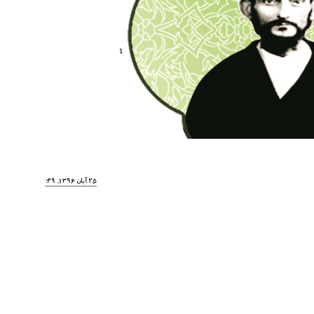
1
25 آبان 1396, 6:49