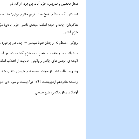
محل تحصیل و تدریس: خرّم آباد، بروجرد، اراک، قم
استادان: آیات عظام: شیخ عبدالکریم حائری یزدی؛ سیّد حس
شاگردان: آیات و حجج اسلام: مهدی قاضی خرّم آبادی؛ سیّ
خرّم آبادی.
ویژگی : معظم له از چنان نفوذ سیاسی – اجتماعی برخوردار
مسئولیّت ها و خدمات: هجرت به خرّم آباد به دستور آیت
لایحه ی انجمن های ایالتی و ولایتی؛ حمایت از انقلاب اسلا
رهنمود: طلبه نباید از حوادث جامعه ی خویش، غافل باشد.
رحلت: شانزدهم اردیبهشت ۱۳۴۳ ش/ بیست و سوم ذی حجه ۱۳۸۳ ق / ۶۳ سالگی
آرامگاه: رواق بالاسر، ضلع جنوبی