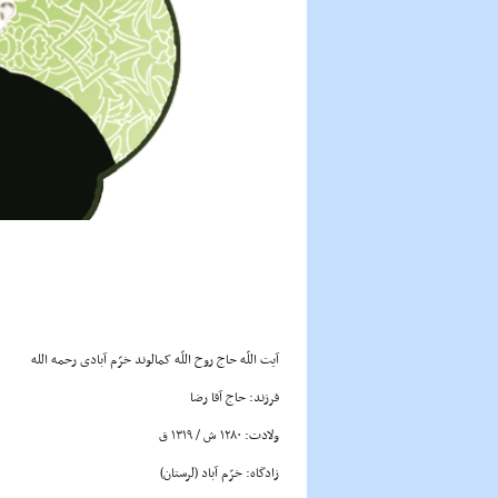
آیت اللّه حاج روح اللّه کمالوند خرّم آبادی رحمه الله
فرزند: حاج آقا رضا
ولادت: ۱۲۸۰ ش / ۱۳۱۹ ق
زادگاه: خرّم آباد (لرستان)