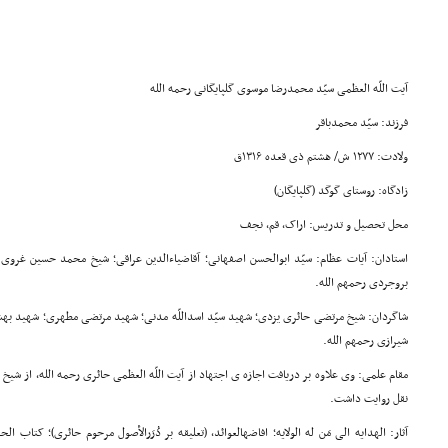
آیت اللّه العظمی سیّد محمدرضا موسوی گلپایگانی رحمه الله
فرزند: سیّد محمدباقر
ولادت: ۱۲۷۷ ش/ هشتم ذی قعده ۱۳۱۶ق
زادگاه: روستای گوگد (گلپایگان)
محل تحصیل و تدریس: اراک، قم، نجف
استادان: آیات عظام: سیّد ابوالحسن اصفهانی؛ آقاضیاءالدین عراقی؛ شیخ محمد حسین غروی
بروجردی رحمهم الله.
شاگردان: شیخ مرتضی حائری یزدی؛ شهید سیّد اسداللّه مدنی؛ شهید مرتضی مطهری؛ شهید بهشت
شیرازی رحمهم الله.
مقام علمی: وی علاوه بر دریافت اجازه ی اجتهاد از آیت اللّه العظمی حائری رحمه الله، از ش
نقل روایت داشت.
آثار: الهدایه الی مَن له الولایه؛ افاضهالعوائد، (تعلیقه بر دُرَرالأصول مرحوم حائری)؛ کتاب