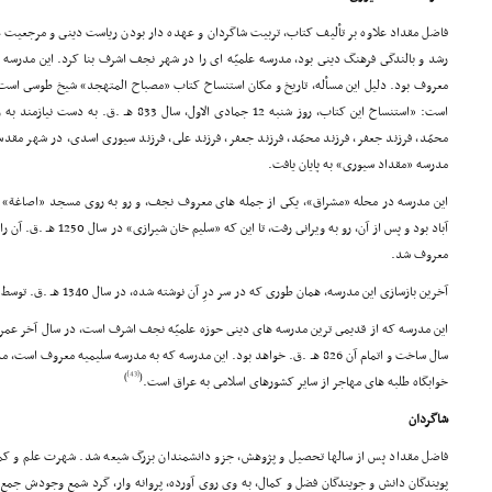
فاضل مقداد علاوه بر تألیف کتاب، تربیت شاگردان و عهده دار بودن ریاست دینى و مرجعیت عام
رشد و بالندگى فرهنگ دینى بود، مدرسه علمیّه اى را در شهر نجف اشرف بنا کرد. این مدرسه
معروف بود. دلیل این مسأله، تاریخ و مکان استنساخ کتاب «مصباح المتهجد» شیخ طوسى است
است: «استنساخ این کتاب، روز شنبه 12 جمادى الاول
محمّد، فرزند جعفر، فرزند محمّد، فرزند جعفر، فرزند على، فرزند سیورى اسدى، در شهر مقد
مدرسه «مقداد سیورى» به پایان یافت.
این مدرسه در محله «مشراق»، یکى از جمله هاى معروف نجف، و رو به روى مسجد «اصاغة» قر
آباد بود و پس از آن، رو به وی
معروف شد.
آخرین بازسازى این مدرسه، همان طورى که در سر درِ آن نوشته شده، در سال 1340 هـ .ق. توسط سیدابوالقاسم وکیل انجام شده است.
این مدرسه که از قدیمى ترین مدرسه هاى دینى حوزه علمیّه نجف اشرف است، در سال آخر عمر ف
[43]
)
(
خوابگاه طلبه هاى مهاجر از سایر کشورهاى اسلامى به عراق است.
شاگردان
فاضل مقداد پس از سالها تحصیل و پژوهش، جزو دانشمندان بزرگ شیعه شد. شهرت علم و کمال او
پویندگان دانش و جویندگان فضل و کمال، به وى روى آورده، پروانه وار، گرد شمع وجودش جمع 