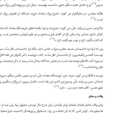
[62]
)
(
مدرس
او را، فاضل، فقیه، متکلّم، دقیق، دانشمند هوشمند، جمال دین، و پژوهشگرى بزرگ معرف
علاّمه مجلسى در بحارالانوار مى گوید: «شیخ بزرگ، مقداد، فرزند عبدالله، از فقیهان بزر
[63]
)
(
است.»
شاگردش، حسن بن راشد حلّى، مى گوید: «شیخ ما، پیشوا، علامه اعظم، ابوعبدالله مقداد که خداو
کمال، داراى صدایى رسا، زبانى بُرّا در گفتار بلیغ و سخنور و در علوم فراوانى متخصص است.
[64]
)
(
که کتاب تألیف کرد و خوب هم تألیف کرد.»
وى نه تنها نزد دانشمندان شیعه، مقام و منزلت خاصى دارد، بلکه نزد دانشمندان اهل سنّت ن
نویسنده التفسیر والمفسرون، از دانشمندان اهل سنّت، کتاب ارزشمند «کنز العرفان فى فقه القر
در مورد آیات الاحکام نوشته شده است، در فصلى جداگانه متذکر شده و بعد از ذکر مشخصات و
[65]
)
(
نظر پرداخته است.
نویسنده الاعلام مى گوید: شرف دین، ابوعبدالله مقداد حلّى اسدى نجفى، عالمى متکلّم، معرو
استادان حسن بن راشد حلّى و شیخ زین الدین ابن علاء است. فاضل سیورى از بزرگان متکلّمین
[66]
)
(
علوم تفسیر، کلام، فقه، حدیث و... دارد.
وفات و مدفن
زمان وفات فاضل مقداد، همانند زمان تولدش، براى شرح حال نویسان، مجهول بود، ولى بعد از ج