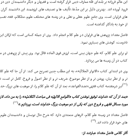
این عالم فرزانه بر بلنداى قلّه معارف دینى قرار گرفته است و فقیهان و دیگر دانشمندان دین در ب
فرود آورده اند. بهترین دلیل بر این مدّعا، تألیف ها و تصنیف هاى ارزشمند این دانشمند گران
هاى فراوان است. وى جامع علوم عقلى و نقلى و در رشته هاى مختلف علوم، مثلکلام، فقه، تفسیر
از خود به یادگار گذاشته است.
فاضل مقداد پژوهش هاى فراوان در علم کلام انجام داد. وى از جمله کسانى است که ارکان این عل
نادرست، کوشش هاى بسیارى نمود.
او براى علم کلام، که علم جهان بینى است، ارزش فوق العاده قائل بود. وى پیش از پژوهش در 
کتاب در آن زمینه ها مى پردازد.
وى در ابتداى کتاب «الانوار الجلالیّه»، به این مطلب چنین تصریح مى کند: از آن جا که علم کلا
تر و از نظر بیان، روشن تر و از نظر موضوع، شریف تر و از نظر اصول و فروع، کامل تر است، ت
[26]
)
(
نیز درمقدمه کتاب فقهى«نضدالقواعد»، بعد از آن که علم کلام را، از موهبت هاى بزرگ خد
«بعد از آن که خداوند توفیق نوشتن کتاب «اللوامع الالهیّه فى مباحث الکلامیّه» را به من داد، لا
[27]
)
(
مورد مسائل فقهى و فروع دین که یکى از دو موهبت بزرگ خداوند است، بپردازم.»
فاضل مقداد در زمینه علم کلام، اثرهاى متعددى دارد که شرح حال نویسان و دانشمندان علوم
[28]
)
(
هاى خود قرار داده اند.
آثار کلامى فاضل مقداد عبارتند از: