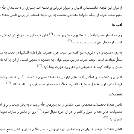
از میان ایـن طایفه، دانشمندان، ادیبان و امیران فراوانى برخاسته اند. بسیارى از دانشمندان حلّه 
مقیم نجف اشرف از جمله خانواده مقدادى منتسب به این طایفه هستند. از این رو فاضل مقداد ر
لقـب ها
[8]
)
(
وى به اعتبار محل تولدش به «سُیُورى» مشهور است.
سُیُور قریه اى است واقع در نزدیکى شه
[9]
)
(
است، او به حلّى هم منتسب شده است.
به وى «مشهدى» و «غروى» نیز گفته مى شود. چون حضرت على(علیه السلام) در نجف به شها
محلّ شهادت است. نجف اشرف در بین مردم عراق، به «مشهد» مشهور است. از آن جا که ف
[10]
)
(
همان جا وفات کرد، به «مشهدى» و «غروى» شهرت پیدا کرد.
فقیهان و دانشمندان اسلامى لقب هاى فراوانى به مقداد سیورى داده اند. آنان به اعتبار فضل
[11]
)
(
فرهنگ دین، او را «فاضل»، «شرف الدین»، «علاّمه»، «محقق»، «مدقق» و... نامیده اند.
تحصیـلات
فاضل مقداد تحصیلات مقدّماتى علوم اسلامى را در شهرهاى حلّه و بغداد به پایان رساند و بر
[12]
)
(
تحصیلات عالى فقه و اصول و کلام را در آن حوزه دنبال نمود.
وى از دانش و معارف فقیهان
[13]
)
(
فراوان برد.
فاضل مقداد با کوشش فراوان در راه تحقیق، پژوهش وطى مراحل اعلاى دانش و فضل، جامع علوم 
[14]