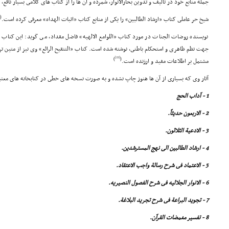
جمله منابع خود در تألیف و تدوین بحارالانوار، شمرده و آن ها را از کتاب هاى کلامى بسیار نافع
(
شیخ حر عاملى کتاب «ارشاد الطالبین» را یکى از منابع کتاب «اثبات الهداه» معرفى کرده است.
نویسنده روضات الجنات در مورد کتاب «اللوامع الالهیه» فاضل مقداد، مى گوید: این کتاب ا
جهت نظم ظاهرى و استحکام باطنى، نوشته شده است. کتاب «التنقیح الرائع» وى نیز از متین تری
[22]
)
(
مشتمل بر اطلاعات مفید و ارزنده است.
آثار وى که بسیارى از آن ها هنوز چاپ نشده و به صورت نسخه هاى خطى در کتابخانه هاى معتب
1 - آداب الحج
2 - الاربعون حدیثاً.
3 - الادعیة الثلاثون.
4 - ارشاد الطالبین الى نهج المسترشدین.
5 - الاعتماد فى شرح رسالة واجب الاعتقاد.
6 - الانوار الجلالیه فى شرح الفصول النصیریه.
7 - تجوید البراعة فى شرح تجرید البلاغة.
8 - تفسیر مغمضات القرآن.