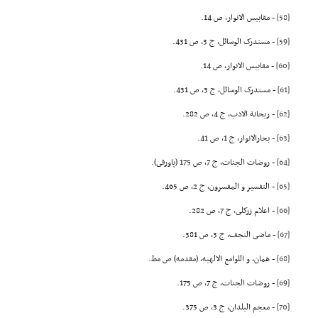
[58]
- مقابیس الانوار، ص 14.
[59]
- مستدرک الوسائل، ج 3، ص 431.
[60]
- مقابیس الانوار، ص 14.
[61]
- مستدرک الوسائل، ج 3، ص 431.
[62]
- ریحانة الادب، ج 4، ص 282.
[63]
- بحارالانوار، ج 1، ص 41.
[64]
- روضات الجنات، ج 7، ص 175 (پاورقى).
[65]
- التفسیر و المفسرون، ج 2، ص 465.
[66]
- اعلام زرکلى، ج 7، ص 282.
[67]
- ماضى النجف، ج 3، ص 381.
[68]
- همان، و اللوامع الالهیه، (مقدمه) ص مط.
[69]
- روضات الجنات، ج 7، ص 175.
[70]
- معجم البلدان، ج 3، ص 375.