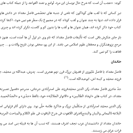
گوید: «عجب آن است که شرح حال نویسان این مرد، لوامع و نضد القواعد را از جمله کتاب هاى ا
نیز کسانى که با لقب هاى گوناگون که ناشى از جنبه هاى تخصّصى فاضل مقداد در دانش هاى
قرار داده اند، تنها به چند عنوان و لقب کوتاه که در مجموع یک سطر هم نمى شود، اکتفا کرده 
کتاب خود ذکر کرده اند، همان عنوان ها و لقب ها را بدون کم و کاست، تکرار کرده اند و چیزى 
باز جاى شکرش باقى است که تألیفات فاضل مقداد که نام وى در اول آن ها آمده است، هنوز د
مرجع پژوهشگران و محققان علوم اسلامى مى باشد. از این رو، مخفى بودن تاریخ ولادت و... چی
فقاهت را کم نمى کند.
خـانـدان
فاضل مقداد یا فاضل سُیُورى از فقیهان بزرگ قرن نهم هجرى است. پدرش، عبدالله بن محمّد، ج
[4]
)
(
فرزند محمّد و کینه اش، ابوعبدالله است.
جدّ مادرى فاضل مقداد، رکن الدین محمّدفرزند على استرآبادى جرجانى، متـرجم «فصول نصیری
مقداد، در کتاب هاى «ارشاد الطالبین» و «الانوار الجلالیّه» خود، بالفظ «جدّى» و «الجدّالحمید
رکن الدین محمّد استرآبادى از متکلّمان بزرگ و شاگردِ علامه حلّى بود. وى داراى آثار فراوانى
البلاغه (المعانى والبیان والبدیع)اشراق اللاهوت فى شرح الیاقوت فى علم الکلام والمباحث العربیه
خاندان مقداد از دانشمندانِ عرب نجف اشرف هستند، که نسب آن ها به قبیله بنى اسد مى رسد
فرات عراق مى زیستند.