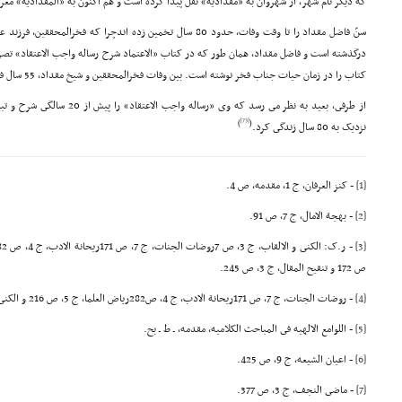
که دیگر نام شهر، از شهروان به «مقدادیه» نقل پیدا کرده است و هم اکنون به «المقدادیه» م
درگذشته است و فاضل مقداد، همان طور که در کتاب «الاعتماد شرح رساله واجب الاعتقاد» تصر
کتاب را در زمان حیات جناب فخر نوشته است. بین وفات فخرالمحققین و شیخ مقداد، 55 سال فاصله است.
از طرفى، بعید به نظر مى رسد که وى «
[73]
)
(
نزدیک به 80 سال زندگى کرد.
[1]
- کنز العرفان، ج 1، مقدمه، ص 4.
[2]
- بهجة الامال، ج 7، ص 91.
[3]
ص 172 و تنقیح المقال، ج 3، ص 245.
[4]
- روضات الجنات، ج 7، ص 171ریحانة الادب، ج 4، ص282ریاض العلما، ج 5، ص 216 و الکنى و الالقاب، ج 3، ص 7.
[5]
- اللوامع الالهیه فى المباحث الکلامیه، مقدمه، ـ ط ـ بح.
[6]
- اعیان الشیعه، ج 9، ص 425.
[7]
- ماضى النجف، ج 3، ص 377.