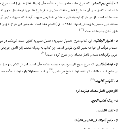
1 - النافع یوم الحشر:
که شرح «باب حادى عشر» علاّمه حلّى
شده است که از میان آن ها، شرح فاضل مقداد، بیش از دیگر شرح ها، مورد توجه اهل علم و تدر
چاپ شده است. از این شرح، ترجمه هاى متعددى به فارسى صورت گرفته که معروفت ترین آن ها
[30]
)
(
شهر لندن چاپ شده است.
2 - الانوار الجلالیّه:
این کتاب شرح «فصول نصیریه» فصول نصیریه کتابى است کوچک، در موضو
است و مؤلّف آن خواجه نصیر الدین طوسى است. این کتاب به وسیله محمّد رکن الدین جرجانى ا
[31]
)
(
عربى برگردانده شده و فاضل مقداد آن را شرح کرده است.
3 - ارشادالطالبین:
[32]
)
(
از منابع کتاب «اثبات الهداة»، نوشته شیخ حر عاملى
و کتاب «بحارالانوار» نوشته علاّمه مجل
[34]
)
(
4 - اللوامع الالهیه.
آثار فقهى فاضل مقداد عبارتند از:
1 - رساله آداب الحج.
2 - نضد القواعد.
3 - جامع الفوائد فى تلخیص القواعد.