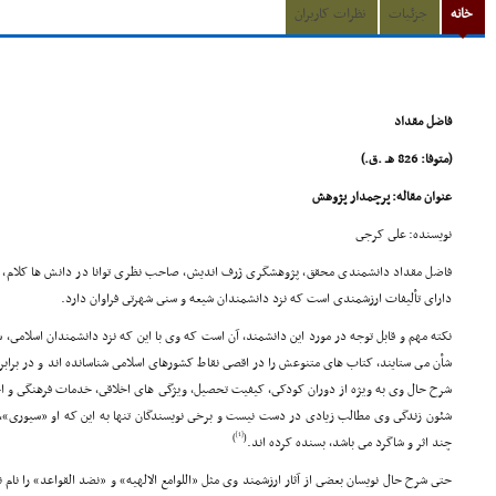
خانه
جزئیات
نظرات کاربران
فاضل مقداد
(متوفا: 826 هـ .ق.)
عنوان مقاله: پرچمدار پژوهش
نویسنده: على کرجى
فاضل مقداد دانشمندى محقق، پژوهشگرى ژرف اندیش، صاحب نظرى توانا در دانش ها کلام، فق
داراى تألیفات ارزشمندى است که نزد دانشمندان شیعه و سنى شهرتى فراوان دارد.
نکته مهم و قابل توجه در مورد این دانشمند، آن است که وى با این که نزد دانشمندان اسلامى،
شأن مى ستایند، کتاب هاى متنوعش را در اقصى نقاط کشورهاى اسلامى شناسانده اند و در برابر عل
شرح حال وى به ویژه از دوران کودکى، کیفیت تحصیل، ویژگى هاى اخلاقى، خدمات فرهنگى و اجت
شئون زندگى وى مطالب زیادى در دست نیست و برخى نویسندگان تنها به این که او «سیورى»،
[1]
)
(
چند اثر و شاگرد مى باشد، بسنده کرده اند.
حتى شرح حال نویسان بعضى از آثار ارزشمند وى مثل «اللوامع الالهیه» و «نضد القواعد» را نام نب