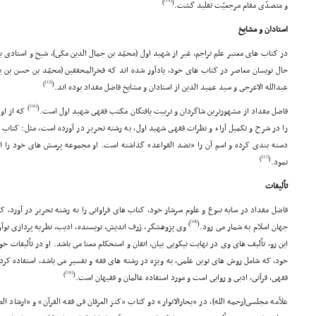
)
(
و متصدّى مقام مرجعیّت تقلید گشت.
استادان و مشایخ
در کتاب هاى معتبر علم تراجم، غیر از شهید اول (محمّد بن جمال الدین مکى)، شیخ و استادى 
حال نویسان معاصر در کتاب هاى خود، یادآور شده اند که فخرالمحققین (محمّد بن حسن بن ی
[15]
)
(
عبدالله الاعرجى و سید عمید الدین از استادان و مشایخ فاضل مقداد بوده اند.
[16]
)
(
فاضل مقداد از مشهورترین شاگردان و تربیت یافتگان مکتب فقهى شهید اول است.
که از او
را در شرح و تکمیل آراء و نظرات فقهى شهید اول، به رشته تحریر در آورده است، مثل: کتاب «
دسته بندى کرده و اسم آن را «نضد القواعد» گذاشته است. او مجموعه پرسش هاى خود را از
[17]
)
(
نمود.
تألیفات
فاضل مقداد در سایه نبوغ و علوم سرشار خود، کتاب هاى فراوانى را به رشته تحریر در آورد، 
[18]
)
(
جهان اسلام به شمار مى رود.
وى پژوهشگر، ژرف اندیش، نویسنده، ادیب، نظریه پردازى نوآور
این رو، تألیف هاى وى در نهایت نیکویى بیان، اتقان و استحکام معنا مى باشد. او در تألیفات 
خود، که شامل روش هاى نوین علمى، به ویژه در رشته هاى فقه و تفسیر مى باشد، استفاده کرده 
[19]
)
(
فقهى، قرآنى، ادبى و روایى است و مورد استفاده عالمان و فقیهان است.
علاّمه مجلسى(رحمه الله)، در «بحارالانوار» دو کتاب «کنز العرفان فى فقه القرآن» و «ارشاد ال