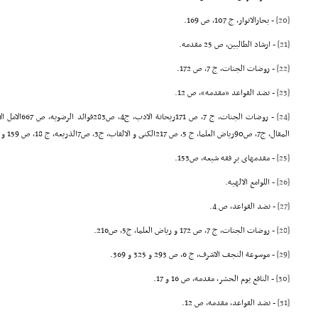
[20]
- بحارالانوار، ج 107، ص 169.
[21]
- ارشاد الطالبین، ص 25 مقدمه.
[22]
- روضات الجنات، ج 7، ص 172.
[23]
- نضد القواعد «مقدمه»، ص 12.
[24]
المقال، ج7، ص90ریاض العلما، ج 5، ص 217الکنى و الالقاب، ج3، ص7الذریعه، ج 18، ص 159 و تنقیح المقال، ج3، ص245.
[25]
- مقدمهاى بر فقه شیعه، ص153.
[26]
- اللوامع الالهیه.
[27]
- نضد القواعد، ص 4.
[28]
- روضات الجنات، ج 7، ص 172 و ریاض العلما، ج5، ص216.
[29]
- موسوعة النجف الاشرف، ج 6، ص 293 و 325 و 369.
[30]
- النافع یوم الحشر، مقدمه، ص 16 و 17.
[31]
- نضد القواعد، مقدمه، ص 12.