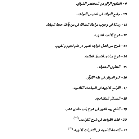
9 - التنقیح الرائع من المختصر الشرائع.
10 - جامع الفوائد فى تلخیص القواعد.
11 - رسالة فى وجوب مراعاة العدالة فى من یأخذ حجة النیابة.
12 - شرح الالفیه للشهید.
13 - شرح سى فصل خواجه نصیر در علم نجوم و تقویم.
14 - شرح مبادى الاصول للعلامه.
15 - الفتاوى المتفرقه.
16 - کنز العرفان فى فقه القرآن.
17 - اللوامع الالهیه فى المباحث الکلامیه.
18 - المسائل المقدادیه.
19 - النافع یوم الدین فى شرح باب حادى عشر.
[24]
)
(
20 - نضد القواعد فى شرح القواعد.
[25]
)
(
21 - التحفة الناجیه فى التقربات الالهیه.