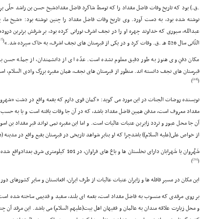
.ق.) بود که تاریخ وفات فاضل مقداد را که توسط شاگرد فاضل مقدادشیخ حسن بن راشد حلّى ب
نوشته شده بود، به دست آورد. وى تاریخ وفات فاضل مقداد را چنین نوشته بود: «شیخ ما، پیش
[67]
(
الثّانى سال 826 هـ .ق. وفات کرد و در یکى از قبرستان هاى نجف اشرف، به خاک سپرده شد.»
مکان دفنِ وى هنوز به طور دقیق معلوم نشده است. عدّه اى از دانشمندان، از جمله حسن ب
قبرستان هاى نجف دانسته اند. منظور از قبرستان هاى نجف، همان مقبره بزرگ وادى السلام، اس
[68]
)
(
نویسنده روضات الجنات در این مورد مى گوید: «گمان قوى دارم که بقعه واقع در دشت «شهروان 
مقداد معروف است، مدفن همین فاضل مقداد باشد، که در آن جا وفات یافته است و یا به حس
آن جا محل عبور و تردد زایرین عتبات عالیات است. و اما این مقبره نمى تواند قبر مقداد بن اسو
از خواص على(علیه السلام)) باشدچرا که او بنابر شواهد تاریخى در قبرستان بقیع واقع در مدینه (در سال 33 هـ .ق.) دفن 
شَهُروان یا شَهرابان داراى نخلستان ها و باغ هاى فراوان، در 101 کیلومترى شرق بغدادواقع شده بود و دانشمندان زیادى منسوب به آن هستند.
[70]
)
(
این مکان در مسیر قافله ها و زایران عتبات عالیات از طرف ایران، افغانستان و سایر کشورهاى دو
بر روى مرقدى که منسوب به فاضل مقداد است، بقعه اى بلند، سفید و قدیمى ساخته شده اس
و محل زیارت علاقه مندان به عالمان و فقیهان اهل بیت(علیهم السلام) مى باشد. این مرقد آن چن