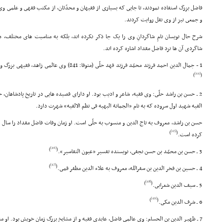
فاضل بزرگ استفاده نمودند، تا جایى که بسیارى از فقیهان و محدّثان، از مکتب فقهى و علمى و
و جمعى نیز از وى نقل روایت کردند.
شرح حال نویسان نامِ شاگردانِ وى را یک جا ذکر نکرده اند، بلکه به مناسبت هاى مختلف، ه
شاگردى آن ها نزد فاضل مقداد اشاره کرده اند.
1 - جمال الدین احمد فرزند محمّد فرزند فهد حلّى (متوفا: 841) وى عالمى زاهد، فقیهى بزرگ و نویسنده کتاب فقهى «المهذب البارع» است.
[44]
)
(
2 ـ حسن بن راشد حلّى: وى فقیه، شاعر و ادیب بود. او داراى قصیده هایى در تاریخ پادشاهان، 
الفیه شهید اول سروده که به نام «الجمانة البهیه فى نظم الالفیه» شهرت دارد.
[45]
)
(
کرده است.
[46]
)
(
3 ـ حسن بن محمّد بن حسن نجفى، نویسنده تفسیر «عیون التفاسیر».
[47]
)
(
4 ـ حسین بن فخر الدین بن سفرالله، معروف به علاء الدین مظفر قمى.
[48]
)
(
5 ـ سیف الدین شغرابى.
[49]
)
(
6 ـ شرف الدین مکى.
7 ـ ظهیـر الدین بن الحسام: وى عالمى فاضل، عابدى فقیه و از مشایخ بزرگ زمان خویش بود. او منسوب به عامل (از شهرهاى لبنان) است.