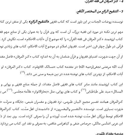
4 - کنز العرفان فى فقه القرآن.
5 - التنقیح الرائع من المختصر النّافع.
نویسنده روضات الجنات بر این باور است که کتاب فقهى
«التنقیح الرائع»
یکى از متقن ترین کتا
مهم ترین نکته در مورد این فقیه بزرگ، آن است که وى قرآن را به عنوان یکى از منابع مهم فقه
(
کتاب ارزشمند «کنز العرفان فى فقه القرآن» را که موضوع آن «آیات الاحکام» است، نگارش کرد.
قرآنى در طول چهار قرن اخیر است. فقیهان اسلام در موضوع آیات الاحکام، کتاب هاى زیادى نوش
از آن جهت شهرت، اشتیاق فقیهان و قرآن شناسان به آن به اندازه کتاب «کنز العرفان» فاضل مقدا
آیت الله مرعشى نجفى(رحمه الله) در مقدمه کتاب «مسالک الافهام»، کتاب «کنز العرفان» او
[38]
)
(
آیات الاحکام، از بهترین کتاب هاى نوشته شده در بین شیعه و سنى مى داند.
این کتاب ارزشمند مانند سایر کتاب هاى فقهى فاضل مقداد، از جمله منابع فقهى و روایى 
[40]
[39]
)
(
)
(
المسائل» سید على طباطبایى
و کتاب هاى روایى، مثل «بحارالانوار» علاّمه مجلسى.
مى با
کنزالعرفان همانند تفسیر مجمع البیان طبرسى، نزد فقیهان و مفسران شیعى، جایگاه و منزلت خ
شهرت بسیارى است. نویسنده «التفسیر والمفسرون» از دانشمندان اهل سنّت، کتاب کنزالعرف
الاحکام توسط بزرگان اهل سنّت نوشته شده است آورده و آن را معرفى کرده است. وى بعد از ذک
ابن عربى اندلسى مالکى، جرصاص ضفى و کیاهراسى شافعى، به معرفى و نقد این کتاب مى پردازد.
مدرسه مقداد سُیُورى