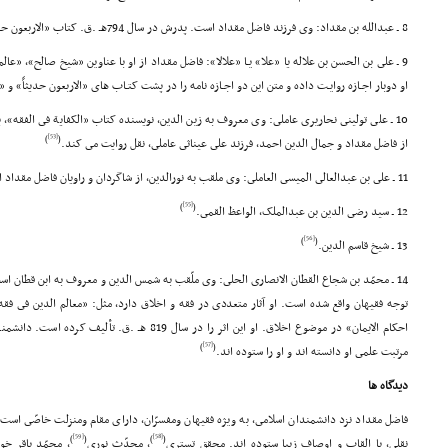
8 ـ عبدالله بن مقداد: وى فرزند فاضل مقداد است. پدرش در سال 794هـ .ق. کتاب «الاربعون حدیثاً» را براى او تألیف کرد.
او دوبار اجـازه روایـت داده و متن این دو اجـازه نامه را در پشت کتـاب هاى «الاربعون حدیثاً» 
10 ـ على تولینى نحاریرى عاملى: وى معروف به زین الدین، نویسنده کتاب «الکفایة فى الفقه»،
[53]
)
(
از فاضل مقداد و جمال الدین احمد، فرزند على عیناثى عاملى، نقل روایت مى کند.
11 ـ على بن عبدالعالى المیسى العاملى: وى ملقب به نورالدین، از شاگردان و راویان فاضل مقداد است.
[55]
)
(
12 ـ سید رضى الدین بن عبدالملک، الواعظ القمى.
[56]
)
(
13 ـ شیخ قاسم الدین.
14 ـ محمّد بن شجاع القطان الانصارى الحلى: وى ملّقب به شمس الدین و معروف به ابن قطان
توجه فقیهان واقع شده است. او آثار متعددى در فقه و اخلاق دارد، مثل: «معالم الدین فى فق
احکام الایمان» در موضوع اخلاق. او این اثر را در سال 819
[57]
)
(
مرتبت علمى او دانسته اند و او را ستوده اند.
دیدگاه ها
فاضل مقداد نزد دانشمندان اسلامى، به ویژه فقیهان ومفسرّان، داراى مقام ومنزلت خاصّى است.
[59]
[58]
)
(
)
(
نقلى، با القاب و اوصاف زیبا ستوده اند. محقق تسترى
، محدّث نورى
، محمّد باقر خو