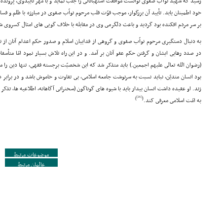
رسید که شهید نواّب صفوى توانست موافقت استهباناتى را جلب نماید و با مهر تأییدوى، پرونده ق
خود اطمینان یابد. تأیید آن بزرگوار، موجب قوّت قلب مرحوم نواّب صفوى در مبارزه با ظلم و ف
بر سر مردم افکنده بود گردید و باعث دلگرمى وى در مقابله با خلاف گویى هاى امثال کسروى ش
به دنبال دستگیرى مرحوم نواّب صفوى و گروهى از فداییان اسلام و صدور حکم اعدام آنان از ن
در صدد رهایى ایشان و گرفتن حکم عفو آنان بر آمد. و در این راه تلاش بسیار نمود امّا متأسف
(رضوان الله تعالى علیهم اجمعین.) باید متذکر شد که این شخصیّت برجسته فقهى، تنها دین را 
بود انسان متدیّن، نباید نسبت به سرنوشت جامعه اسلامى، بى تفاوت و خاموش باشد و در برابر
زند. او عقیده داشت انسان بیدار باید با شیوه هاى گوناگون (سخنرانى آگاهانه، اطلاعیه ها، تذکر 
[26]
)
(
به امّت اسلامى معرفى کند.
موضوعات مرتبط
عالمان مرتبط