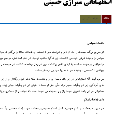
اسطهباناتی شیرازی حسینی
خانه
نظرات کاربران
خدمات سیاسى
این مرجع بزرگ، سیاست را جدا از دین و شریعت نمى دانست. او، همانند استادان بزرگش در س
م) عراق را بر عهده داشت، به ایفاى نقش پرداخت. وى در زمان زعامت، دخالت در سیاست را ت
پیوندى ناگسستنى با وظیفه امر به معروف و نهى از منکر داشت.
مرحوم آیت الله استهباناتى در این راه، لحظه اى از پا ننشست بلکه تمام کردار وگفتار او از 
هاى گوناگون این دو وظیفه خطیر بود، حتّى خلق او مصداق عینى این دو وظیفه حیاتى بود. وى 
سخنرانى در این راستا تشویق نموده واز وى حمایت مى نموده است که نمونه اى از همکارى او با
یارى فداییان اسلام
در دوران مرجعیّت او، قیام خونین فداییان اسلام به رهبرى مجاهد شهید (سیّد مجتبى نواّب صف