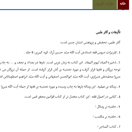
خانه
نظرات کاربران
تألیفات و آثار علمى
آثار علمى، تحقیقى و پژوهشى ایشان چنین است:
1 ـ
تقریرات دروس فقه
استادش آیت الله سیّد حسین تُرک کوه کمرى، 9 جلد .
2 ـ
ذخیر
ة
العباد لیوم المعاد
. این کتاب به زبان عربى است. بارها در بغداد و نجف و ... به چ
توجه بزرگان و فقها قرار گرفت و مورد تحشیه ی آنان قرار گرفته است. از جمله آن بزرگان مى ت
میرزا محمّدتقى شیرازى، آیت الله سیّد ابوالحسن اصفهانى و آیت الله سیّد ابراهیم اصطهباناتى اش
3 ـ
رساله ی عملیه
. این رساله بارها به چاپ رسیده و مورد تحشیه ی فقها از جمله آیت الله میرز
4 ـ
کتابى در اصول فقه
. این کتاب مفصل تر از کتاب
قوانین
محقق قمى است.
5 ـ حاشیه بر رسائل ؛
6 ـ حاشیه بر مکاسب ؛
7 ـ کتاب المتاجر ؛