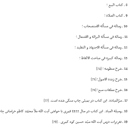
8 ـ کتاب البیع ؛
9 ـ کتاب الصلاة ؛
10 ـ رسالة فی مسألة الاستصحاب ؛
11 ـ رسالة فی مسألة البرائة و الاشتغال ؛
12 ـ رسالة فی مسألة الاجتهاد و التقلید ؛
13 ـ رسالة کبیرة فی مباحث الالفاظ ؛
14 ـ شرح منظومه ؛
[74]
15 ـ شرح زبدة الاصول؛
[75]
16 ـ شرح معلقات سبع؛
[76]
17 ـ سرّالعبادة. این کتاب در بمبئى چاپ سنگى شده است.
[77]
18 ـ وسیلة العباد. این کتاب در سال 1322 قمری با حواشى آیت الله ملاّ محمّد کاظم خراسانى چاپ سنگى شده است.
19 ـ تقریرات درس آیت الله سیّد حسین کوه کمرى .
[79]