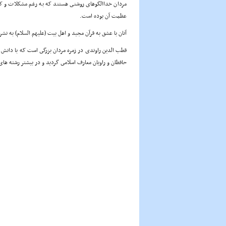
مردان خداالگوهاى روشنى هستند که به رغم مشکلات و ک
عظمت آن بوده است.
آنان با عشق به قرآن مجید و اهل بیت (علیهم السلام) به نش
قطب الدین راوندى در زمره مردان بزرگى است که با دانش ف
حافظان و راویان معارف اسلامى گردید و در بیشتر رشته ها