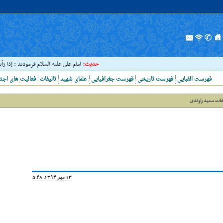
حدیث:
امام علي عليه السلام فرمودند : إذا رَأيتَ عا
فهرست الفبایی
فهرست تاریخی
فهرست جغرافیایی
علمای شهید
تالیفات
فعالیت های اجت
فات سعید راوندی
13 مهر 1394, 15:28