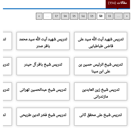
مقالات
(334)
»
...
17
16
15
14
13
12
11
...
«
تدریس شهید آیت الله سید علی
تدریس شهید آیت الله سید محمد
تدری
قاضی طباطبایی
باقر صدر
تدریس شیخ الرئیس حسین بن
تدریس شیخ باقر آل حیدر
تدریس 
علی ابن سینا
تدریس شیخ زین العابدین
تدریس شیخ عبدالحسین تهرانی
تدریس 
مازندرانی
تدریس شیخ علی محقق ثانی
تدریس شیخ فخر الدین طریحی
تدری