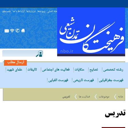
صفحه اصلی
پیوندها
درباره ما
ارتباط با ما
جستجو
ارسال مطلب
رشته تخصصی
نصایح
حکایات
فعالیت های اجتماعی
تالیفات
علمای شهید
فهرست جغرافیایی
فهرست تاریخی
فهرست الفبایی
خانه
موضوعات
فعالیت ها
تدریس
تدریس