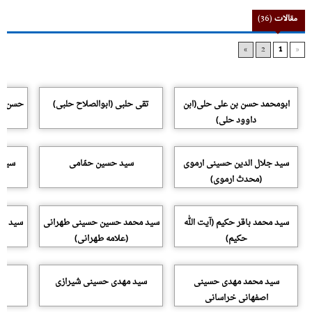
مقالات
(36)
»
2
1
«
ابومحمد حسن بن علی حلی(ابن
تقی حلبی (ابوالصلاح حلبی)
حسن حس
داوود حلى)
سید جلال الدین حسینی ارموی
سید حسین حمّامی
سید 
(محدث ارموی)
سید محمد باقر حکیم (آیت الله
سید محمد حسین حسینی طهرانی
سید مح
حکیم)
(علامه طهرانی)
سید محمد مهدی حسینی
سید مهدی حسینی شیرازی
اصفهانی خراسانی