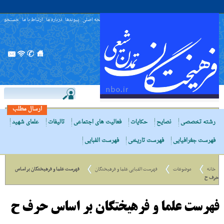
صفحه اصلی
پیوندها
درباره ما
ارتباط با ما
جستجو
ارسال مطلب
رشته تخصصی
نصایح
حکایات
فعالیت های اجتماعی
تالیفات
علمای شهید
فهرست جغرافیایی
فهرست تاریخی
فهرست الفبایی
خانه
موضوعات
فهرست الفبایی علما و فرهیختگان
فهرست علما و فرهیختگان بر اساس
حرف ح
فهرست علما و فرهیختگان بر اساس حرف ح