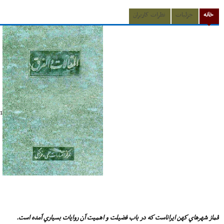
خانه
جزئیات
نظرات کاربران
1
قماز شهرهاي كهن ايراناست كه در باب فضيلت و اهميت آن روايات بسياري آمده است.