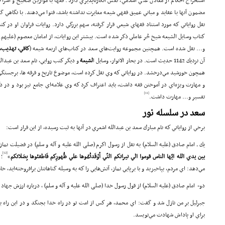
استخراج احكام از معادن غني اسلامي، نقش انكارناپذيري دارد. فقها با موازين صحيح و اشراف
مضمون آنها با عقايد و مباني عميق فقهي شيعه مغايرت نداشته باشد، فتوا مي‌دهند. با نگاهي گ
كتاب وسايل الشيعه شيخ حُر عاملي ذكر شده است. بيشتر اين روايات، از امامان معصوم (علیهم 
و... نقل شده است. همچنين مجموعه روايت‌هاي سعد در كتاب‌هاي اربعه شيعه (
كافي، تهذيب، 
آن نزديك 1142 حديث است. در بحار الانوار، وسايل ا
لشيعة
و ديگر كتب روايي، نام سعد بن عبدالل
همچون خورشيد مي‌درخشد. در رواياتي كه وي نقل كرده است، موضوع تاريخ و فرقه ها، برجستگي
و مهارت ويژه‌اي در آموختن فقه داشت، بايد اعتراف كرد كه وي علامه‌اي جامع نيز بود و در دك
[11]
تفسير و... مهارت داشت.
سعد در سلسله نور
برخي از رواياتي كه نام مبارك سعد بن عبدالله اشعري در آنها به ثبت رسيده، از اين قرار است:
يك ـ امام صادق (علیه السلام) به نقل از رسول اكرم (صلی الله علیه و آله و سلم) در فضيلت نماز
[12]
بين يدي الله ايّها الناس قوموا الي نيرانكم التّي أوْقَدتُمُوها علي ظُهورِكم فَاطفئوها بِصَلاتكم
»
؛ 
مي‌دهد: اي مردم، بپاخيزيد و با برپايي نماز، آتش‌هايي را كه به وسيله گناهانتان برافروخته‌ايد، 
دو- امام صادق (علیه السلام) از قول رسول خدا (صلی الله علیه و آله و سلم) ، درباره ارزش جهاد 
جبرئيل بر من نازل شد و گفت: اي محمد، هر كس از امت تو در راه خدا بجنگد و در اين راه بل
براي او پاداش شهادت مي‌نويسد.