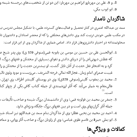
و 9. علي بن مهزيارو ابراهيم بن مهزيار: اين دو تن از شخصيت‌هاي برجسته شيعه و داراي آثار و خدمات بسيار بوده‌اند؛
ابو ايوب مكي.
شاگردان نامدار
سعد بن عبدالله اشعري در كنار تحصيل و فعاليت‌هاي گسترده علمي، با تشكيل مجلس تدريس نيز
در مكتب علمي خويش تربيت كند.وي دانش‌هاي مختلفي را كه از محضر استادان و دانشوران نامدا
سخاوتمندانه در اختيار دانش‌پژوهان قرار داد. اسامي شماري از شاگردان وي از اين قرار است:
ابوالحسن علي بن حسين بن موسي بن با
كه عطش دروني‌اش را از درياي دانش و تقواي بسياري از محدثان و فقهاي بزرگ، 
كرد و به افتخار نقل حديث از آنان نايل گشت. او بيشترين حديث را از محدثان و راو
غيبت صغراي امام زمان ـ عجل‌الله تعالي فرجه الشريف ـ مي‌زيست و مورد وثوق نا
محمد بن يعقوب كليني(متوفي 329ق): وي در روستاي كليندر ا
عالي‌مقام به شمار مي‌آيد كه آثار ارزشمندي از جمله كتاب كافي يكي از چهار كتا
[5]
است.
جعفر بن محمد بن قولويه قمي: وي از دانشمندان بزرگ شيعه و صاحب تأليفات متع
جمله آثار گران‌بهاي وي است و در بين فقهاي بزرگ جايگاه ويژه‌اي دارد.
احمد بن محمد بن يحيي عطار: وي از شاگردان بنام سعد بن عبداللهو نيز استاد ش
ابو يعلي حمز
ة
بن قاسم علوي عباسي: وي از راويان بزرگ و صاحب آثار روايي، و معا
كمالات و ويژگي‌ها