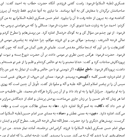
عسكري (علیه السلام) فرمود: راست گفتي فرزندم. آنگاه حضرت خطاب به احمد گفت: اي پس
صاحبانشان برگردان يا سفارش كن به آنها برسانند. ما نيازي به آنها نداريم. فقط پارچه آن پيرز
گذاشته بود، به بيرون از خانه رفت تا آن را بياورد. امام حسن عسكري (علیه السلام) رو به من ك
كردم: احمد مرا به زيارت شما تشويق كرد. حضرت فرمود: مسائلي را كه مي‌خواستي بپرسي چه ش
فرمود: از نور چشم من سؤال كن و به كودك خردسال اشاره كرد. من پرسش‌هايم را مطرح كردم و جو
تعالي فرجه الشريف ـ پرسيدم: مولاي من و اي فرزند مولايم، چرا خداوند به پيامبرش موسي فر
كفش‌هايت را در آور كه اينجا مكاني مقدس است. علماي فريقين گمان مي‌كنند كه چون كفش‌
فرمود. حضرت فرمود: هركس چنين نظري بر موسي داده، بر آن حضرت دروغ بسته و نبوت او 
پروردگارش مناجات كرد و گفت: خدايا محبتم را به تو خالص كرده‌ام و قلبم را از غير تو شسته‌ام
داشت، پروردگار فرمود: «
اخلع نعليك
» اگر دوستي تو با من خالص و قلبت از تمايل به غير من پا
از امام درباره تفسير كلمه «
كهيعص
» پرسيدم. فرمود: معناي اين حروف از خبرهاي غيبي است كه 
سپس آن را بر پيامبر اسلام (صلی الله علیه و آله و سلم) باز گفت. تأويل آن چنين است كه روزي 
را به او بياموزد. جبرئيل آنها را به او ياد داد و از آن پس زكريا هرگاه نام محمد، علي، فاطمه و 
اما هر زمان كه نام حسين را بر زبان جاري مي‌ساخت، روحش پريشان و اشك از ديدگانش سرازير م
او خبر داد كه «
كاف
» به اسم كربلا اشاره دارد. «
ها
» به معناي هلاكت عترت است و «
ياء
» 
مي‌كند، اشاره دارد. «
عين
» به معني عطش و «
صاد
» به معناي صبر امام حسين (علیه السلام) است
گريست. پرسش‌هاي ديگري را نزد حضرت ـ عجل‌الله تعالي فرجه الشريف ـ مطرح كردم و ايشان نيز
موقع امام حسن عسكري (علیه السلام) با فرزند گرامي‌اش برخاسته، آماده نماز شدند. من نيز ا
اسحاق رفتم. او را ديدم كه گريه مي‌كند. سبب را پرسيدم. گفت: پارچه امانتي را كه امام از من