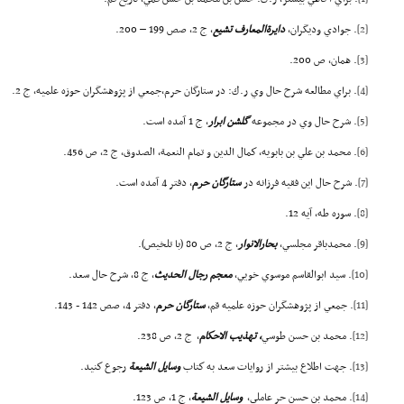
[2]
. جوادي وديگران،
دايرةالمعارف تشيع
، ج 2، صص 199 – 200.
[3]
. همان، ص 200.
[4]
. براي مطالعه شرح حال وي ر.ك: در ستارگان حرم،جمعي از پژوهشگران حوزه علميه، ج 2.
[5]
. شرح حال وي در مجموعه
گلشن ابرار
، ج 1 آمده است.
[6]
. محمد بن علي بن بابويه، كمال الدين و تمام النعمة، الصدوق، ج 2، ص 456.
[7]
. شرح حال اين فقيه فرزانه در
ستارگان حرم
، دفتر 4 آمده است.
[8]
. سوره طه، آيه 12.
[9]
. محمدباقر مجلسي،
بحارالانوار
، ج 2، ص 80 (با تلخيص).
[10]
. سيد ابوالقاسم موسوي خويي،
معجم رجال الحديث
، ج 8، شرح حال سعد.
[11]
. جمعي از پژوهشگران حوزه علميه قم،
ستارگان حرم
،‌ دفتر 4، صص 142 - 143.
[12]
. محمد بن حسن طوسي
، تهذيب
الاحكام
، ج 2، ص 238.
[13]
. جهت اطلاع بيشتر از روايات سعد به كتاب
وسايل الشيعة
رجوع كنيد.
[14]
. محمد بن حسن حر عاملي،
وسايل الشيعة
، ج 1، ص 123.