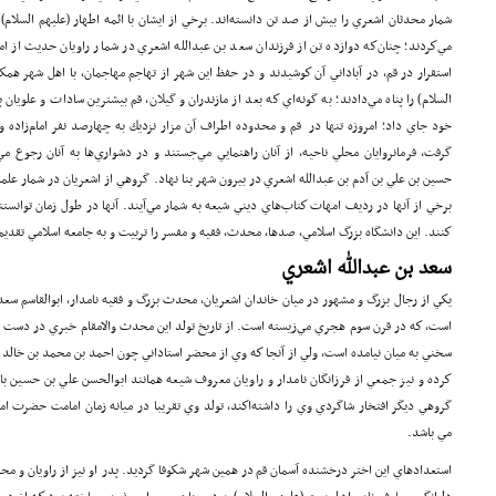
شمار محدثان اشعري را بيش از صد تن دانسته‌اند. برخي از ايشان با ائمه اطهار (علیهم السلام
مي‌كردند؛ چنان‌كه دوازده تن از فرزندان سعد بن عبدالله اشعري در شمار راويان حديث از ام
استقرار در قم، در آباداني آن كوشيدند و در حفظ اين شهر از تهاجم مهاجمان، با اهل شهر همكا
السلام) را پناه مي‌دادند؛ به گونه‌اي كه بعد از مازندران و گيلان، قم بيشترين سادات و علويان 
خود جاي داد؛ امروزه تنها در قم و محدوده‌ اطراف آن مزار نزديك به چهارصد نفر اما‌م‌زاده و
گرفت، فرمانروايان محلي ناحيه، از آنان راهنمايي مي‌جستند و در دشواري‌ها به آنان رجوع م
حسين بن علي بن آدم بن عبدالله اشعري در بيرون شهر بنا نهاد. گروهي از اشعريان در شمار علماي
برخي از آنها در رديف امهات كتاب‌هاي ديني شيعه به شمار مي‌آيند. آنها در طول زمان توانستن
كنند. اين دانشگاه بزرگ اسلامي، صدها، محدث، فقيه و مفسر را تربيت و به جامعه‌ اسلامي تقدي
سعد بن عبدالله اشعري
يكي از رجال بزرگ و مشهور در ميان خاندان اشعريان، محدث بزرگ و فقيه نامدار، ابوالقاسم سعد
است، كه در قرن سوم هجري مي‌زيسته است. از تاريخ تولد اين محدث والامقام خبري در دست ن
كرده و نيز جمعي از فرزانگان نامدار و راويان معروف شيعه همانند ابوالحسن علي بن حسين با
مي باشد.
استعدادهاي اين اختر درخشنده آسمان قم در همين شهر شكوفا گرديد. پدر او نيز از راويان و محدث