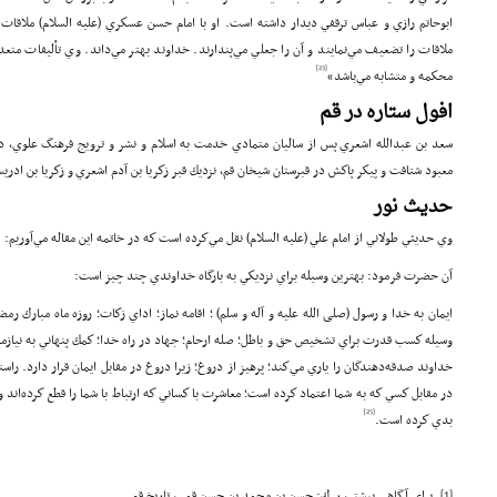
ابوحاتم رازي و عباس ترقفي ديدار داشته است. او با امام حسن عسكري (علیه السلام) ملاقا
ملاقات را تضعيف مي‌نمايند و آن را جعلي مي‌پندارند. خداوند بهتر مي‌داند. وي تأليفات متعدد
[23]
محكمه و متشابه مي‌باشد»
افول ستاره در قم
معبود شتافت و پيكر پاكش در قبرستان شيخان قم، نزديك قبر زكريا بن آدم اشعري و زكريا بن اد
حديث نور
وي حديثي طولاني از امام علي (علیه السلام) نقل مي‌‌‌كرده است كه در خاتمه اين مقاله مي‌آوريم:
آن حضرت فرمود: بهترين وسيله براي نزديكي به بارگاه خداوندي چند چيز است:
ايمان به خدا و رسول (صلی الله علیه و آله و سلم) ؛ اقامه نماز؛ اداي زكات؛ روزه ماه مبارك ر
وسيله كسب قدرت براي تشخيص حق و باطل؛ صله ارحام؛ جهاد در راه خدا؛ كمك پنهاني به نيازمن
خداوند صدقه‌دهندگان را ياري مي‌كند؛ پرهيز از دروغ؛ زيرا دروغ در مقابل ايمان قرار دارد. را
در مقابل كسي كه به شما اعتماد كرده است؛ معاشرت با كساني كه ارتباط با شما را قطع كرده‌اند 
[25]
بدي كرده است.
[1]
. براي آگاهي بيشتر، ر.ك: حسن بن محمد بن حسن قمي، تاريخ قم.