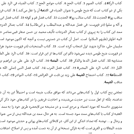
كتاب الزكا
ة
4. كتاب الصوم 5. كتاب الحج 6. كتاب جوامع الحج 7. كتاب الضياء في الرد علي المحمد
يكي از دو كتاب است كه شيخ طوسي با عنوان الضياء في الاما
مة
آن را نقل مي‌كند.) 9. كتاب فرق ا
مناقب روا
ة
الحديث 11. كتاب مثالب روا
ة
الحديث 12. كتاب فضل قم و
سعد اين كتاب را به پيروي از كتاب بصائر الدرجات تأليف محمد بن حسن صفار قمي معاصر خ
ائمه اطهار (علیهم السلام) است. اصل آن كتاب در دسترس نيست و آنچه كه اكنون موجود 
سليمان حلي، شاگرد شهيد اول انتخاب كرده است. 15. كتاب المنت
در فهرست شيخ طوسي ديده نمي‌شود ناكم اين كتاب‌ها از اين قرار است: 16. كتاب الرد علي الغلا
متشابهه 18. كتاب فضل الدعا والذكر 19. كتاب ا
لمتعة
الليل 22. كتاب الرد علي المجبر
ة
الاستطا
عة
27. كتاب احتجاج ا
لشيعة
مناقب ا
لشيعة
.
نجاشي پنج كتاب اول را كتاب‌هايي مي‌داند كه موافق مكتب شيعه است و احتمالاً اين به آن 
نداشته، بلكه از اهل سنت نيز حديث مي‌شنيده و احاديث فريقين را در كتاب‌هاي خود ذكر ك
مشهوري دانسته كه مورد اعتماد و مرجع است و در مشيخه من لايحضره طريق خود را به سعد آو
الفقيه از كتاب يا كتاب‌هاي سعد سود جسته است. به هر حال، سعد بن عبدالله بيش از سي عنو
و رجال و... نوشته كه تعداد اندكي از اين آثار، در لابه‌لاي كتاب‌هاي روايي و حديثي موجود ا
شده، المقالات و الفرق است كه به تازگي نسخه‌اي از آن به دست آمده و پس از اصلاح، اضافات
[18]