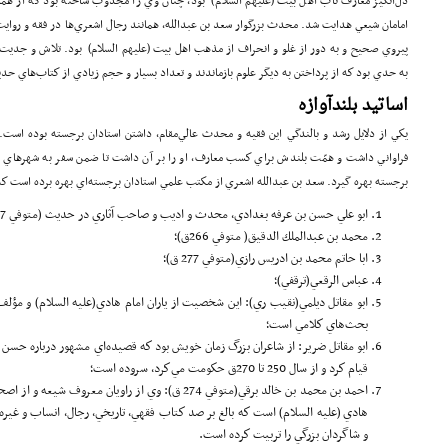
دل‌انگيز معارف ناب اهل بيت (علیهم السلام) بود، چنان وي را مجذوب ساخته بود كه از همان
امامان شيعي هدايت شد. محدث بزرگوار سعد بن عبدالله، همانند رجال اشعري‌ها در فقه و روا
پيروي صحيح و به دور از غلو و انحراف از مذهب اهل بيت (علیهم السلام) بود. تلاش و جديت
به حدي بود كه از پرداختن به ديگر علوم بازماندند و تعداد بسيار و حجم زيادي از كتاب‌هاي حد
اساتيد بلندآوازه
يكي از دلايل رشد و بالندگي اين فقيه و محدث عالي‌مقام، داشتن استادان برجسته بوده است
فراواني داشت و همّت بلندش براي كسب معارف، او را بر آن داشت تا ضمن سفر به شهرهاي م
برجسته بهره گيرد. سعد بن عبدالله اشعري از مكتب علمي استادان برجسته‌اي بهره برده است كه 
ابو علي حسن بن عرفه بغدادي، محدث و اديب و صاحب آثاري در حديث (متوفي 257ق)؛
محمد بن عبدالملك الدقيق( متوفي 266ق)؛
ابا حاتم محمد بن ادريس رازي(متوفي 277 ق)؛
عباس الرقعي(ترقفي)؛
ابو مقاتل ديلمي(نقيب ري): اين شخصيت از ياران امام هادي(علیه السلام) و مؤلف
بحث‌هاي كلامي است؛
ابو مقاتل ضرير: از شاعران بزرگ زمان خويش بود كه قصيده‌اي مشهور درباره حسن ب
قيام كرد و از سال 250 تا 270ق حكومت مي‌كرد، سروده است؛
احمد بن محمد بن خالد برقي(متوفي 274 ق): وي از راويان مع
هادي (علیه السلام) است كه بالغ بر صد كتاب فقهي، تاريخي، رجال، انساب و غير
و شاگردان بزرگي را تربيت كرده ‌است.