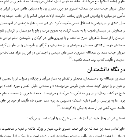
علوي (علیه السلام) منع مي‌شدند. شايد به همين دليل، نجاشي مي‌نويسد: سعد اشعري از امام حس
ديگر، دوران حيات سعد بن عبدالله اشعري در ايران، مقارن بود با دستيابي طاهر، سردار ايراني 
مأمون در مبارزه با برادرش امين ياري رساند، حكومت ايالات شرقي اسلام را از جانب خليفه به دس
سال 261ق بر اين نواحي با استقلال نسبي حكومت كرد. در اين عصر، بابك خرّمدين در آذربايجا
خراسان را از تسلط طاهريان خارج ساختند و با پيروزي‌هايي در گرگان و طبرستان، تمام نواحي شرق
سامانيان در سال 287ق سيستان و خراسان را از صفاريان، و گرگان و طبرستان را از علويا
دوران حيات سعد بن عبدالله اشعري با تنش‌هاي سياسي و اجتماعي در ايران و عراق مصادف بود.
[21]
حديث و تأليف كتاب بود، دست نكشيد.
در نگاه دانشمندان
سعد بن عبدالله نزد دانشمندان، محدثي والامقام به شمار مي‌آيد و جايگاه و منزلت او را تحسين 
و شيخ او را توثيق كرده است. شيخ طوسي مي‌نويسد: «او محدثي جليل القدر و مورد اعتماد ب
شيخ در كتاب رجال نيز از وي به نيكي ياد مي‌كند و مي‌نويسد: «سعد اشعري از اصحاب امام
بود، اما به روايتش از امام (علیه السلام) د
[22]
علامه حلي، كشي نيز از سعد به نيكي ياد كرده‌اند.
نجاشي نيز در رجال خود در آغاز باب سين، شرح او را آورده است و مي‌گويد:
«ابوالقاسم سعد بن عبدالله بن ابي‌خلف اشعري قمي، شيخ و بزرگ طائفه و فقيه و شخصيت معت
فراواني را شنيده است و در طلب حديث، مسافرت‌ها انجام داده است و با بزرگان اهل سنت ما