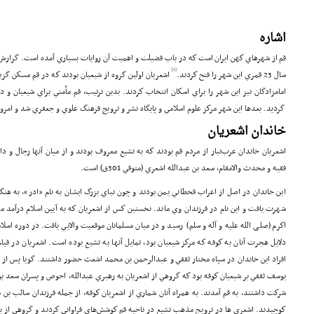
اشاره
قم از شهرهاي كهن ايران است كه در باب فضيلت و اهميت آن روايات بسياري آمده است. گزارش‌ه
[1]
سال 23 قمري اين شهر را فتح كردند.
اشعريان اولين گروه از شيعيان بودند كه در قم مسكن گزيدند
امامزادگان نيز اين شهر را براي اسكان انتخاب كردند. بدين ترتيب، قم مأمني براي شيعيان و د
گرديد. بعدها اين شهر مركز علوم اسلامي و پايگاه نشر و ترويج فرهنگ علوي و جعفري شد و امروزه 
خاندان اشعريان
اشعريان خاندان عرب‌تبار از مردم قم‌ بودند كه به تشيع معروف بودند و از ميان آنها رجال و دا
فقيه و محدث والامقام، سعد بن عبدالله اشعري (متوفي 301ق) است.
اين خاندان در اصل از اعراب قحطاني يمن بودند و چون نياي بزرگ ايشان به نام «ادر»، به هنگا
شهرت يافت و اين نام در فرزندان وي ماند. نخستين كس از اشعريان كه به آيين اسلام درآمد ما
اكرم (صلی الله علیه و آله و سلم) رسيد و در ميان مسلمانان موقعيت والايي يافت. در دوره اسلا
دلايل هجرت آنان به كوفه كه مركز شيعيان بود، تمايل آنها به تشيع بوده است. اشعريان در ق
افراد اين خاندان در سپاه مختار ثقفي و عبدالرحمن بن محمد اشعث حضور داشتند. گويا پس ا
يوسف ثقفي بر شيعيان كوفه بود كه گروهي از اشعريان به رهبري عبدالله، احوص و پسران سعد ب
شركت داشتند، به قم آمدند. به همراه آنان شماري از اشعريان كوفه، از جمله فرزندان سائب بن ما
كوچيدند. اشعري ها در ترويج مذهب تشيع در ناحيه قم كوشش‌هاي فراواني كردند و گروهي از بزرگ