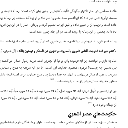
چاپ آراسته شده است.
علامه مجلسي در بحار الانوار چگونگي تأليف كتابش را چنين بيان كرده است: رساله قديمه‌اي ر
محمد قولويه قمي خبر داد كه ابوالقاسم سعد اشعري; خبر داد و او بود كه مصنف اين رساله بو
60 تا 77، بخشي از اين رساله را آورده است. در آن جلد چنين آمده است:
رساله قديمه‌اي پيدا نمودم از ابوالقاسم سعد بن اشعري كه در آن رساله، از امام صادق (علیه السل
«
كنتم خير امة اخرجت للناس تامرون بالمعروف و تنهون عن المنكر و تومنون بالله
» (آل عمران، آيه 10
امام به قاري و خواننده اين آيه فرمود: واي بر تو! آيا بهترين امت، فرزند رسول خدا را مي‌كش
پس تفسير آيه چيست؟ فرمود: مقصود خداوند اين است: آیا در آیه شریفه به مدح و ستایش خد
معروف و نهي از منكر مي‌نمايند و ايمان به خدا دارند) پس مدح خداوند برای امت(ائمه) دلیل
[19]
منظور خداوند متعال خواص از امت (ائمه) میباشند.
[20]
آن رساله وجود دارد.
حكومت‌هاي عصر اشعري
سعد در عراق با چند تن از حاكمان عباسي معاصر بوده است. ياران و شيفتگان علوم ائمه (علیهم ال