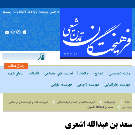
صفحه اصلی
پیوندها
درباره ما
ارتباط با ما
جستجو
ارسال مطلب
رشته تخصصی
نصایح
حکایات
فعالیت های اجتماعی
تالیفات
علمای شهید
فهرست جغرافیایی
فهرست تاریخی
فهرست الفبایی
خانه
موضوعات
فهرست الفبایی علما و فرهیختگان
فهرست علما و فرهیختگان بر اساس
حرف س
سعد بن عبدالله اشعری
سعد بن عبدالله اشعری