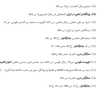
[15]
. معجم رجال الحديث، ج 8، ص 80.
[16]
. پيشگامان تشيع در ايران
، (تحقيقي در رجال اشعريون)، ص 164.
[17]
. احمد بن علي نجاشي، رجال نجاشي، ص 177؛ الفهرست، محمد بن الحسن طوسي، ص 75.
[18]
. پيشگامان تشيع در ايران، ص 166.
[19]
. محمدباقر مجلسي،
بحارالانوار
، ج 93، ص 60.
[20]
. ر.ك:
بحارالانوار
، ج 92، صص 60 – 77.
[21]
.
ستارگان حرم
، دفتر 4، صص 145 و 146.
[22]
.
فهرست طوسي
، ص75؛ رجال طوسي، ص 475؛ سيد محسن امين حسيني عاملي،
اعيان
الشيع
[23]
. سعد بن عبدالله شيخ هذه الطائفة و فقيهاَ وجيهاَ كان سمع من حديث العامة شيئاَ كثيراَ.... (رج
[24]
.
ستارگان حرم
، دفتر 4، ص 153.
[25]
.
بحارالانوار
، ج 77، ص 398، باب 15، ح 21.