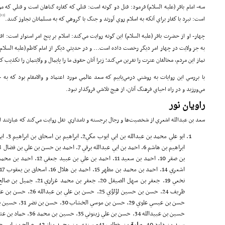
سه- امام باقر (علیه السلام) فرمود: قتل دو گونه است: قتلي كه كفاره گناهان است و قتلي كه م
[13]
است: نبرد با كفار براي آنكه به اسلام روي آورند و جنگ با گروهي كه به مسلمانان تجاوز كنند.
چهار- او از حضرت باقر (علیه السلام) اين گونه روايت مي‌كند: اسلام بر پنج امر استوار است: اقا
به جز ولايت در چهار امر ديگر رخصت داده است... و در حديثي ديگر از امام كاظم (علیه السلام
نماز اين مردم، مخالفان عترت را نفرين مي‌كند؛ زيرا آنان حقوق ما را پايمال و ولايتمان را تكذيب ك
با بررسي اين روايات به روشني درمي‌يابيم كه سعد عالمي مورد اعتماد و والامقام بود كه 
مي‌ورزيد و در راه احياي فرهنگ آنان، از هيچ تلاشي فروگذار نبود.
راويان نور
سعد بن عبدالله اشعري از شخصيت‌ها و رجال برجسته و نامداري نقل روايت مي‌كند كه عبارتند ا
حسين بن عبيدالله 34. حسن بن علي زيتوني 35. حسين بن محمد 36. حماد بن عثمان 37. حماد بن يعلي 38. حمز