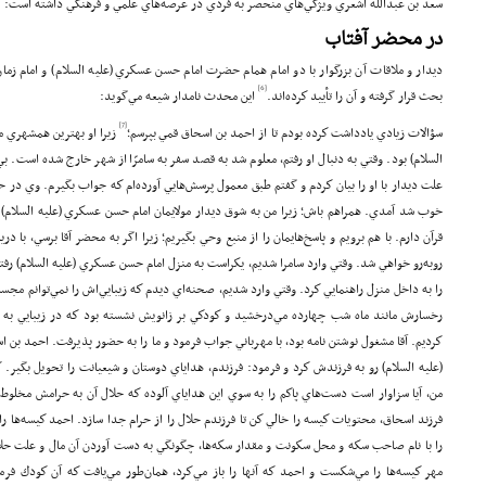
سعد بن عبدالله اشعري ويژگي‌هاي منحصر به فردي در عرصه‌هاي علمي و فرهنگي داشته است:
در محضر آفتاب
ديدار و ملاقات آن بزرگوار با دو امام همام حضرت امام حسن عسكري (علیه السلام) و امام زمان
[6]
بحث قرار گرفته و آن را تأييد كرده‌اند.
اين محدث نامدار شيعه مي‌گويد:
[7]
سؤالات زيادي يادداشت كرده بودم تا از احمد بن اسحاق قمي بپرسم؛
زيرا او بهترين همشهري م
السلام) بود. وقتي به دنبال او رفتم، معلوم شد به قصد سفر به سامرّا از شهر خارج شده است. بي‌د
علت ديدار با او را بيان كردم و گفتم طبق معمول پرسش‌هايي آورده‌ام كه جواب بگيرم. وي در ح
خوب شد آمدي. همراهم باش؛ زيرا من به شوق ديدار مولايمان امام حسن عسكري (علیه السلام) به 
قرآن دارم. با هم برويم و پاسخ‌هايمان را از منبع وحي بگيريم؛ زيرا اگر به محضر آقا برسي، با دري
روبه‌رو خواهي شد. وقتي وارد سامرا شديم، يكراست به منزل امام حسن عسكري (علیه السلام) رفتي
را به داخل منزل راهنمايي كرد. وقتي وارد شديم، صحنه‌اي ديدم كه زيبايي‌اش را نمي‌توانم مج
رخسارش مانند ماه شب چهارده مي‌درخشيد و كودكي بر زانويش نشسته بود كه در زيبايي ب
كرديم. آقا مشغول نوشتن نامه بود، با مهرباني جواب فرمود و ما را به حضور پذيرفت. احمد بن 
(علیه السلام) رو به فرزندش كرد و فرمود: فرزندم، هداياي دوستان و شيعيانت را تحويل بگ
من، آيا سزاوار است دست‌هاي پاكم را به سوي اين هداياي آلوده كه حلال آن به حرامش مخلوط
فرزند اسحاق، محتويات كيسه را خالي كن تا فرزندم حلال را از حرام جدا سازد. احمد كيسه‌ها را
را با نام صاحب سكه و محل سكونت و مقدار سكه‌ها، چگونگي به دست آوردن آن مال و علت حل
مهر كيسه‌ها را مي‌شكست و احمد كه آنها را باز مي‌كرد، همان‌طور مي‌يافت كه آن كودك فرمو