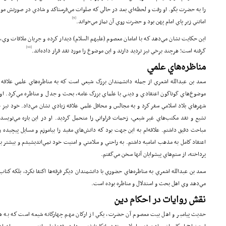
را به حضرت بگو. او رفت و لحظه‌اي بعد در حالي كه صلوات مي‌فرستاكد و شادي در صورتش مو
[9]
امانتي زير پاي امام پهن بود و حضرت روي آن نماز مي‌خواند.
اين حكايت نشان مي‌دهد كه با امامان معصوم (علیهم السلام) ديدار كرده و جريان ملاقات وي،
[10]
گرفته است؛ هرچند برخي نيز ترديد دارند و اين موضوع را مورد نقد قرار داده‌اند.
مناظره‌هاي علمي
سعد بن عبدالله اشعري از جمله دانشمندان بزرگ شيعي است كه به مناظره‌هاي علمي علاقه و
موضوع‌هاي گوناگون اعتقادي و ديني با علماي بزرگ عامه، بحث و جدل و مناظره مي‌كرد. او
شهرهاي بلاد اسلامي سفر كرد و به مجالس و محافل علمي علاقه زيادي نشان مي‌داد. خود نيز 
تشيع و نقد مكتب‌هاي غير شيعي، زحمات فراواني را متحمل گرديد. او در اين باره مي‌نويسد:
مباحث دقيق داشتم. علاقه‌ام به اين جهت بود كه دانش‌هاي مفيد را بياموزم و مسايل پيچيده 
اعتقاد كامل به مذهب اماميه داشتم. به راحتي و سلامتي و امنيت خود نمي‌انديشيدم و بيشتر به
پرداخته، از ستم‌هاي پيشوايان آنها سخن مي‌گفتم.
سعد بن عبدالله اشعري به مناظره‌هاي حضوري با دانشمندان ديگر فرقه‌ها اكتفا نكرد، بلكه كتا
مي‌دهد وي اهل بحث و استدلال و مناظره بوده است.
نقش روايات در احكام دين
حديث پيامبر و اهل بيت معصوم آن حضرت، يكي از اركان مهم چهارگانه شيعه است كه به هم