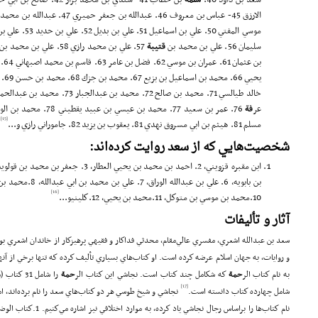
سعد بن داود 40.
سلمة
سليمان 56. علي بن محمد بن
قتيبة
عر
فة
[15]
مسلم 81. هيثم بن ابي مسروق نهدي 81. يعقوب بن يزيد 82. جاموراني رازي و...
شخصيت‌هايي كه از سعد روايت كرده‌اند:
[16]
10.محمد بن موسي بن متوكل، 11.محمد بن يحيي، 12.كلينيو...
آثار و تأليفات
سعد بن عبدالله اشعري، مفسري عالي‌مقام، محدثي فداكار و فقيهي پرهيزكار از خاندان اشعري بو
و روايات، به جهان اسلام عرضه كرده است. او كتاب‌هاي بسياري تأليف كرده كه تنها برخي از آ
به نام كتاب الر
حمة
كه شكامل چند كتاب است. نجاشي اين كتاب الر
حمة
را شامل 1
[17]
شامل چهارده كتاب دانسته است.
نجاشي و شيخ طوسي هر دو كتاب‌هاي سعد را نام برده‌اند، اما 
نام كتاب‌ها را براساس رجال نجاشي ياد كرده، به موارد اختلافي نيز اشاره مي‌‌كنيم. 1.كتاب الوضو (الطهار