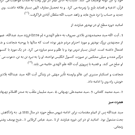
خود را این گونه توصیف مى کند: نسبت به اداى نماز در اوّل وقت به شدّت مواظبت مى کرد و 
قرآن، ادعیه و قصاید بلیغ را زمزمه مى کرد. و به تحصیل معارف الهى بسیار علاقه داشت. وى
[17]
)
(
جدید و حساب را نزد شیخ عابد و زاهد حبیب الله سلطان آبادى فراگرفت.
اساتید دوره سطح او در بوشهر عبارتند از
1 ـ آیت الله سید محمدمهدى بلادى معروف به «علم
از مجتهدین بزرگ بوشهر و مورد احترام مردم شهر بوده است که سالها با روحیه شجاعت و ش
اشتغال داشته است. ایشان بسیار نترس بود و با ظلم و ستم مبارزه مى کرد. در یک مورد با کن
درگیر شده و سیلى محکمى بر صورت کنسول انگلیس نواخته، او را به نبرد تن به تن، دعوت مى ک
[18]
)
(
او صلح مى کند. و قضیه با پیروزى آیت الله علم الهدى خاتمه مى یابد.
شجاعت و استکبار ستیزى این عالم وارسته تأثیر مهمّى در زندگى آیت الله سید عبدالله بلا
خویش، راه وى را ادامه داد.
2 ـ سید محمد کاشانى، 3 ـ سید محمدعلى بهبهانى، 4 ـ سید سلیمان ملقّب به صدر الاسلام بهبهانى
هجرت سبز
سید عبدالله پس از اتمام مقدمات، ب
زنجانى.