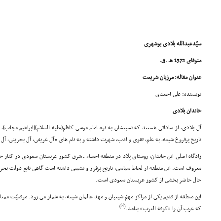
سیّدعبدالله بلادى بوشهرى
متوفاى 1372 هـ .ق.
عنوان مقاله: مرزبان شریعت
نویسنده: على احمدى
خاندان بلادى
آل بلادى، از ساداتى هستند که نسبتشان به نوه امام موسى کاظم(علیه السلام)(ابراهیم مجاب)،
تاریخ پرفروغ شیعه، به علم، تقوى و ادب، شهرت داشته و به نام هاى «آل غریفى، آل بحرینى، آل 
زادگاه اصلى این خاندان، روستاى بِلاد در منطقه احساء ـ شرق کشور عربستان سعودى در کنار خل
معروف است. این منطقه از لحاظ سیاسى، تاریخ پرفراز و نشیبى داشته است گاهى تابع دولت بحر
حال حاضر بخشى از کشور عربستان سعودى است.
این منطقه از قدیم یکى از مراکز مهمّ شیعیان و مهد عالمان شیعه، به شمار مى رود. موقعیّت م
[2]
)
(
که عرب آن را «کوفة العرب» بنامد.