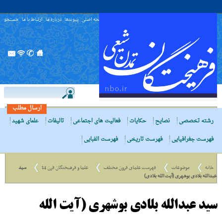
صفحه اصلی
پیوندها
درباره ما
ارتباط با ما
جستجو
ارسال مطلب
رشته تخصصی
نصایح
حکایات
فعالیت های اجتماعی
تالیفات
علمای شهید
فهرست جغرافیایی
فهرست تاریخی
فهرست الفبایی
خانه
موضوعات
فهرست علمای قرون مختلف
علما و فرهیختگان قرن 14
سید
عبدالله بلادی بوشهری (آیت الله بلادی)
سید عبدالله بلادی بوشهری (آیت الله