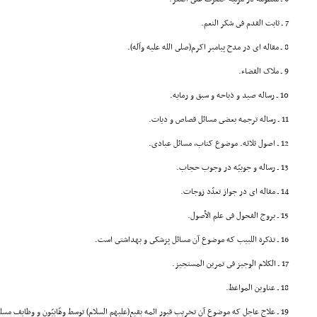
7 ـ ثابت القدم فى شکر النعم.
8 ـ مقاله اى در مدح پیامبر اکرم(صلى الله علیه وآله).
9 ـ ملاک القضاء.
10 ـ رساله صید و ذباحه و سبق و رمایه.
11 ـ رساله ترجمه بعضى مسائل قصاص و دیات.
12 ـ اصول ثلاثه. موضوع کتاب، مسائل عبادى.
13 ـ رساله و جوبیّه در وجوب حجاب.
14 ـ مقاله اى در جواز تعدّد زوجات.
15 ـ بروج الفحول فى علم الأصول.
16 ـ تذکرة اللبیب که موضوع آن مسائل پزشکى و بهداشتى است.
17 ـ الکلام الوجیز فى تمرین المستجیز.
18 ـ عناوین المواعظ.
19 ـ علاج عاجل که موضوع آن تخریب قبور ائمه بقیع(علیهم السلام) توسط وهّابیّون و وظایف مسلمین در برابر آن ها است.