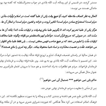
منتشر گردید، در قسمتى از این رساله، آیت الله بلادى در جواب مخبرالسلطنه که گفته بود روح
ماندگى هستند مى نویسد:
الحال به نظر انصاف ملاحظه کنید، آیا هیچ وقت یکى از علما گفته است در اسلام ترقّیات ماد
حرام است؟ استخراج معادن حرام است؟ تکثیر ثروت و خزانه و قشون حرام است؟ و امثال آن ها.
هرگز یکى از علما تحریم کرده اند تا بگوییم علما مانع پیشرفت و ترقیات ملّت اند؟ بلکه آن ها
سنّت اند. در صورتى که صریح قرآن است: «واَعدّو لهم مااستطعتم من قوّة» چگونه علما مخالفت 
ترقیات ملّت را تعلیم مى دهد که بر هیچ صاحب فهمى مخفى نیست... بلى فقط علما مانع اظهار 
[36]
(
مى خواهند عفّت و عصمت مخدّارت و نساء شما محفوظ بماند. دیگر چه امرى را مانع هستند؟!
در همان سالها در راستاى تضعیف فرهنگ تشیّع و ترویج فرقه ضالّه بهائیت به دستور دولت م
شد. این تصمیم با مخالفت آیت الله بلادى رو به رو شد. وى علیه فرقه بهائیت و فرماندار بهای
فرماندار فراخواند. مردم هم تظاهرات به راه انداختند و هم صدا با سرودن اشعار طنزآمیزى مخا
عنوان مثال همگى مى سرودند:
[37]
)
(
حاکم بابى نمى خواهیم *** دستمال آبى نمى خواهیم
پس از مدّتى با مقاومت مردم، فرماندار بهایى عوض شد.
آیت الله بلادى طبع شعر هم داشته و چندین کتاب و رساله را به صورت منظوم نگاشته اند. این عال
فرهنگ اسلام استفاده مى کرد مثلاً هنگامى که شوریده شیرازى شعرى سرود و در آن ملکه ویکتو