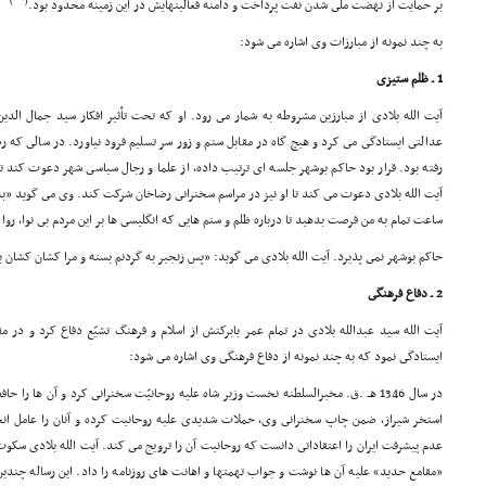
)
(
بر حمایت از نهضت ملّى شدن نفت پرداخت و دامنه فعالیتهایش در این زمینه محدود بود.
به چند نمونه از مبارزات وى اشاره مى شود:
1 ـ ظلم ستیزى
آیت الله بلادى از مبارزین مشروطه به شمار مى رود. او که تحت تأثیر افکار سید جمال الدین
عدالتى ایستادگى مى کرد و هیچ گاه در مقابل ستم و زور سر تسلیم فرود نیاورد. در سالى که 
رفته بود. قرار بود حاکم بوشهر جلسه اى ترتیب داده، از علما و رجال سیاسى شهر دعوت کند تا
آیت الله بلادى دعوت مى کند تا او نیز در مراسم سخنرانى رضاخان شرکت کند. وى مى گوید «
ساعت تمام به من فرصت بدهید تا درباره ظلم و ستم هایى که انگلیسى ها بر این مردم بى نوا، روا
حاکم بوشهر نمى پذیرد. آیت الله بلادى مى گوید: «پس زنجیر به گردنم بسته و مرا کشان کشان ب
2 ـ دفاع فرهنگى
آیت الله سید عبدالله بلادى در تمام عمر بابرکتش از اسلام و فرهنگ تشیّع دفاع کرد و در 
ایستادگى نمود که به چند نمونه از دفاع فرهنگى وى اشاره مى شود:
در سال 1346 هـ .ق. مخبرالسلطنه نخست وزیر شاه علیه روحانیّت سخنرانى کرد و آن ها را 
استخر شیراز، ضمن چاپ سخنرانى وى، حملات شدیدى علیه روحانیت کرده و آنان را عامل انح
عدم پیشرفت ایران را اعتقاداتى دانست که روحانیت آن را ترویج مى کند. آیت الله بلادى سکوت ر
«مقامع حدید» علیه آن ها نوشت و جواب تهمتها و اهانت هاى روزنامه را داد. این رساله چندی