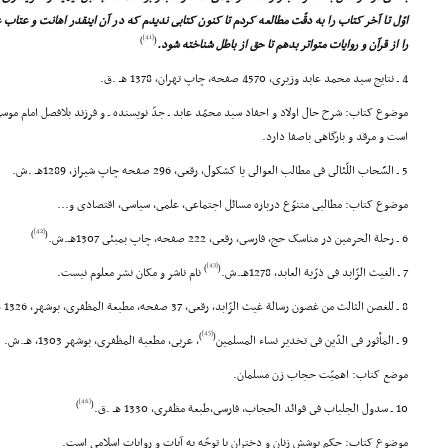
اوّل تا آخر کتاب را به دقّت مطالعه کردم تا کنون کتابى ندیدم که در آن اینقدر اهانت و عتاب
[41]
)
(
را از قرآن و روایات متواتر بدهم تا حق از باطل شناخته شود.
4 ـ نتایج سید محمد عابد وزیرى، 4570 صفحه، چاپ تهران، 1378 هـ .ق.
موضوع کتاب: شرح حال اولاد و احفاد سید محمّد عابد ـ جدّ نویسنده ـ و فرزند بلافصل امام مو
است و مرقد و بارگاهى باصفا دارد.
5 ـ السَّحاب اللّئالى فى مطالب العوالى یا کشکول، رقعى، 296 صفحه چاپ شیراز، 1289هـ .ش.
موضوع کتاب: مطالبى متنوّع درباره مسائل اجتماعى، علمى، سیاسى، اقتصادى و...
[42]
)
(
6 ـ رحلة الحرمین در مناسک حج، فارسى، رقعى، 222 صفحه، چاپ بمبئى 1307هـ.ش.
[43]
)
(
7 ـ الغیث الزّابد فى ذرّیة العابد، 1278هـ.ش.
نام ناشر و مکان نشر معلوم نیست.
8 ـ للغصن الثالث من غصون رسالة غیث الزّابد، رقعى، 37 صفحه، مطبعة المظفرى، بوشهر، 1326 هـ .ق.
[45]
)
(
9 ـ المأثور فى الدّین فى تخدیر نساء المسلمین
، عربى، مطعبة المظفرى، بوشهر 1303، هـ.ش.
موضع کتاب: اهمیّت حجاب زن مسلمان.
[46]
)
(
10 ـ سدول الجلباب فى فوائد الحجاب، فارسى،طبعة مظفرى، 1330 هـ .ق.
موضوع کتاب: حکم پوشش زنان و دختران با توجّه به آیات و روایات اسلامى است.