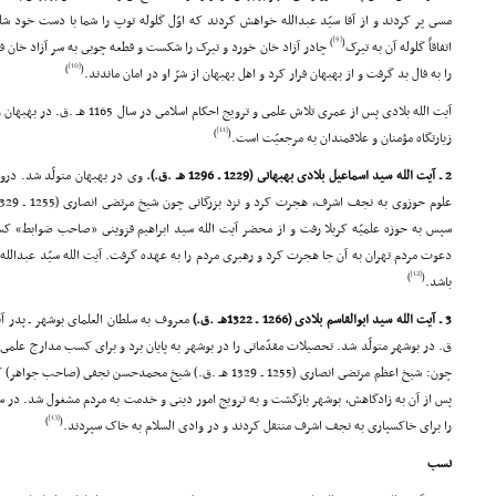
مسى پر کردند و از آقا سیّد عبدالله خواهش کردند که اوّل گلوله توپ را شما با دست خود شل
[9]
)
(
اتفاقاً گلوله آن به تیرک
چادر آزاد خان خورد و تیرک را شکست و قطعه چوبى به سر آزاد خان فر
[10]
)
(
را به فال بد گرفت و از بهبهان فرار کرد و اهل بهبهان از شرّ او در امان ماندند.
آیت الله بلادى پس از عمرى تلاش علمى و
[11]
)
(
زیارتگاه مؤمنان و علاقمندان به مرجعیّت است.
2 ـ آیت الله سید اسماعیل بلادى بهبهانى (1229 ـ 1296 هـ .ق.).
وى در بهبهان متولّد شد. دروس
سپس به حوزه علمیّه کربلا رفت و از محضر آیت الله سید ابراهیم قزوینى «صاحب ضوابط» ک
دعوت مردم تهران به آن جا هجرت کرد و رهبرى مردم را به عهده گرفت. آیت الله سیّد عبدالله ب
[12]
)
(
باشد.
3 ـ آیت الله سید ابوالقاسم بلادى (1266 ـ 1322هـ .ق.)
ق. در بوشهر متولّد شد. تحصیلات مقدّماتى را در بوشهر به پایان برد و براى کسب مدارج عل
چون: شیخ اعظم مرتضى انصارى (1255 ـ 1329 هـ .ق.) شیخ محمدحسن ن
[13]
)
(
را براى خاکسپارى به نجف اشرف منتقل کردند و در وادى السلام به خاک سپردند.
نسب