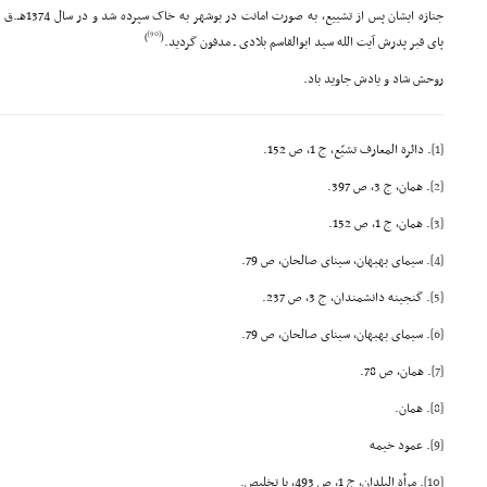
جنازه ایشان پس
[90]
)
(
پاى قبر پدرش آیت الله سید ابوالقاسم بلادى ـ مدفون گردید.
روحش شاد و یادش جاوید باد.
[1]
. دائرة المعارف تشیّع، ج 1، ص 152.
[2]
. همان، ج 3، ص 397.
[3]
. همان، ج 1، ص 152.
[4]
. سیماى بهبهان، سیناى صالحان، ص 79.
[5]
. گنجینه دانشمندان، ج 3، ص 237.
[6]
. سیماى بهبهان، سیناى صالحان، ص 79.
[7]
. همان، ص 78.
[8]
. همان.
[9]
. عمود خیمه
[10]
. مرأة البلدان، ج 1، ص 493، با تخلیص.