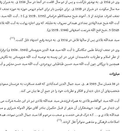
وى در 1314 ق. به بوشهر بازگشت و
سه سال سکونت در شیراز در 1319 ق. براى دوّمین بار براى اتمام دروس حوز
1345) 5 ـ شیخ فتح الله شریعت اصفهانى (1266 ـ 1329 ق).
[20]
)
(
سید عبدالله بلادى پس از سالها تلاش در 1324 ق. به درجه رفیع اجتهاد نایل گشت.
وى در نجف ارتباط علمى
از نظر اسلام و نظریات دانشمندان غربى در این زمینه به توصیه آیت الله شهرستانى به نگارش
همچنین با بزرگانى چون آیت الله سید حسین طباطبایى بروجردى، آیت الله سید حسن مدرّس و آیت
مبارزات
در 16 شعبان سال 1303 هـ .ق. سید جمال الدین اسدآبادى که قصد مسافرت به عربستان
شخصیتهاى آن دیار، دیدار و افکار و نظریات خود را در جمع آن ها بیان مى کند.
آیت الله سید ابوالقاسم بلادى به همراه فرزندش سید عبدالله بلادى نیز در این جلسه شرکت مى 
این دیدار مى گوید: «روشنفکران آن شهر از قبیل حکمران بنادر آقاى موّقر الدوله شیرازى و 
عبدالله بلادى و... که درک فیض خدمت و صحبت مرحوم آقا سید جمال الدین نموده، همه افک
[23]
)
(
اصلاحات فرهنگى و مذهبى متواتراً نقل کردند.