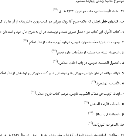
موضوع کتاب: زندگى چهارده معصوم.
[57]
)
(
21 ـ ضیاء المستضیئین، چاپ در ایران، 1322 هـ .ق.
ب: کتابهاى خطى ایشان
که علامه شیخ آقا بزرگ تهرانى در کتاب وزین «الذریعة» از آن ها یاد کر
1 ـ کتاب الأبرار، این کتاب در 3 فصل تدوین شده و نویسنده در آن به شرح حال خود و استادان خویش پرداخته است.
[59]
)
(
2 ـ وجوب با برهان تحجّب نسوان، فارسى، درباره لزوم حجاب از نظر اسلام.
[60]
)
(
3 ـ النجمیة الثلثه، سه مسئله از مقدّمات علوم نجوم
[61]
)
(
4 ـ الفصول الخمسه، فارسى، در باب اخلاق اسلامى.
5 ـ فوائد موائد، در بیان خوّاص خوردنى ها و نوشیدنى ها و آداب خوردنى و نوشیدنى از نظر اسلام.
[63]
)
(
6 ـ الأنساب المشجرة.
[64]
)
(
7 ـ ایقاظ الجیب فى مظالم الصَّلیب، فارسى، موضع کتاب تاریخ اسلام.
[65]
)
(
8 ـ الخطب الأربعه للعیدین.
[66]
)
(
9 ـ الخوانیة فى النوافل.
[67]
)
(
10 ـ الدعوات النوریّات.
11 ـ رسالة فى اجازة، متن اجازه نامه اى که براى سیّد مهدى غریفى نجفى در سال 1343 هـ .ق. نوشته است.