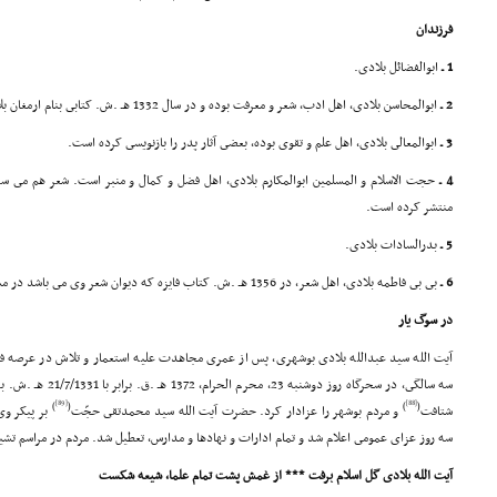
فرزندان
1 ـ
ابوالفضائل بلادى.
2 ـ
ابوالمحاسن بلادى، اهل ادب، شعر و معرفت بوده و در سال 1332 هـ .ش. کتابى بنام ارمغان بلادى منتشر کرده است.
3 ـ
ابوالمعالى بلادى، اهل علم و تقوى بوده، بعضى آثار پدر را بازنویسى کرده است.
4 ـ
منتشر کرده است.
5 ـ
بدرالسادات بلادى.
6 ـ
بى بى فاطمه بلادى، اهل شعر، در 1356 هـ .ش. کتاب فایزه که دیوان شعر وى مى باشد در مشهد مقدس منتشر گردیده است.
در سوگ یار
آیت الله سید عبدالله بلادى بوشهرى، پس از عمرى مجاهدت علیه استعمار و تلاش در عرصه ف
سه سالگى، در سحرگاه روز
[89]
[88]
)
(
)
(
شتافت
و مردم بوشهر را عزادار کرد. حضرت آیت الله سید محمدتقى حجّت
بر پیکر وى
سه روز عزاى عمومى اعلام شد و تمام ادارات و نهادها و مدارس، تعطیل شد. مردم در مراسم تشی
آیت الله بلادى گل اسلام برفت *** از غمش پشت تمام علما، شیعه شکست