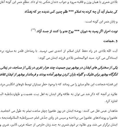
بلادى شعرى با همان وزن و قافیه سرود و جواب دندان شکنى به او داد. مطلع شعر این گونه آغاز
کى بشمار آید آن چه کرده به اسلام *** ظلم چنین کس ندیده جز که زشدّاد
و پایان شعر این گونه است:
[38]
)
(
نوبت احرار اگر رسید به دوران *** روح عدو را کنند از جسد آزاد.
3 ـ شجاعت
آیت الله بلادى در راه حفظ کیان اسلام از احدى نمى ترسید. با
رضاخان قلدر به مبارزه بر
ایستادگى مى کرد. سید ابوالمحاسن بلادى فرزند ایشان مى گوید:
یکى از سخنرانى هاى ایشان در بوشهر بین جمعیت چند هزار نفرى در یکى از مساجد، در زما
لنگرگاه بوشهر براى شلیک و گلوله باران کردن بوشهر آماده بودند و فرماندار بوشهر از ایشان تق
این قضیّه شجاعت این عالم مبارز را مى رساند که با وجود خطر بمباران توسط ناوهاى انگلیس مردم
علاوه بر آنچه که ذکر شد مى توان به علاقه وافر ایشان به اهل بیت عصمت و طهارت(علیه السل
اشاره کرد.
شاهدان عینى نقل مى کنند: روضه ایشان در روز عاشورا چهار ساعت تمام به طول مى انجامید. ا
عاشورا و رویدادهاى عاشورا مى پرداخته و سپس در رثاى جدّش امام حسین(علیه السلام)مدیحه س
ایشان برگزار مى شد، وى علاوه بر ذوق شعرى به چند زبان خارجى از جمله عربى، لاتین، عبرى 