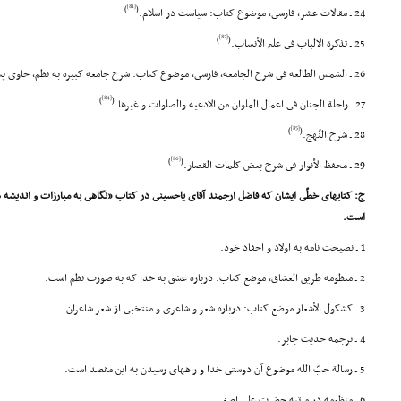
[81]
)
(
24 ـ مقالات عشر، فارسى، موضوع کتاب: سیاست در اسلام.
[82]
)
(
25 ـ تذکرة الالباب فى علم الأنساب.
26 ـ الشمس الطالعه فى شرح الجامعه، فارسى، موضوع کتاب: شرح جامعه کبیره به نظم، حاوى پنج هزار بیت.
[84]
)
(
27 ـ راحلة الجنان فى اعمال الملوان من الادعیه والصلوات و غیرها.
[85]
)
(
28 ـ شرح النّهج.
[86]
)
(
29 ـ محفظ الأنوار فى شرح بعض کلمات القصار.
ج: کتابهاى خطّى ایشان که فاضل ارجمند آقاى یاحسینى در کتاب «نگاهى به مبارزات و اندیشه ها
است.
1 ـ نصیحت نامه به اولاد و احفاد خود.
2 ـ منظومه طریق العشاق، موضع کتاب: درباره عشق به خدا که به صورت نظم است.
3 ـ کشکول الأشعار موضع کتاب: درباره شعر و شاعرى و منتخبى از شعر شاعران.
4 ـ ترجمه حدیث جابر.
5 ـ رسالة حبّ الله موضوع آن دوستى خدا و راههاى رسیدن به این مقصد است.
6 ـ منظومه در مرثیه حضرت على اصغر.