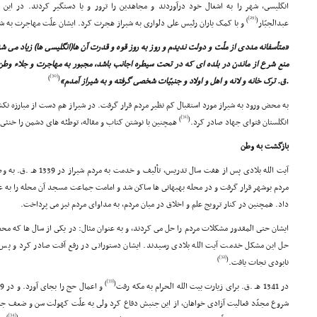
انگلیسى، شهر را به اشغال خود درآوردند و مجاهدین را ترور و یا دستگیر کردند. در این 
[29]
)
(
عبدالجبّار
و با کمک یاران رئیس على دلوارى به شیراز هجرت کرد. ایشان علّت مهاجرت به شیرا
«متأسفانه مددى از ملّت و دولت ندیدم و روز به روز قوه و قدرت آن ها(انگلیسى ها) زیاد مى ش
[30]
)
(
.ق. ترک خانه و لانه و اهل و اولاد و جنبیّات شخصى گرفته و به شیراز آمدم»
به محض ورود به شیراز مورد استقبال کم نظیر مردم قرار گرفت. در شیراز هم دست از مبارزه ن
[31]
)
(
انگلستان فتواى جهاد صادر کرد.
همچنین با نوشتن کتاب و مقاله، توطئه هاى دشمن را خنثى
بازگشت به وطن
آیت الله بلادى پس از هفت سا
مردم بوشهر قرار گرفت و در محله بهبهانى ها ساکن شد و امامت جماعت مسجد آن محله را به ع
داد. همچنین در کنار ترویج علم و اخلاق در میان مردم، به مداواى مردم نیز مى پرداخت.
ایشان حتى المقدور مشکلات مردم را حل مى کردند، و به عنوان مثال: در یکى از سال ها که م
حل این مشکل خدمت آیت الله بلادى رسیدند. ایشان دستوراتى در رفع آفت صادر کرد و پس 
[32]
)
(
نابودى نجات یافت.
[33]
)
(
در 1341 هـ .ق. براى زیارت بیت الله الحرام به مکه رفت
شروع مجدّد فعالیت آزادى خواهان، از این جنبش دفاع کرد ولى به علّت کهولت سن و ضعف جسم
[34]