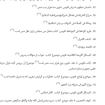
[69]
)
(
12 ـ داستان منظوم به زبان فارسى حاوى سه هزار بیت شعر.
[70]
)
(
13 ـ سراج الصّراط فى فضائل امیرالمؤمنین(علیه السلام).
[71]
)
(
14 ـ رسالة فى الصلاة فى العرفات و بیان احکامها.
[72]
)
(
15 ـ طرق الواعظ فى المواعظ، فارسى، کتاب شامل سى مجلس براى اهل منبر است.
[73]
)
(
16 ـ کشف الاسرار.
[74]
)
(
17 ـ لائحة جهادیّه.
[75]
)
(
18 ـ المسائل الاربعة الکلامیة، فارسى موضوع کتاب: جواب از سؤالات پسرش.
[76]
)
(
19 ـ آیات تکوینى 3 جلد حاوى، پنج هزار بیت شعر است
موضوع آن بررسى آیات قرآن درباره
علمى نجوم و ستاره شناسى.
[77]
(
20 ـ سوانح و لوایح، فارسى، موضوع کتاب، خاطرات و گزارش سفرى که به شیراز داشته است.
[78]
)
(
21 ـ روح النّور فى معرفة ربّ الغفور.
[79]
)
(
22 ـ المسائل الاربع، فارسى، موضوع کتاب: کلام اسلامى.
23 ـ کهف الحصین، 3 جلد، موضع کتاب: سیره پیامبر(صلى الله علیه وآله)و جنگهاى حضرت، سیره امام على(علیه السلام) و جنگهاى وى.