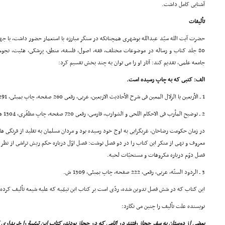
آشنایى کامل داشت.
تألیفات
حضرت آیت الله سیّد عبدالله بوشهرى همچنانکه در سنگر مبارزه با استعمار حضور داشت، با جهل 
80 جلد کتاب و رساله در موضوعات مختلف، فقه، اصول، فلسفه، منطق، پزشکى، هئیت، نجوم، ت
جامعه علمى، تقدیم کند: آثار او را مى توان به چند بخش تقسیم کرد:
الف: کتبى که به چاپ رسیده است.
1 ـ الأربعین یا الزلال المعین فى شرح الأحادیث الاربعین، عربى، رقعى 260 صفحه، چاپ بمبئى، 1291 هـ .ش.
2 ـ توضیح المأرب فى الاحکام اللحى و الشوارب، فارسى، رقعى 720 صفحه، چاپ مظفّرى، 1304 هـ .ش.
در زمان حکومت رضاخان، غربگرایى به اوج خود رسیده بود و مردان مسلمان به تقلید از فرنگى ها
معروف و نهى از منکر این کتاب را در دو فصل نوشت: فصل اوّل درباره حکم ریش تراشى از نظر اس
فصل دوّم درباره مکروهات و مستحبّات لحیه.
3 ـ الردود الستّه، عربى، رقعى، 222 صفحه، چاپ بمبئى، 1309 ش.
این کتاب که در شش فصل تدوین شده، ردّى است بر کتاب ابن تیمّیه که علیه شیعه تألیف کرده
نویسنده علت تألیف را چنین مى نگارد:
بعضى از دوستان به سفر حجاز رفتند در ایّامى که در حجاز بودند، کتاب ابن تیمّیة را خریدارى کر