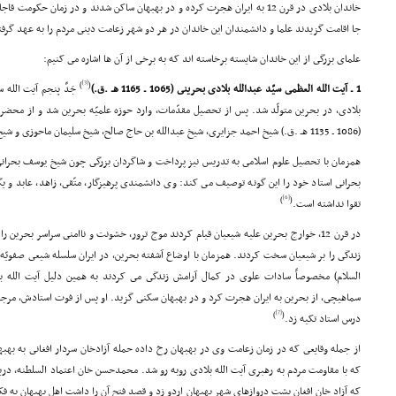
خاندان بلادى در قرن 12 به ایران هجرت کرده و در بهبهان ساکن شدند و در زمان حکوم
جا اقامت گزیدند علما و دانشمندان این خاندان در هر دو شهر زعامت دینى مردم را به عهد گرفته، 
علماى بزرگى از این خاندان شایسته برخاسته اند که به برخى از آن ها اشاره مى کنیم:
[3]
)
(
1 ـ آیت الله العظمى سیّد عبدالله بلادى بحرینى (1065 ـ 1165 هـ .ق.)
جَدِّ پنجم آیت الله
بلادى، در بحرین متولّد شد. پس از تحصیل مقدّمات، وارد حوزه علمیّه بحرین شد و از محضر
(1086 ـ 1135 هـ .ق.) شیخ احمد جزایرى، شیخ عبدالله بن حاج صالح، شیخ سلیمان ماحوزى و شیخ احمد بحرانى
همزمان با تحصیل علوم اسلامى به تدریس نیز پرداخت و شاگردان بزرگى چون شیخ یوسف بحران
بحرانى استاد خود را این گونه توصیف مى کند: وى دانشمندى پرهیزگار، متّقى، زاهد، عابد و
[6]
)
(
تقوا نداشته است.
در قرن 12، خوارج بحرین علیه شیعیان قیام کردند موج ترور، خشونت و ناامنى سراسر بحرین 
زندگى را بر شیعیان سخت کردند. همزمان با اوضاع آشفته بحرین، در ایران سلسله شیعى صفویّه
السلام) مخصوصاً سادات علوى در کمال آرامش زندگى مى کردند به همین دلیل آیت الله بل
سماهیچى، از بحرین به ایران هجرت کرد و در بهبهان سکنى گزید. او پس از فوت استادش، مرجع
[7]
)
(
درس استاد تکیه زد.
از جمله وقایعى که در زمان زعامت وى در بهبهان رخ داده حمله آزادخان سردار افغانى به بهب
که با مقاومت مردم به رهبرى آیت الله بلادى روبه رو شد. محمدحسن خان اعتماد السلطنه، درب
که آزاد خان افغان پشت دروازهاى شهر بهبهان اردو زد و قصد فتح آن را داشت اهل بهبهان به فکر 