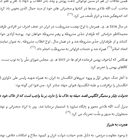
همین ملاقات آن هم در سنین نوجوانى باعث رویش و رشد بذر انقلاب و جهاد با کفر و ظلم در 
ساخت. آیت الله بلادى بعدها در کتابها و سخنرانى هاى خود از سید جمال الدین بخوبى یاد کرده
[24]
)
(
اند اندوهگین شده و ابراز تأسف مى کرد.
در سال 1326 هـ .ق. همزمان با اوج نهضت مشروطیت در ایران در نجف اشرف نیز افرادى ط
محمدکاظم خراسانى که طرفدار جدّى مشروطه و رهبر مشروطه خواهان بود. روحیه آزادى خواهى 
کشاند و از طرفداران جدّى مشروطه شد و در همان سال ـ اوج انقلاب مشروطه ـ به عنوان نماینده
[26]
[25]
)
(
)
(
اتحاد اسلام
همراه شد و خدمات فراوانى به مشروطیّت انجام داد.
هنگامى که لیاخوف روسى فرمانده قزاق ها در 1327 هـ .ق. مجلس شو
کالاهاى روسى را تحریم کرد.
انگلستان را برافراشت و علیه انگلیسها، فتواى جهاد صادر کرد. متن فتوا این گونه بود:
«دولت جبّار و ستمگر انگلیس قصد حمله به خاک ما را دارد، بر ما واجب است که از خاک خود د
منزل آیت الله بلادى محور و پایگاه مبارزه با استعمار بریتانیا شد. وى با ایراد سخنرانى و نو
[28]
)
(
متجاوزان به میهن و ملّت، تحریک مى کرد.
هجرت به شیراز