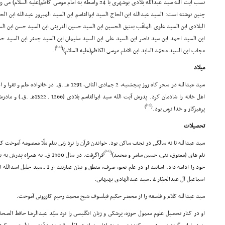
نسب آیت الله سید عبدالله بلادى بوشهرى با 24 واسطه به امام موسى ک
چنین نوشته است: السید عبدالله ابن الحاج السید ابوالقاسم ابن السید المبرور عبدالله ابن الح
البلادى ابن السید علوى الملقّب بعتیق الحسین ابن السید حسین الغریفى ابن السید حسن ابن ال
ابن السید احمد ابن سید ناصر ابن السید على ابن السید سلیمان ابن السید جعفر ابن السید حس
[14]
)
(
مجاب ابن السید محمّد العابد ابن الامام موسى الکاظم(علیه السلام)
.
میلاد
سید عبدالله در سحر گاه روز پنجشنبه، 2 جمادى الثانى، 1
اهل خانه را شادمان کرد. پدرش آیت
[15]
)
(
پرهیزگار و خدا ترس بود.
تحصیلات
سید عبدالله تا نه سالگى در نجف ساکن بود. خواندن قرآن را نزد زنى بنام ملّا معصومه آموخت کتب
[16]
)
(
نام هاى (معتوق، تقى، حسین سامر و محمد)
فراگرفت. در سال 1300 ق. به ه
اسماعیل آل عبدالجبّار 4 ـ سید عبدالهادى بهبهانى.
سید عبدالله کلام و فلسفه را از محضر حکیم فیلسوف شیخ محمد رحیم کازرونى آموخت.
او در کنار تحصیل علوم معمول حوزه، پزشکى و زبان انگلیسى را نزد سیّد عبدالرضا حافظ الصحة 