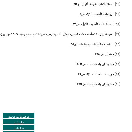
[18]
- حیاة الامام الشهید الاول، ص38.
[19]
- روضات الجنات، ج7، ص4.
[20]
- حیاة الامام الشهید الاول، ص72.
[21]
- شهیدان راه فضیلت، علامه امینى، جلال الدین فارسى، ص168، چاپ چهارم، 1363 ش، روزبه.
[22]
- مقدمه «اللمعة الدمشقیة» ص24.
[23]
- همان، ص136.
[24]
- شهیدان راه فضیلت، ص168.
[25]
- روضات الجنات، ج7، ص19
[26]
- شهیدان راه فضیلت، ص139.
موضوعات مرتبط
تالیفات
حکایات