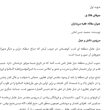
شهید اول
متوفاى 786 ق.
عنوان مقاله: فقیه سربداران
نویسنده: محمد حسن امانى
سرزمین دانش و عمل
جبل عامل، منطقه اى است کوهستانى در جنوب لبنان که جباع، نبطیّه، جزّین و دیگر شهرک 
شهرهاى آن صور و صیدا است.
جنوب لبنان و منطقه جبل عامل نامى است آشنا که در تاریخ شیعه سوابق درخشانى دارد. شیعیان
قدم در برابر دشمنان اسلام و بشریت و عشق و اخلاص نسبت به امیرالمؤمنین(علیه السلام) و ف
تشیّع مردم این منطقه را باید از وجود مقدس ابوذر غفارى، صحابى با شهامت و عالى قدر پیامبر(
را در دلهاى پاک و با استعداد آنان افشاند و براى اولین بار مهر على(علیه السلام) را در قلوب آ
نام «ابوذر غفارى» در جبل عامل در دهى به نام «میس الجبل» مشهور است. مساجد دیگرى نیز د
از قرنهاى پیش تا کنون، دانشمندان و فرزانگان زیادى از سرزمین مقدس جبل عامل برخاسته ا
مسلمین اند. فقهاى نامدار و سرشناسى همچون محقّق ثانى، شیخ لطف الله میسى،شیخ بهایى، ش
سید عبدالحسین شرف الدین عاملى - رضوان الله علیهم اجمعین - از آن دیارند.