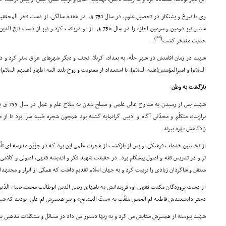
وى با نبوغ و پشتکار در تحصیل علوم، در سال 751 ق. در هفده سا
شد و نیز دومین و سومین اجازه را در سال 756 ق. از او دریافت کرد و 
[12]
)
(
حدیث مفتخر گشت
.
شهید در زمان اقامتش در شهر حلّه، به بغداد، کربلا، نجف و دیگر شهرهاى عراق سفر کرد و در 
السلام) و امیرالمؤمنین(علیه السلام)، با استمداد از معنویت و روح بلند ائمه اطهار (علیهم السلام) ا
بازگشت به وطن
شهید پس از
برازنده، متکلّم و محدّثى آگاه و ادیبى گرانمایه گشته بود همچون شجره طیبه سزا بود تا از
زادگاهش بهره ببرند.
از نخستین خدمات فرهنگى او پس از بازگشت از هجرت علمى این بود که در جزّین مدرسه اى تأس
تر و در تدریس فقه و اصول پیشگام بود. در حقیقت شهید فکر و اندیشه فقهى، اصولى و کلامى 
منتقل و شاگردان زیادى را تربیت کرد و به جهان اسلام تقدیم داشت که همگى از ابرار و مجتهدان
از دست پروردگان مکتب فقهى او، فرزندانش به نامهاى رضى الدین ابوطالب محمد،ضیاء الدّین
دختر دانشمندش فاطمه ام الحسن ملقّب به «ستّ المشایخ» و نیز همسرش ام على، بودند که شیخ
شهید پیوسته از همسرش ستایش مى کرد و به زنها دستور مى داد در مسائل و مشکلات مذهبى به