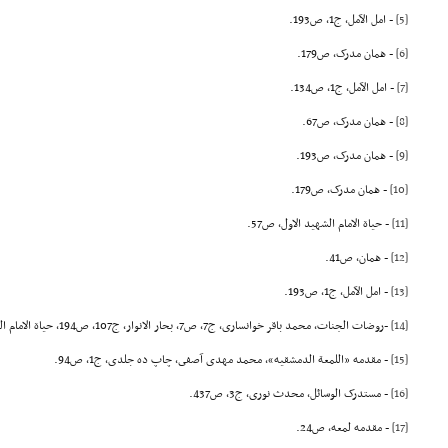
[5]
- امل الآمل، ج1، ص193.
[6]
- همان مدرک، ص179.
[7]
- امل الآمل، ج1، ص134.
[8]
- همان مدرک، ص67.
[9]
- همان مدرک، ص193.
[10]
- همان مدرک، ص179.
[11]
- حیاة الامام الشهید الاول، ص57.
[12]
- همان، ص41.
[13]
- امل الآمل، ج1، ص193.
[14]
-روضات الجنات، محمد باقر خوانسارى، ج7، ص7, بحار الانوار، ج107، ص194, حیاة الامام الشهید الاول، ص56.
[15]
- مقدمه «اللمعة الدمشقیه»، محمد مهدى آصفى، چاپ ده جلدى، ج1، ص94.
[16]
- مستدرک الوسائل، محدث نورى، ج3، ص437.
[17]
- مقدمه لمعه، ص24.