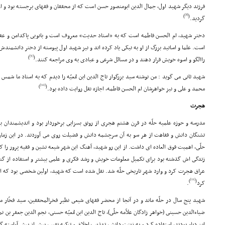
فرزند دیگر شهید اول، جمال الدین ابومنصور حسن است که از محققان و فقهاى برجسته بود و 
[8]
)
(
گردید.
دختر شهید، ام الحسن فاطمه است که به «استاد حدیث» معروف است و بانویى پاکدامن و عفیف
است. علما و اساتید بزرگ از او به نیکى یاد کرده اند و نیز شهید اول پیوسته از دختر دانشمندش
[9]
)
(
راالگو و اسوه خویش قرار دهند و در مسائل شرعى و عبادى به وى مراجعه کنند.
شهید ثانى مى گوید : من نوشته سید بزرگوار تاج الدین ابن مُعیّه را دیدم که به استاد ما شم
[10]
)
(
محمد و على و نیز خواهرشان ام الحسن فاطمه، اجازه نقل روایت داده بود.
هجرت
مدرسه و حوزه علمیه حلّه در قرن هشتم هجرى از رونق بسزایى برخوردار بود و اندیشمندان 
تشنگان دانش و فقاهت از هر سو به آن سرچشمه دانش و فضیلت روى مى آوردند. در این زمان ح
زندگى اش گذشته بود براى تکمیل معلومات خویش و رشد فکرى و علمى بیشتر و استفاده از گنج
عراق هجرت کرد و وارد شهر تاریخى حلّه شد. نقل شده است که شهید، اولین شخصى بود که ا
[11]
)
(
کرد
.
شهید پنج سال در حلّه ماند و در آنجا از محضر فقهاى شیعى نظیر فخرالمحققین، سید فخّار
ضیاءالدین حسینى (خواهر زادگان علاّمه حلّى)، تاج الدین ابن مُعیّه حسنى، نجم الدین جعفر بن 
این دیار بودند، استفاده کرد و به زینت دانش، تهذیب اخلاق و تزکیه نفس، بیش از پیش آراسته گ