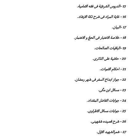
15 -الدروس الشرعیّة فى فقه الامامیة.
16 - غایة المراد فى شرح نکة الارشاد.
17 -البیان.
18 - خلاصة الاعتبار فى الحجّ و الاعتمار.
19 -الباقیات الصالحات.
20 - حاشیة على الذکرى.
21 - احکام الاموات.
22 - جواز ابداع السفر فى شهر رمضان.
23 - مسائل ابن مکّى.
24 - جوابات الفاضل المقداد.
25 - جوابات مسائل الاطراوى.
26 - شرح قصیده شفهینى.
27 - شعرالشهید الاوّل.