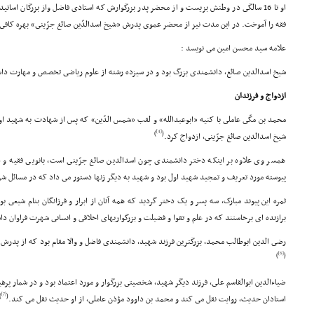
او تا 16 سالگى در وطنش بزیست و از محضر پدر بزرگوارش که استادى فاضل واز بزرگان اسات
فقه را آموخت. در این مدت نیز از محضر عموى پدرش «شیخ اسدالدّین صائغ جزّینى» بهره کافى 
علامه سید محسن امین مى نویسد :
شیخ اسدالدین صائغ، دانشمندى بزرگ بود و در سیزده رشته از علوم ریاضى تخصص و مهارت دا
ازدواج و فرزندان
محمد بن مکّى عاملى با کنیه «ابوعبدالله» و لقب «شمس الدّین» که پس از شهادت به شهید ا
[4]
)
(
شیخ اسدالدین صائغ جزّینى، ازدواج کرد.
همسر وى علاوه بر اینکه دختر دانشمندى چون اسدالدین صائغ جزّینى است، بانویى فقیه و 
پیوسته مورد تعریف و تمجید شهید اول بود و شهید به دیگر زنها دستور مى داد که در مسائل شر
ثمره این پیوند مبارک، سه پسر و یک دختر گردید که همه آنان از ابرار و فرزانگان بنام شیعى ب
برازنده اى برخاستند که در علم و تقوا و فضیلت و بزرگواریهاى اخلاقى و انسانى شهرت فراوان دا
رضى الدین ابوطالب محمد، بزرگترین فرزند شهید، دانشمندى فاضل و والا مقام بود که از پدرش و
[6]
)
(
ضیاءالدین ابوالقاسم على، فرزند دیگر شهید، شخصیتى بزرگوار و مورد اعتماد بود و در شمار پر
[7]
)
(
استادان حدیث، روایت نقل مى کند و محمد بن داوود مؤذن عاملى، از او حدیث نقل مى کند.