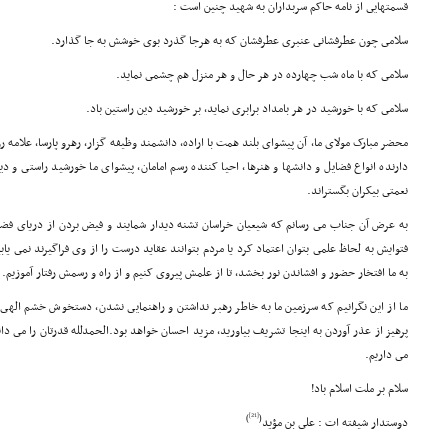
قسمتهایى از نامه حاکم سربداران به شهید چنین است :
سلامى چون عطرفشانى عنبرى عطرفشان که به هرجا گذرد بوى خوشش به جا گذارد.
سلامى که با ماه شب چهارده در هر حال و هر منزل هم چشمى نماید.
سلامى که با خورشید در هر بامداد برابرى نماید، بر خورشید دین راستین باد.
محضر مبارک مولاى ما، آن پیشواى بلند همت با اراده، دانشمند وظیفه گزار، رهرو پارسا، علامه ر
دارنده انواع فضایل و دانشها و هنرها، احیا کننده رسم امامان، پیشواى ما خورشید راستى و 
نعمتى بیکران بگستراند.
به عرض آن جناب مى رسانم که شیعیان خراسان تشنه دیدار شمایند و فیض بردن از دریاى فضل
فتوایش به لحاظ علمى بتوان اعتماد کرد یا مردم بتوانند عقاید درست را از وى فراگیرند نمى ی
به ما افتخار حضور و افشاندن نور بخشد، تا از علمش پیروى کنیم و از راه و رسمش رفتار آموزیم.
ما از این نگرانیم که سرزمین ما به خاطر رهبر نداشتن و راهنمایى نشدن، دستخوش خشم الهى گ
پرهیز از عذر آوردن به اینجا تشریف بیاورید، مزید احسان خواهد بود.الحمدلله قدرتان را مى دانی
مى داریم.
سلام بر ملت اسلام باد!
[21]
)
(
دوستدار شیفته ات : على بن مؤید