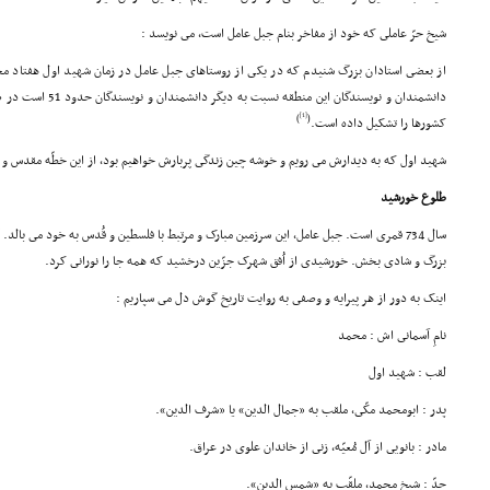
شیخ حرّ عاملى که خود از مفاخر بنام جبل عامل است، مى نویسد :
از بعضى استادان بزرگ شنیدم که در یکى از روستاهاى جبل عامل در زمان شهید اول هفتاد م
[1]
)
(
کشورها را تشکیل داده است.
شهید اول که به دیدارش مى رویم و خوشه چین زندگى پربارش خواهیم بود، از این خطّه مقدس و 
طلوع خورشید
سال 734 قمرى است. جبل عامل، این سرزمین مبارک و مرتبط با فلسطین و قُدس به خود مى بالد
بزرگ و شادى بخش. خورشیدى از اُفق شهرک جزّین درخشید که همه جا را نورانى کرد.
اینک به دور از هر پیرایه و وصفى به روایت تاریخ گوش دل مى سپاریم :
نامِ آسمانى اش : محمد
لقب : شهید اول
پدر : ابومحمد مکّى، ملقب به «جمال الدین» یا «شرف الدین».
مادر : بانویى از آل مُعیّه، زنى از خاندان علوى در عراق.
جدّ : شیخ محمد، ملقّب به «شمس الدین».