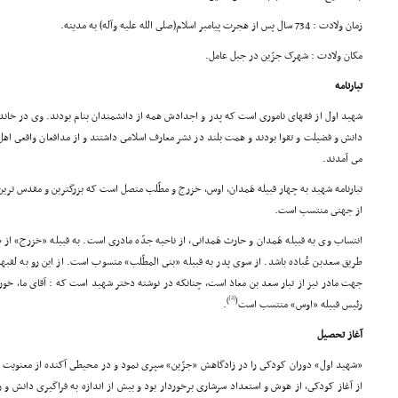
زمان ولادت : 734 سال پس از هجرت پیامبر اسلام(صلى الله علیه وآله) به مدینه.
مکان ولادت : شهرک جزّین در جبل عامل.
تبارنامه
شهید اول از فقهاى نامورى است که پدر و اجدادش همه از دانشمندان بنام بودند. وى در خاند
دانش و فضیلت و تقوا بودند و همت بلند در نشر معارف اسلامى داشتند و از مدافعان واقعى اه
مى آمدند.
تبارنامه شهید به چهار قبیله هَمدان، اوس، خزرج و مطّلب متصل است که بزرگترین و مقدس ترین
از جهتى منتسب است.
انتساب وى به قبیله هَمدان و حارث هَمدانى، از ناحیه جدّه مادرى است. به قبیله «خزرج» 
طریق سعدبن عُباده باشد. از سوى پدر به قبیله «بنى المطّلب» منسوب است. از این رو به لق
جهت مادر نیز از تبار سعد بن معاذ است، چنانکه در نوشته دختر شهید است که : آقاى ما، خور
[2]
)
(
رئیس قبیله «اوس» منتسب است
.
آغاز تحصیل
«شهید اول» دوران کودکى را در زادگاهش «جزّین» سپرى نمود و در محیطى آکنده از معنویت و
از آغاز کودکى، از هوش و استعداد سرشارى برخوردار بود و بیش از اندازه به فراگیرى دانش و