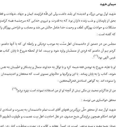
سیماى شهید
شهید اول روحى بزرگ و اندیشه اى بلند داشت ولى این قلّه فرازمند ایمان و جهاد، شهادت و فق
بحق از پارسایان و شب زنده داران بود که به قدرت و نیروى خدایى که سرچشمه همه کرامته
مشکلات و حوادث روزگار، لطف و رحمت خدا شامل حالش مى شد و مصایب و ناراحتى روزگار را
که گفته است :
مجلس من در دمشق از دانشمندان اهل سنّت به موجب نزدیکى و رابطه اى که با آنها داشتم خا
کردم بیم آن داشتم که فردى از متعصّبان وارد شود و ببیند، اما از لحظه شروع تا پایان کتاب هی
[17]
)
(
غیبى الهى بود
.
او با تقیّه، شروع به نوشتن فقه شیعه کرد و با توکل به خداوند متعال و پشتکار و اطمینان به ن
شوند، کتاب را به پایان رساند. با این ویژگیها و حالتهاى معنوى است که محققان و اندیشمندان
را ستوده اند. به گواهى استادش فخرالمحققین :
[18]
)
(
من از شاگردم محمد بن مکى بیش از آنچه او از من استفاده نموده است بهره بردم!
محقق خوانسارى مى نویسد :
شهید اول بعد از محقق حلّى بزرگترین فقهاى آفاق است تمام دانشمندان به بصیرت و استادى ا
قواعد احکام همچون برازندگى شیخ صدوق، در نقل احادیث اهل بیت عصمت و طهارت (علیهم ال
چونان شیخ مفید و سید مرتضى است، در اصول عقاید و کلام و در بحث و مناظره و کنار زدن ا