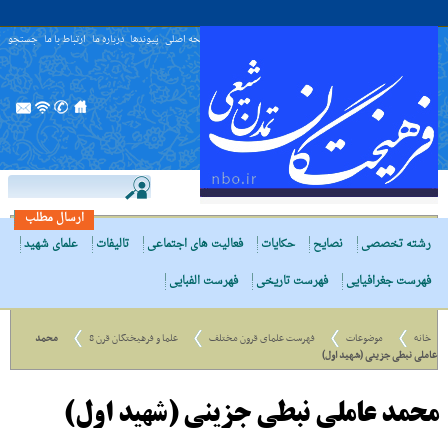
صفحه اصلی
پیوندها
درباره ما
ارتباط با ما
جستجو
ارسال مطلب
رشته تخصصی
نصایح
حکایات
فعالیت های اجتماعی
تالیفات
علمای شهید
فهرست جغرافیایی
فهرست تاریخی
فهرست الفبایی
خانه
موضوعات
فهرست علمای قرون مختلف
علما و فرهیختگان قرن 8
محمد
عاملی نبطی جزینی (شهید اول)
محمد عاملی نبطی جزینی (شهید اول)