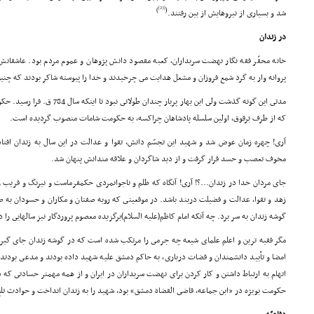
[23]
)
(
شد و بسیارى از نیروهایش از بین رفتند.
در زندان
خانه محقّر فقه نگار نهضت سربداران، کعبه مقصود دانش پژوهان و عموم مردم بود. عاشقانش 
پروانه وار به گرد شمع فروزان و مشعل هدایت مى چرخیدند و خدا را پیوسته شاکر بودند که چنین
مدتى این گونه گذشت ولى این بهار پربا
که از طرف بَرقوق، اولین سلسله پادشاهان چراکسه، به حکومت شامات منصوب گردیده است.
آرى! چهره زمان عوض شد و شهید این تجسّم دانش، تقوا و عدالت در این سال به زندان افت
مخوف تعصب و حسد قرار گرفت و از دید شاگردان و علاقه مندانش پنهان شد.
جاى مردان خدا در زندان...؟! آرى! آنگاه که ظلم و ناجوانمردى حکمفرماست و نیرنگ و فریب و
زهد و تقوا، عدالت و فضیلت دربند باشد. در موقعیتى که روبه صفتان و مکاران و حسودان به ص
گوشه زندان به سر برد. چه آنکه امام کاظم(علیه السلام)برگزیده معصوم پروردگار نیز سالهایى را 
مگر فقیه ترین و اعلم علماى شیعه چه جرمى را مرتکب شده است که در گوشه زندان جاى گیرد؟
امضا و تأیید دانشمندان و قضات دربارى، به حاکم دمشق علیه شهید داده بودند و مدعى بودند 
اتهام به ارتباط داشتن و کار کردن براى نهضت سربداران در ایران و از همه مهمتر حسادتى که 
حکومت بویژه در «ابن جماعه، قاضى القضاة دمشق» بود، شهید را به زندان انداخت و حوادث تلخ