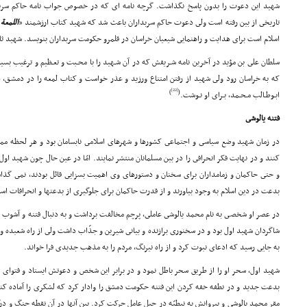
شهید این دعوت را بدون پاسخ نگذاشت. گرچه نامه اى که در خصوص جواب نامه حاکم سرب
تاریخى از بین رفته است ولى دعوت حاکم سربداران باعث شد که شهید کتاب ارزشمند «
اللمعة
اسلام است براى هدایت و راهنمایى شیعیان خراسان در قلمرو حکومت سربداران بنویسد. شهید ثانى
سلطان على بن مؤید در آخرین نامه شـریفش که در آن شـهید را با محـبت و تعـظیم و ترغیب بس
که به خراسان رود ولى شهید از رفتن امتناع ورزید و عذر خواست و کتاب لمعه را در دمشـق، در
[22]
)
(
ابـوطـالب مـحـمد، بـراى او نـوشت.
فتنه یالوشى
در زمان شهید وضع سیاسى و اجتماعى کشورها و شهرهاى اسلامى نابسامان بود و هر لحظه ممکن
کنند و در نهایت فکر انحرافى را در بین مسلمانان منتشر نمایند. امّا در عین حال چون شهید اول،
و حتى حاکمان و زمامداران براى سخنان و دستورهاى وى اهمیت بسزایى قائل بودند، نمى گذاشت
بدعت در دین اسلام به وجود بیاورند و از قدرت حاکمان براى جلوگیرى از بدعتها و انحرافات اس
در عصر او شخصى به نام محمد یالوشى عاملى، پرچم مخالفت برداشت و به دنبال فتنه و آشوب در
شاگردان شهید اول بود و در سخنورى برازنده و بیانى شیرین و جذّاب داشت ولى از راه شعبده و
به جایى رسید که ادعاى نبوت کرد و از راه نیرنگ، مردم را به مذهب جدیدى فرا خواند.
شهید اول، سحر او را از طریق سحر باطل نمود و در برابر این شخص و دعوتش ایستاد و فتواى قت
بدعت جدید و در نطفه خفه کردن این فتنه حکومت دمشق را وادار کرد که لشکرى را آماده کند.
مقر محمد یالوشى و پیروانش به نبطیّه در جبل عامل حرکت کرد. بین آنها در آن نقطه جنگ و 