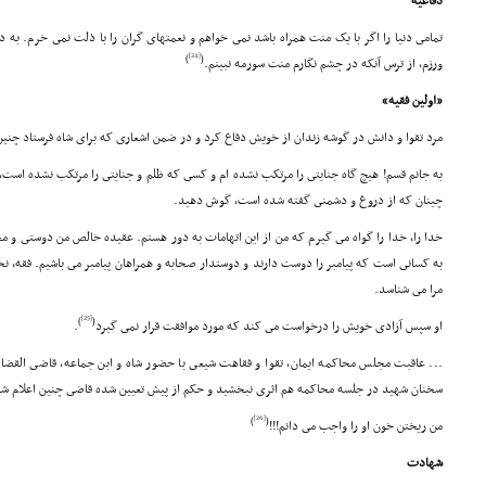
دفاعیّه
تمامى دنیا را اگر با یک منت همراه باشد نمى خواهم و نعمتهاى گران را با ذلت نمى خرم. به
[24]
)
(
ورزم، از ترس آنکه در چشم نگارم منت سورمه نبینم.
«اولین فقیه»
مرد تقوا و دانش در گوشه زندان از خویش دفاع کرد و در ضمن اشعارى که براى شاه فرستاد چنی
به جانم قسم! هیچ گاه جنایتى را مرتکب نشده ام و کسى که ظلم و جنایتى را مرتکب نشده است،
چینان که از دروغ و دشمنى گفته شده است، گوش دهید.
خدا را، خدا را گواه مى گیرم که من از این اتهامات به دور هستم. عقیده خالص من دوستى و محب
به کسانى است که پیامبر را دوست دارند و دوستدار صحابه و همراهان پیامبر مى باشیم. فقه، ن
مرا مى شناسد.
[25]
)
(
او سپس آزادى خویش را درخواست مى کند که مورد موافقت قرار نمى گیرد
.
... عاقبت مجلس محاکمه ایمان، تقوا و فقاهت شیعى با حضور شاه و ابن جماعه، قاضى القضا
سخنان شهید در جلسه محاکمه هم اثرى نبخشید و حکم از پیش تعیین شده قاضى چنین اعلام شد
[26]
)
(
من ریختن خون او را واجب مى دانم!!!
شهادت