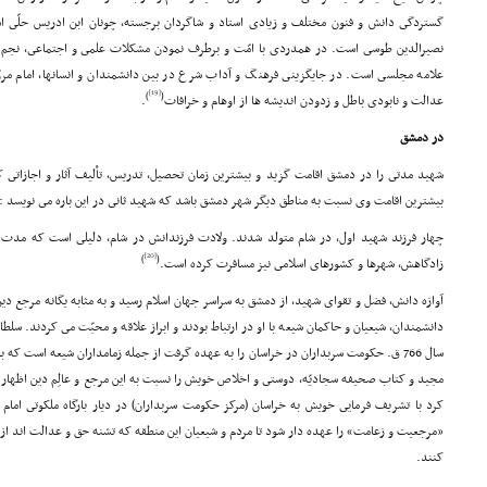
گستردگى دانش و فنون مختلف و زیادى استاد و شاگردان برجسته، چونان ابن ادریس حلّى ا
نصیرالدین طوسى است. در همدردى با امّت و برطرف نمودن مشکلات علمى و اجتماعى، نجم 
علامه مجلسى است. در جایگزینى فرهنگ و آداب شرع در بین دانشمندان و انسانها، امام مرو
[19]
)
(
عدالت و نابودى باطل و زدودن اندیشه ها از اوهام و خرافات
.
در دمشق
شهید مدتى را در دمشق اقامت گزید و بیشترین زمان تحصیل، تدریس، تألیف آثار و اجازاتى ک
بیشترین اقامت وى نسبت به مناطق دیگر شهر دمشق باشد که شهید ثانى در این باره مى نویسد :
چهار فرزند شهید اول، در شام متولد شدند. ولادت فرزندانش در شام، دلیلى است که مدت ز
[20]
)
(
زادگاهش، شهرها و کشورهاى اسلامى نیز مسافرت کرده است.
آوازه دانش، فضل و تقواى شهید، از دمشق به سراسر جهان اسلام رسید و به مثابه یگانه مرجع د
دانشمندان، شیعیان و حاکمان شیعه با او در ارتباط بودند و ابراز علاقه و محبّت مى کردند. سلط
سال 766 ق. حکومت سربداران در خراسان را به عهده گرفت از جمله زمامداران شیعه است که ب
مجید و کتاب صحیفه سجادیّه، دوستى و اخلاص خویش را نسبت به این مرجع و عالِم دین اظهار 
کرد با تشریف فرمایى خویش به خراسان (مرکز حکومت سربداران) در دیار بارگاه ملکوتى امام
«مرجعیت و زعامت» را عهده دار شود تا مردم و شیعیان این منطقه که تشنه حق و عدالت اند از
کنند.