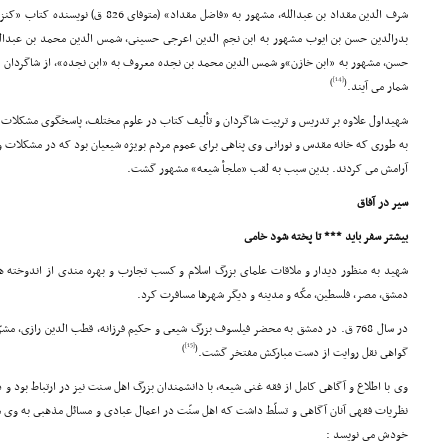
شرف الدین مقداد بن عبدالله، مشهور به «فاضل 
بدرالدین حسن بن ایوب مشهور به ابن نجم الدین اعرجى حسینى، شمس الدین محمد بن عبدالعا
حسن، مشهور به «ابن خازن»و شمس الدین محمد بن نجده معروف به «ابن نجده»، از شاگردان و 
[14]
)
(
شمار مى آیند.
شهیداول علاوه بر تدریس و تربیت شاگردان و تألیف کتاب در علوم مختلف، پاسخگوى مشکلات م
به طورى که خانه مقدس و نورانى وى پناهى براى عموم مردم بویژه شیعیان بود که در مشکلات و
آرامش مى کردند. بدین سبب به لقب «ملجأ شیعه» مشهور گشت.
سیر در آفاق
بیشتر سفر باید *** تا پخته شود خامى
شهید به منظور دیدار و ملاقات علماى بزرگ اسلام و کسب تجارب و بهره مندى از اندوخته ها
دمشق، مصر، فلسطین، مکّه و مدینه و دیگر شهرها مسافرت کرد.
در سال 768 ق. در دمشق به محضر فیلسوف بزرگ شیعى و حکیم فرزانه، قطب الدین رازى، 
[15]
)
(
گواهى نقل روایت از دست مبارکش مفتخر گشت.
وى با اطلاع و آگاهى کامل از فقه غنى شیعه، با دانشمندان بزرگ اهل سنت نیز در ارتباط بود و
نظریات فقهى آنان آگاهى و تسلّط داشت که اهل سنّت در اعمال عبادى و مسائل مذهبى به وى مر
خودش مى نویسد :