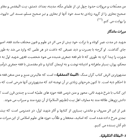
من مصنّفات و مرویّات حدود چهل تن از علماى مکّه، مدینه، بغداد، دمشق، بیت المقدس و مقام خ
صحیح بخارى را از گروه زیادى به سند خود آنها از بخارى و نیز صحیح مسلم، مسند ابى داوود، 
[16]
)
(
را روایت مى کنم.
میراث ماندگار
شهید در مدت عمر کوتاه و با برکت خود بیش از سى اثر در علوم و فنون مختلف مانند فقه، اصو
جاى گذاشت. او گرچه با بصیرت و دید عمیقى که داشت در هر علمى که وارد مى شد به طور بای
شهرت را پیدا کرد به طورى که تا نام فقه جعفرى شنیده مى شود شخصیت فقهى شهید اول به ذه
محکم، روان، بسیار ماهرانه و ادیبانه نوشت و به ارمغان گذارد و نام مقدسش با فقه جعفرى درآم
مشهورترین اثرش کتاب گران سنگ «
اللمعة الدمشقیة
» است که عالیترین منبع و متن متقن فقه 
تا احکام دیه است. تا کنون شرحهاى زیادى بر آن نوشته اند که مشهورترین آنها شرحى است که شه
این کتاب با شرح شهید ثانى، محور و متن درسى فقه حوزه هاى علمیّه است و چندین قرن است 
دانش پژوهان علاقه مند به معارف اهل بیت (علیهم السلام) از آن بهره مند و سیراب مى شوند.
غیر از این اثر معروف و ماندنى، بسیارى از کتابها و آثار شهید اول، در دسترسى است که بیشتر
بعدى شرح داده شده است که اساتید، محققان و طلاّب حوزه هاى علوم اسلامى از این میراث ماندگ
نام آنان بسنده مى کنیم.
1 -المقالة التکلیفیّة.