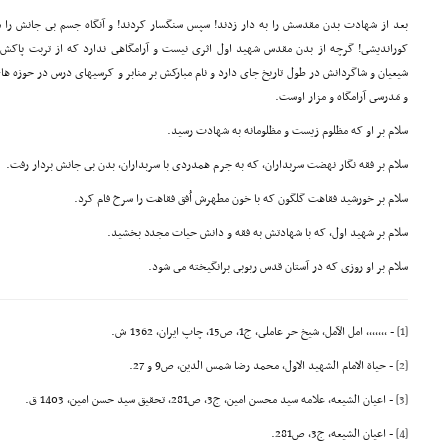
بعد از شهادت بدن مقدسش را به دار زدند! سپس سنگسار کردند! و آنگاه جسم بى جانش را سوز
کوراندیشى! گرچه از بدن مقدس شهید اول اثرى نیست و آرامگاهى ندارد که از تربت پاکش
شیعیان و شاگردانش در طول تاریخ جاى دارد و نام مبارکش بر منابر و کرسیهاى درس در حوزه ه
و مَدرسى آرامگاه و مزار اوست.
سلام بر او که مظلوم زیست و مظلومانه به شهادت رسید.
سلام بر فقه نگار نهضت سربداران، که به جرم همدردى با سربداران، بدن بى جانش بردار رفت.
سلام بر خورشید فقاهت گلگون که با خون مطهرش اُفق فقاهت را سرخ فام کرد.
سلام بر شهید اول، که با شهادتش به فقه و دانش حیات مجدد بخشید.
سلام بر او روزى که در آستان قدس ربوبى برانگیخته مى شود.
[1]
- ,,,,,,, امل الآمل، شیخ حر عاملى، ج1، ص15، چاپ ایران، 1362 ش.
[2]
- حیاة الامام الشهید الاول، محمد رضا شمس الدین، ص9 و 27.
[3]
- اعیان الشیعه، علامه سید محسن امین، ج3، ص281، تحقیق سید حسن امین، 1403 ق.
[4]
- اعیان الشیعه، ج3، ص281.