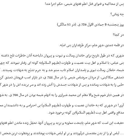
پس از محاکمه و فتواى قتل اعلم فقهاى شیعى، حکم اجرا شد!
چه زمانى؟
روز پنجشنبه 9 جمادى الاول 786 ق. (در 52 سالگى)
در کجا؟
در قلعه دمشق، شهر شام، مرکز طرفداران بنى امیّه.
شهرى که در طول تاریخ براى خاندان رسالت و نبوت و پیروان دلباخته آنان خاطرات تلخ داشته ا
بنى عباس، با اسلام و اهل بیت عصمت و طهارت (علیهم السلام)به گونه اى رفتار نمودند که چهر
شیعه، حاملان رسالت نبوى و پاسداران اسلام ناب، ستم شد و به جرم تشیّع به شهادت رسیدند. 
دمشقى سکاکینى، از مردان سرشناس شیعى را در سال 744 ق، 
حلبى را به شهادت رسانده و پس از شهادت جسدش را آتش زده اند و سر بریده اش را در شهر گر
در همین دیار شوم شیخ والا مقام ابن محمد شیرازى را به اتهام شیعه بودن در سال 766 ق. به شهادت رساندند.
آرى! در شهرى که به خاندان عصمت و طهارت (علیهم السلام) بى احترامى و به دانشمندان معاص
مدافع واقعى اهل بیت (علیهم السلام)این گونه برخورد شود.
حقیقت این است که شهر شام، پایتخت معاویه و یزید و پیروان آنها، تحمّل زنده ماندن اعلم فقهاى
... لباس او را از بدن مقدسش درآوردند و بر او لباس شهادت پوشاندند و پرشقاوت ترین شخص او