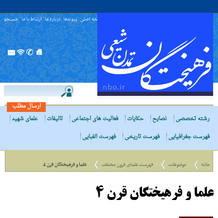
صفحه اصلی
پیوندها
درباره ما
ارتباط با ما
جستجو
ارسال مطلب
رشته تخصصی
نصایح
حکایات
فعالیت های اجتماعی
تالیفات
علمای شهید
فهرست جغرافیایی
فهرست تاریخی
فهرست الفبایی
خانه
موضوعات
فهرست علمای قرون مختلف
علما و فرهیختگان قرن 4
علما و فرهیختگان قرن 4