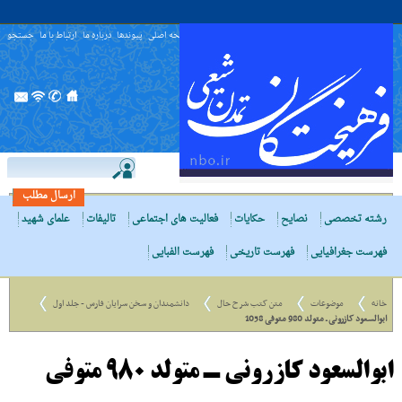
صفحه اصلی
پیوندها
درباره ما
ارتباط با ما
جستجو
ارسال مطلب
رشته تخصصی
نصایح
حکایات
فعالیت های اجتماعی
تالیفات
علمای شهید
فهرست جغرافیایی
فهرست تاریخی
فهرست الفبایی
خانه
موضوعات
متن کتب شرح حال
دانشمندان و سخن سرایان فارس - جلد اول
ابوالسعود کازرونی ـ متولد 980 متوفی 1058
ابوالسعود کازرونی ـ متولد 980 متوفی