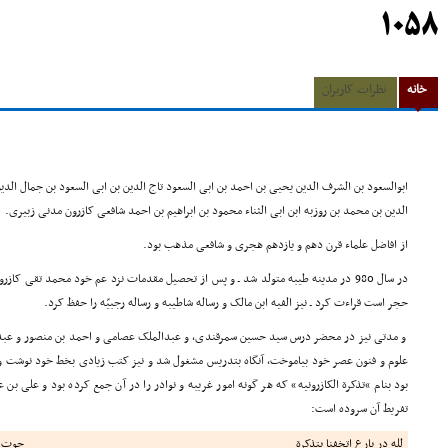
1058
خانه
نظرات کاربران
ابوالسعود بن الشرف الدین یحیی بن احمد بن ابی السعود تاج الدین بن ابی السعود بن جمال ا
الدین بن محمد بن روزبه ابن ابی الثناء محمود بن ابراهیم بن احمد شافعی کازرون مدنی زبیری.
از افاضل علماء قرن دهم و یازدهم هجری و شافعی مذهب بود.
در سال 980 در مدینه طیبه متولد شد ـ و پس از تحصیل مقدمات نزد عم خود محمد تقی کاز
حجر است قراءت کرد ـ نیز الفیه ابن مالک و رساله شاطیبه و رساله رجبیّه را حفظ کرد.
و مدتی نیز در محضر درس سید حسین سمرقندی، و عبدالملک عصامی و احمد بن منصور و عبدال
علوم و فنون عصر خود بیاموخت، آنگاه بتدریس مشغول شد و نیز کتب زیادی بخط خود نوشت و د
بود بنام »تذکرة الکازرونیه» که هر گونه امور غریبه و نوادر را در آن جمع کرده بود و علی بن 
تفریط آن سروده است:
لله در بارع اتخفنا بتذکرة
حوت ع