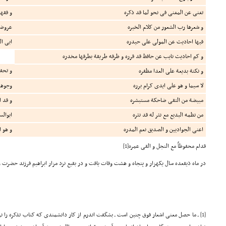
تغنی عن المغنی فی نحو لما قد ذکره
و فقهه
و شعرها رب الشعور من کلام الخیره
عروضه
فیها احادیث عن المولی علی حیدره
ابی ا
و کم احادیث نایب عن حافظ قد قرره و ظرفه طریقة بطرفها مخدره
و تحف
و نکتة بدیعة علی العدا مظفره
لا سیما و هو علی ایدی کرام برره
وجوهه
مبیضة من التقی ضاحکة مستبشره
و قد ا
من نظمه البدیع مع نثر له قد نثره
ابوالس
اعنی الجوادیین و الصدیق نعم المدره
و هو ا
قدام محفوظاً مع النجل و القی عمره
[1]
در ماه ذیقعده سال یکهزار و پنجاه و هشت وفات یافت و در بقیع نزد مزار ابراهیم فرزند حضر
[1]
ـ ما حصل معنی اشعار فوق چنین است ـ بشگفت اندرم از کار دانشمندی که کتاب تذکره را نزد