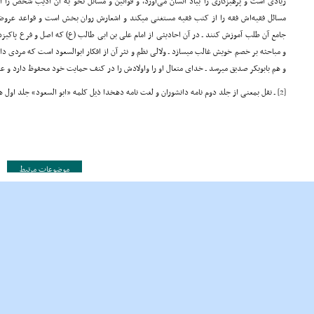
زیادی است و پرهیزگاری را بیاد انسان می‌آورد، و قوانین و مسائل نحو به آن ادیب شخص را ا
مسائل فقیه‌اش فقه را از کتب فقیه مستغنی میکند و اشعارش روان بخش است و قواعد عروض
جامع آن طلب آموزش کنند ـ در آن احادیثی از امام علی بن ابی طالب (ع) که اصل و فرع پاکیز
و مباحثه بر خصم خویش غالب میسازد ـ ولالی نظم و نثر آن از افکار ابوالسعود است که مردی دان
و هم بابوبکر صدیق میرسد ـ خدای متعال او را واولادش را در کنف حمایت خود محفوظ دارد و عم
[2]
ـ نقل بمعنی از جلد دوم نامه دانشوران و لغت نامه دهخدا ذیل کلمه «ابو السعود» جلد اول ه
موضوعات مرتبط