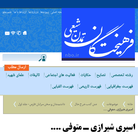
صفحه اصلی
پیوندها
درباره ما
ارتباط با ما
جستجو
ارسال مطلب
رشته تخصصی
نصایح
حکایات
فعالیت های اجتماعی
تالیفات
علمای شهید
فهرست جغرافیایی
فهرست تاریخی
فهرست الفبایی
خانه
موضوعات
متن کتب شرح حال
دانشمندان و سخن سرایان فارس - جلد اول
اسیری شیرازی ـ متوفی ....
اسیری شیرازی ـ متوفی ....