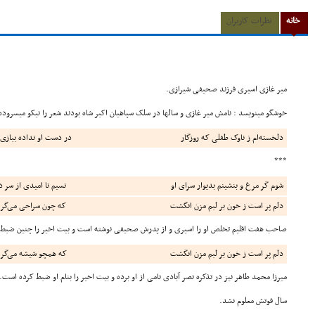
خانه
نظرات کاربران
میر غازی اسیری فرزند صحیفی شیرازی.
خوشگو مینویسد : نامش میر غازی و سالها در سلک سپاهیان اکبر شاه بودند شعر را نیکو میسروده
دلخسته‌ام ز ناوک طفلی که روزگار
در دست او نداده ببازی 
***
شوم گر مرغ و بنشینم بدیوار سرای او
نسیم نا امیدی از سر دی
دلم پر است ز خون بر لبم مزن انگشت
که چون سراحی می‌گریه
صاحب هفت اقلیم تخلص او را اسیری و از پدرش صحیفی نوشته است و بیت اخیر را چنین ضبط 
دلم پر است ز خون بر لبم مزن انگشت
که همچو شیشه می‌گریه
میرزا محمد طاهر نیز در تذکره نصر آبادی نامی از او برده و بیت اخیر را بنام او ضبط کرده است.
سال فوتش معلوم نشد.