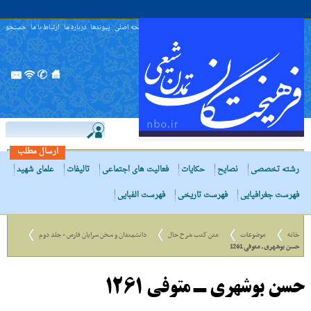
صفحه اصلی
پیوندها
درباره ما
ارتباط با ما
جستجو
ارسال مطلب
رشته تخصصی
نصایح
حکایات
فعالیت های اجتماعی
تالیفات
علمای شهید
فهرست جغرافیایی
فهرست تاریخی
فهرست الفبایی
خانه
موضوعات
متن کتب شرح حال
دانشمندان و سخن سرایان فارس - جلد دوم
حسن بوشهری ـ متوفی 1261
حسن بوشهری ـ متوفی 1261