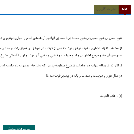
خانه
نظرات کاربران
شیخ حسن بن شیخ حسین بن شیخ محمد بن احمد بن ابراهیم آل عصفور امامی اخباری بوشهری درا
از مشاهیر فقهاء اخباری مشرب بوشهر بود که پس از فوت پدر ببوشهر و شیراز رفت و چندی د
بندر متوطن شد و مرجع اخباریین و امام جماعت و قاضی و مفتی آنها بود‌ ـ و او را تألیفاتی بشرح
1ـ الفوائد 2ـ رساله عملیه در عبادات 3ـ شرح منظومه پدرش که «شارحة الصدور» نام داشته است 4ـ مناسک الحج
در سال هزار و دویست و شصت و یک در بوشهر فوت شد
[1]
[1]
ـ اعلام الشیعه
موضوعات مرتبط