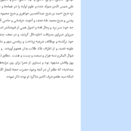
نزد شیخ احمد بن شیخ عبدالحسین جواهری و شیخ محمود 
رشتی و شیخ محمد طه نجف و آخوند خراسانی و حاجی آقا 
جد خود بسر برد و رجال فقه و اصول همی از فیوضاتش استف
خود برگشته و بوظائف شرعیه پرداخت و ریاستی مهم و مکان
علویه نامید، و از اطراف بلاد طلاب بدان هجوم آوردند. و 
شوال المکرم سنه هزار و سیصد و بیست و هشت ـ مطابق (..
روز وفاتش مشهود بود و بسیاری از شعرا برای وی مرثیه‌ه
بغدادیه» که نظام آن در آنجا وجود حضرت حجة (عجل الله 
اینکه سید هاشم شرف الدین شاگرد او بوده ذکر نموده.