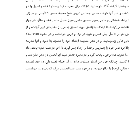
علی شمس الدین متولد شده و علوم اولیه را در همانجا و حنویه فرا گرفته، آنگاه در حدود 1290 بعراق عجرت کرد و سطوح فقه و اصول را در
ذهب و غیر آنها خواند، سپس بمجالس دروس شیخ محمد حسین کاظمینی و میرزای
رضاء همدانی و حاجی میرزا حسین حاجی میرزا خلیل حاضر شد، و سالها در جوار
اضه می‌کردند، تا اینکه اجتهادش مورد تصدیق بعضی از مشایخش قرار گرفت، و از
میرزای شیرازی بدریافت اجازه نائل گردید، و در نجف چندین نفر از افاضل جبل عامل و غیره در نزد او درس خواندند، و در حدود 1310 ببلاد
ی عالی بهمرسانید، و در شقرا مدرسه اجداد خود را تجدید بنا نمود و آنرا مدرسه
بالاخره عمر خود را بتدریس و قضا و ارشاد بسر آورد، تا آخر در شب شنبه یادهم ماه
.) عقرب ماه برجی ـ وفات کرد و در مقبرة جدش سید ابوالحسن در شقرا دفن شد و
ا گفتند، چنانکه خود نیز اشعار بسیاری دارد از آن جمله قصیده‌ئی در «رد قصیدة
تعالی فرجه) را انکار نموده. و مرحوم سید عبدالحسین شرف الدین وی را بمناسبت