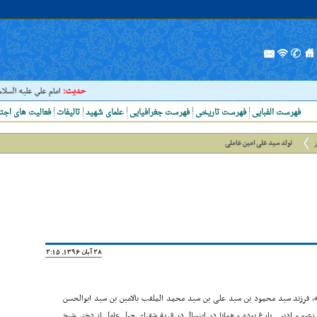
حدیث:
امام علي عليه السلام فرمو
فهرست الفبایی
فهرست تاریخی
فهرست جغرافیایی
علمای شهید
تالیفات
فعالیت های اجت
ر
تولد سید علی امین عاملی
28 آبان 1396, 22:15
ه در «نقباء البشر 4: 1539 ش 2053» نوشته، فرزند سید محمود بن سید علی بن سید محمد الملقب بالامین بن سید ابوالحسن
م و ادیبی بارع بوده و همانا در اینسال در قریة شقرای جبل عامل از دختر شیخ