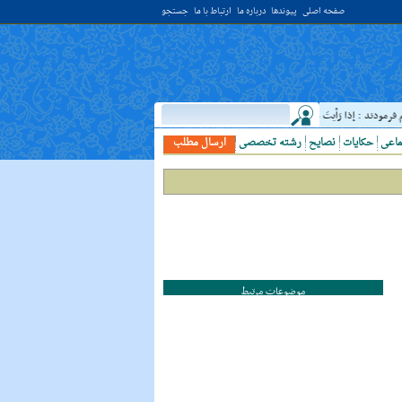
صفحه اصلی
پیوندها
درباره ما
ارتباط با ما
جستجو
دند : إذا رَأيتَ عالِما فَکُن لَهُ خادِما ؛ هرگاه دانشمندى ديدى، به او خدمت کن. ( غررالحکم ح ۴۰۴۴ )
ماعی
حکایات
نصایح
رشته تخصصی
ارسال مطلب
موضوعات مرتبط