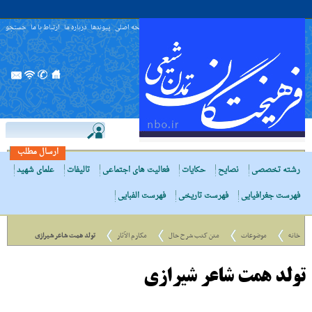
صفحه اصلی
پیوندها
درباره ما
ارتباط با ما
جستجو
ارسال مطلب
رشته تخصصی
نصایح
حکایات
فعالیت های اجتماعی
تالیفات
علمای شهید
فهرست جغرافیایی
فهرست تاریخی
فهرست الفبایی
خانه
موضوعات
متن کتب شرح حال
مکارم الآثار
تولد همت شاعر شیرازی
تولد همت شاعر شیرازی