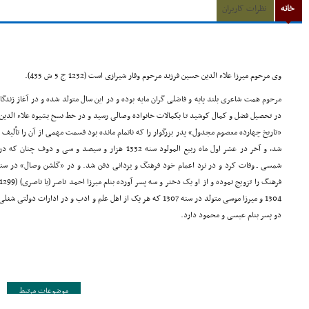
خانه
نظرات کاربران
وی مرحوم میرزا علاء الدین حسین فرزند مرحوم وقار شیرازی است (1232 ج 5 ش 435).
مرحوم همت شاعری بلند پایه و فاضلی گران مایه بوده و در این سال متولد شده و در آغاز زندگان
در تحصیل فضل و کمال کوشید تا بکمالات خانوادة وصالی رسید و در خط نسخ بشیوة علاء الدی
«تاریخ چهارده معصوم مجدول» پدر بزرگوار را که ناتمام مانده بود قسمت مهمی از آن را تألیف ک
شد، و آخر در عشر اول ماه ربیع المولود سنه 1332 هزار و سیصد
1304 و میرزا موسی متولد در سنه 1307 که هر یک از اهل علم و ادب و در ا
دو پسر بنام عیسی و محمود دارد.
موضوعات مرتبط