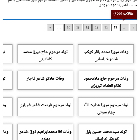
در احوال رجال دو قرن 13 و 14 هجری تألیف مورخ محقق دانشمند مرحوم میرزا محمدعلی (معلم
حبیب آبادی) 1308 ـ‌1396 ق
مقالات
(306)
»
...
16
15
14
13
12
11
...
«
وفات میرزا محمد باقر کوکب
تولد مرحوم حاج میرزا محمد
تولد
شاعر خراسانی
کاظمینی
وفات مرحوم حاج ملامحمود
وفات هلاکو شاعر قاجار
تولد
نظام العلماء تبریزی
تولد مرحوم میرزا هدایت الله
تولد مرحوم فرصت شاعر شیرازی
وفات
چهار سوئی
تولد سید محمد حسین بلبل
وفات اقا محمدابراهیم ذوق، شاعر
وفات 
کوچک خراسانی
دهلوی