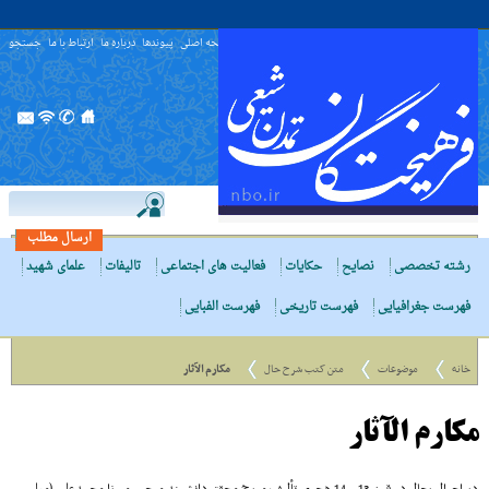
صفحه اصلی
پیوندها
درباره ما
ارتباط با ما
جستجو
ارسال مطلب
رشته تخصصی
نصایح
حکایات
فعالیت های اجتماعی
تالیفات
علمای شهید
فهرست جغرافیایی
فهرست تاریخی
فهرست الفبایی
خانه
موضوعات
متن کتب شرح حال
مکارم الآثار
مکارم الآثار