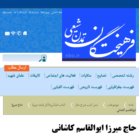
صفحه اصلی
پیوندها
درباره ما
ارتباط با ما
جستجو
ارسال مطلب
رشته تخصصی
نصایح
حکایات
فعالیت های اجتماعی
تالیفات
علمای شهید
فهرست جغرافیایی
فهرست تاریخی
فهرست الفبایی
خانه
موضوعات
متن کتب شرح حال
کتاب المآثر والآثار (جلد دوم)
حاج میرزا
ابوالقاسم کاشانی
حاج میرزا ابوالقاسم کاشانی