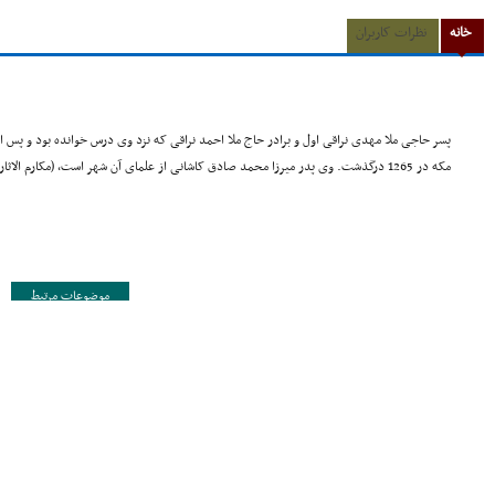
خانه
نظرات کاربران
پسر حاجی ملا مهدی نراقی اول و برادر حاج ملا احمد نراقی که نزد وی درس خوانده بود و پس 
مکه در 1265 درگذشت. وی پدر میرزا محمد صادق کاشانی از علمای آن شهر است، (مکارم الاثار، ج 1 و 2 ص 364).
موضوعات مرتبط