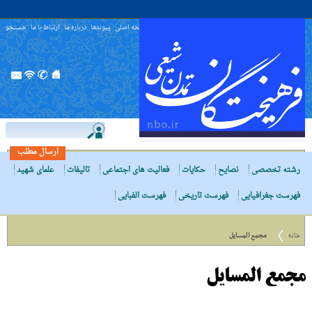
صفحه اصلی
پیوندها
درباره ما
ارتباط با ما
جستجو
ارسال مطلب
رشته تخصصی
نصایح
حکایات
فعالیت های اجتماعی
تالیفات
علمای شهید
فهرست جغرافیایی
فهرست تاریخی
فهرست الفبایی
خانه
مجمع المسایل
مجمع المسایل