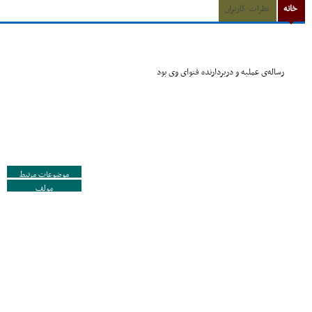
خانه
نظرات کاربران
رساله‌ى عملیه و دربردارنده فتواى وى بود
موضوعات مرتبط
مولف