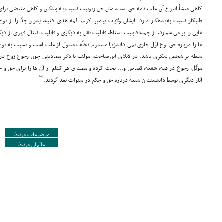
گاهى منشأ انتزاع آن علت تامه حق است، مثل حق ربوبیت نسبت به بندگان و گاهى مقتضى براى
طلبکار نسبت به بدهکار دارد. ایشان ولایات پیامبر اکرم، ائمه هدى، فقیه، پدر و جدّ را از ن
هایى را بر مى شمارد، از جمله قابلیت اسقاط، قابلیت نقل به دیگرى و قابلیت انتقال قهرى از دیگر
ها را درباره حق نوع اوّل جارى نمى داندزیرا مستلزم تخلّف معلول از علت است و نسبت به 
سلطه بر شخص دیگرى باشد. در لابلاى این مباحث، مولف با ذکر مصادیقى چون رجوع زوج در 
موکّل، رجوع در هبه، شفعه، قصاص و... بحث کرده و مصداق هر کدام از آن ها را براى حق و 
[26]
آثار دیگرى توسط دانشمندان شیعه درباره حق و حکم در سنوات بعد گردید.
موضوعات مرتبط
عالمان مرتبط