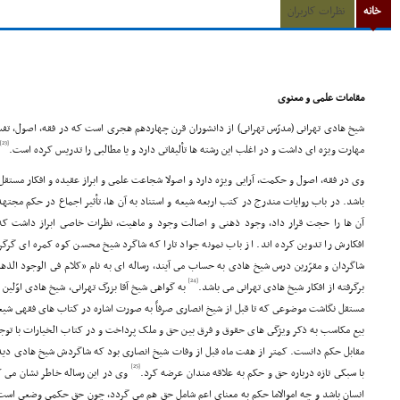
خانه
نظرات کاربران
مقامات علمى و معنوى
شیخ هادى تهرانى (مدرّس تهرانى) از دانشوران قرن چهاردهم هجرى است که در فقه، اصول، تف
[23]
مهارت ویژه اى داشت و در اغلب این رشته ها تألیفاتى دارد و یا مطالبى را تدریس کرده است.
وى در فقه، اصول و حکمت، آرایى ویژه دارد و اصولا شجاعت علمى و ابراز عقیده و افکار مستقل
باشد. در باب روایات مندرج در کتب اربعه شیعه و استناد به آن ها، تأثیر اجماع در حکم مجته
آن ها را حجت قرار داد، وجود ذهنى و اصالت وجود و ماهیت، نظرات خاصى ابراز داشت که
افکارش را تدوین کرده اند. از باب نمونه جواد تارا که شاگرد شیخ محسن کوه کمره اى گر
شاگردان و مقرّرین درس شیخ هادى به حساب مى آیند، رساله اى به نام «کلام فى الوجود الذهن
[24]
برگرفته از افکار شیخ هادى تهرانى مى باشد.
به گواهى شیخ آقا بزرگ تهرانى، شیخ هادى اوّلی
مستقل نگاشت موضوعى که تا قبل از شیخ انصارى صرفاً به صورت اشاره در کتاب هاى فقهى شیع
بیع مکاسب به ذکر ویژگى هاى حقوق و فرق بین حق و ملک پرداخت و در کتاب الخیارات با توجه
مقابل حکم دانست. کمتر از هفت ماه قبل از وفات شیخ انصارى بود که شاگردش شیخ هادى دیدگ
[25]
با سبکى تازه درباره حق و حکم به علاقه مندان عرضه کرد.
وى در این رساله خاطر نشان مى ک
انسان باشد و چه اموالاما حکم به معناى اعم شامل حق هم مى گردد، چون حق حکمى وضعى است.