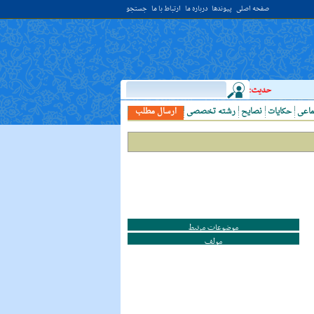
صفحه اصلی
پیوندها
درباره ما
ارتباط با ما
جستجو
حدیث:
امام علي (عليه السلام) فرمودند: النَّظرُ إلي العَالِم أحبُّ إلَي الله مِن اعتکاف
ماعی
حکایات
نصایح
رشته تخصصی
ارسال مطلب
موضوعات مرتبط
مولف