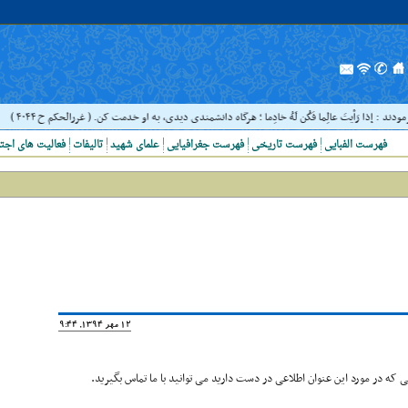
 : إذا رَأيتَ عالِما فَکُن لَهُ خادِما ؛ هرگاه دانشمندى ديدى، به او خدمت کن. ( غررالحکم ح ۴۰۴۴ )
فهرست الفبایی
فهرست تاریخی
فهرست جغرافیایی
علمای شهید
تالیفات
فعالیت های اجت
12 مهر 1394, 19:44
که در مورد این عنوان اطلاعی در دست دارید می توانید با ما تماس بگیرید.