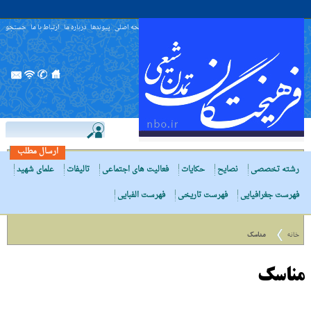
صفحه اصلی
پیوندها
درباره ما
ارتباط با ما
جستجو
ارسال مطلب
رشته تخصصی
نصایح
حکایات
فعالیت های اجتماعی
تالیفات
علمای شهید
فهرست جغرافیایی
فهرست تاریخی
فهرست الفبایی
خانه
مناسک
مناسک