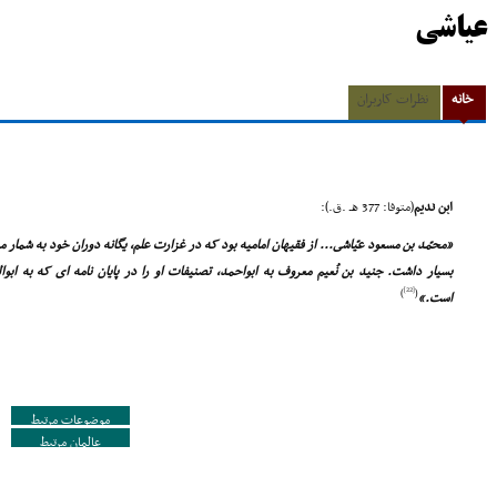
عیاشی
خانه
نظرات کاربران
ابن ندیم
(متوفا: 377 هـ .ق.):
«محمّد بن مسعود عیّاشى... از فقیهان امامیه بود که در غزارت علم، یگانه دوران خود به شما
بسیار داشت. جنید بن نُعیم معروف به ابواحمد، تصنیفات او را در پایان نامه اى که به اب
[22]
)
(
است.»
موضوعات مرتبط
عالمان مرتبط