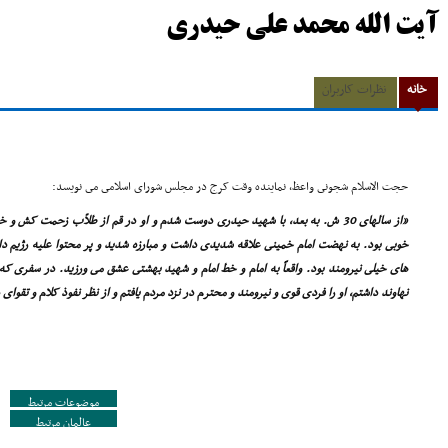
آیت الله محمد علی حیدری
خانه
نظرات کاربران
حجت الاسلام شجونى واعظ، نماینده وقت کرج در مجلس شوراى اسلامى مى نویسد:
«از سالهاى 30 ش. به بعد، با شهید حیدرى دوست شدم و او در قم از طلاّب زحمت کش 
خوبى بود. به نهضت امام خمینى علاقه شدیدى داشت و مبارزه شدید و پر محتوا علیه رژیم 
هاى خیلى نیرومند بود. واقعاً به امام و خط امام و شهید بهشتى عشق مى ورزید. در سفرى 
نهاوند داشتم، او را فردى قوى و نیرومند و محترم در نزد مردم یافتم و از نظر نفوذ کلام و تقواى 
موضوعات مرتبط
عالمان مرتبط