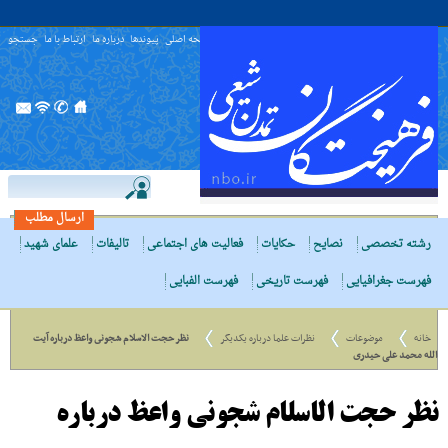
صفحه اصلی
پیوندها
درباره ما
ارتباط با ما
جستجو
ارسال مطلب
رشته تخصصی
نصایح
حکایات
فعالیت های اجتماعی
تالیفات
علمای شهید
فهرست جغرافیایی
فهرست تاریخی
فهرست الفبایی
خانه
موضوعات
نظرات علما درباره یکدیگر
نظر حجت الاسلام شجونى واعظ درباره آیت
الله محمد علی حیدری
نظر حجت الاسلام شجونى واعظ درباره