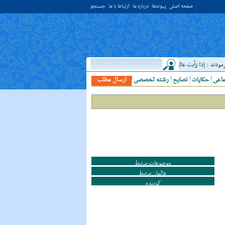
صفحه اصلی
پیوندها
درباره ما
ارتباط با ما
جستجو
 : إذا رَأيتَ عالِما فَکُن لَهُ خادِما ؛ هرگاه دانشمندى ديدى، به او خدمت کن. ( غررالحکم ح ۴۰۴۴ )
ماعی
حکایات
نصایح
رشته تخصصی
ارسال مطلب
موضوعات مرتبط
عالمان مرتبط
گوینده