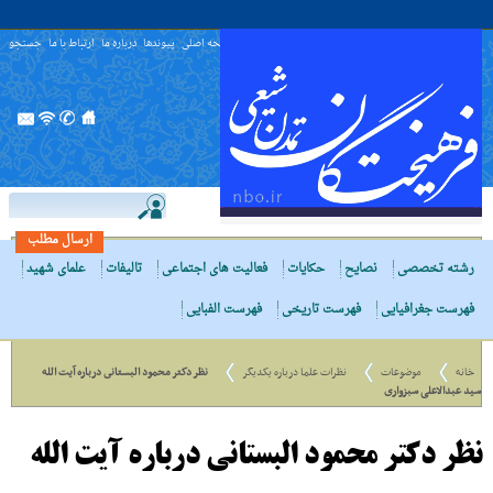
صفحه اصلی
پیوندها
درباره ما
ارتباط با ما
جستجو
ارسال مطلب
رشته تخصصی
نصایح
حکایات
فعالیت های اجتماعی
تالیفات
علمای شهید
فهرست جغرافیایی
فهرست تاریخی
فهرست الفبایی
خانه
موضوعات
نظرات علما درباره یکدیگر
نظر دکتر محمود البستانى درباره آیت الله
سید عبدالاعلی سبزواری
نظر دکتر محمود البستانى درباره آیت الله