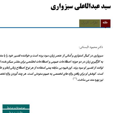
سید عبدالاعلی سبزواری
خانه
نظرات کاربران
دکتر محمود البستانى:
سبزوارى در کمال استوارى و آسانى از عنصر زبان، سود برده است و خواننده تفسیر خود را با متنى
به کارگیرىِ زبان در دو حوزه: اصطلاحات عمومى و اصطلاحات تخصّصى براى مفسّر ممکن شده است 
توانند از تفسیر او سود برند. این شیوه بى سابقه یعنى استفاده از هر نوع اصطلاح زبانى (عام و خ
است. کوشش او براى یافتن واژه هاى تخصصى به عموم ستودنى است. هر چند آوردن واژه تخصصى د
[15]
)
(
نیز بهره مند مى ساخت.
موضوعات مرتبط
عالمان مرتبط