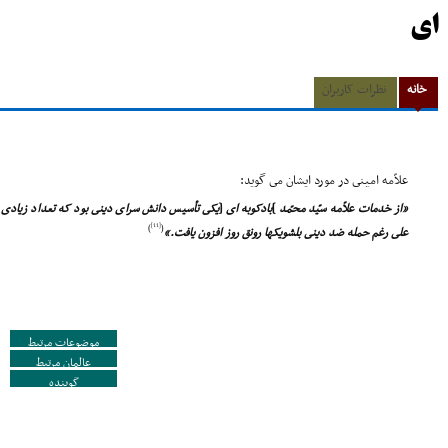
ای
خانه
نظرات کاربران
علاّمه امینى در مورد ایشان مى گوید:
«از خدمات علاّمه سیّد محمّد
]
بادکوبه اى
[
یکى تأسیس دانش سراى دینى بود که تعداد زیادى
[11]
)
(
على رغم حمله ضد دینى بلشویکها رونق روز افزون یافت.»
موضوعات مرتبط
عالمان مرتبط
گوینده