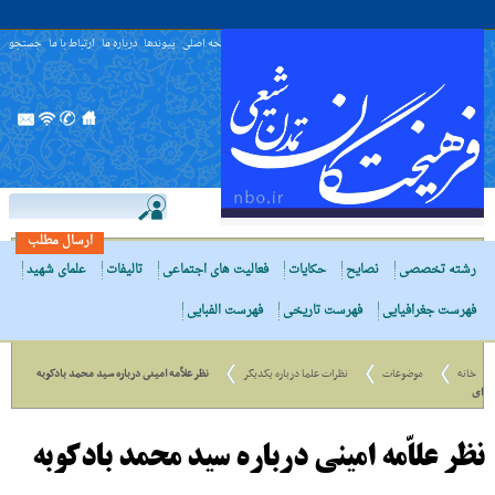
صفحه اصلی
پیوندها
درباره ما
ارتباط با ما
جستجو
ارسال مطلب
رشته تخصصی
نصایح
حکایات
فعالیت های اجتماعی
تالیفات
علمای شهید
فهرست جغرافیایی
فهرست تاریخی
فهرست الفبایی
خانه
موضوعات
نظرات علما درباره یکدیگر
نظر علاّمه امینى درباره سید محمد بادکوبه
ای
نظر علاّمه امینى درباره سید محمد بادکوبه