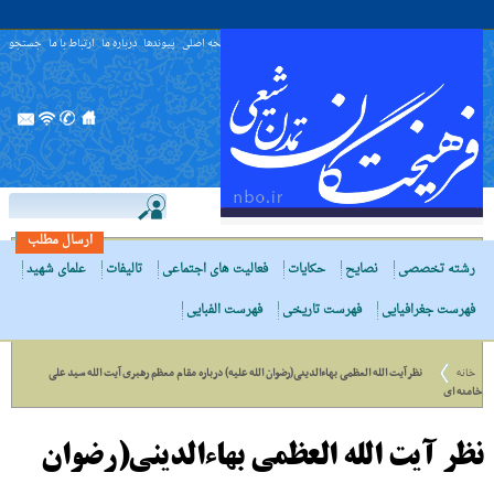
صفحه اصلی
پیوندها
درباره ما
ارتباط با ما
جستجو
ارسال مطلب
رشته تخصصی
نصایح
حکایات
فعالیت های اجتماعی
تالیفات
علمای شهید
فهرست جغرافیایی
فهرست تاریخی
فهرست الفبایی
خانه
نظر آیت الله العظمی بهاءالدینی(رضوان الله علیه) درباره مقام معظم رهبری آیت الله سید علی
خامنه ای
نظر آیت الله العظمی بهاءالدینی(رضوان