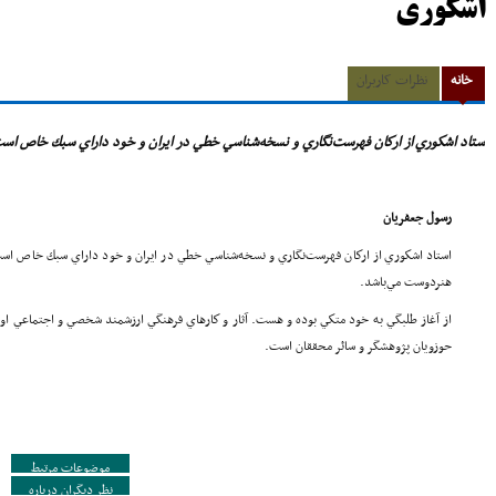
اشکوری
خانه
نظرات کاربران
ستاد اشكوري از اركان فهرست‌نگاري و نسخه‌شناسي خطي در ايران و خود داراي سبك خاص اس
رسول جعفريان
استاد اشكوري از اركان فهرست‌نگاري و نسخه‌شناسي خطي در ايران و خود داراي سبك خاص است
هنر‌دوست مي‌باشد.
از آغاز طلبگي به خود متكي بوده و هست. آثار و كارهاي فرهنگي ارزشمند شخصي و اجتماعي او د
حوزويان پژوهشگر و سائر محققان است.
موضوعات مرتبط
نظر دیگران درباره