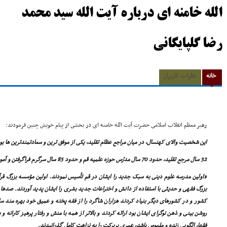
الله خامنه اى درباره آیت الله سید محمد
رضا گلپایگانی
خانه
نظرات کاربران
رهبر معظم انقلاب اسلامى حضرت آیت الله خامنه اى در بخشى از پیام خویش چنین فرمودند:
این شخصیت والاى کهنسال، در میان مراجع عظام تقلید، یکى از موفق ترین و سعادتمندترین ها بو
32 سال مرجع تقلید، حدود 70 سال مدرّس حوزه علمیه قم و حدود 85 سال سرگرم فراگرفتن و آموختن فقه آل محمد
«اولین مدرسه علوم دینى به سبک جدید را ایشان در قم تأسیس نمودند. اولین مؤسسه بزرگ قرآن
بزرگ فقهى و حدیثى با استفاده از دانش و اختراعات جدید بشرى را ایشان پدید آوردند. صده
کشور و در کشورهاى دیگر بنیاد کردند هزاران شاگرد را از فقه پخته و عمیق خود بهره مند س
روشن بینى و ذهن نوگراى ایشان بود ارائه کردند و بالاتر از همه با منش و رفتار پرهیز کارانه 
فقها، الگویى زنده و ملموس باشد، عمرى پربرکت را به نزاهت کامل گذرانیدند.