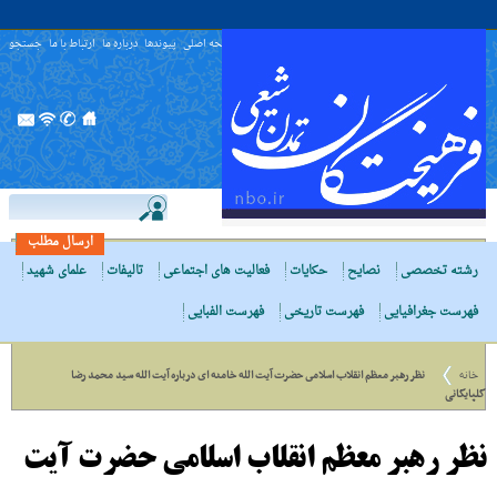
صفحه اصلی
پیوندها
درباره ما
ارتباط با ما
جستجو
ارسال مطلب
رشته تخصصی
نصایح
حکایات
فعالیت های اجتماعی
تالیفات
علمای شهید
فهرست جغرافیایی
فهرست تاریخی
فهرست الفبایی
خانه
نظر رهبر معظم انقلاب اسلامى حضرت آیت الله خامنه اى درباره آیت الله سید محمد رضا
گلپایگانی
نظر رهبر معظم انقلاب اسلامى حضرت آیت