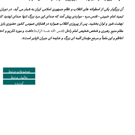
آن بزرگوار یکى از اسطوانه هاى انقلاب و نظام جمهورى اسلامى ایران به شمار مى آید. در دورا
تبعید امام خمینى - قدس سره - مواردى پیش آمد که صداى این مرد بزرگ تنها صداى تهدید کنن
نهضت شور و توان بخشید. پس از پیروزى انقلاب همواره در قضایاى عمومى کشور حضورى بارز و
مقام منیع رهبرى و شخص شخیص امام راحل
(قدس الله نفسه الزکیه)
داشت و مورد تکریم و احت
اعاظم و این ملجأ و مرجع مؤمنان ثلمه اى بزرگ و ضایعه اى جبران ناپذیر است».
موضوعات مرتبط
عالمان مرتبط
گوینده