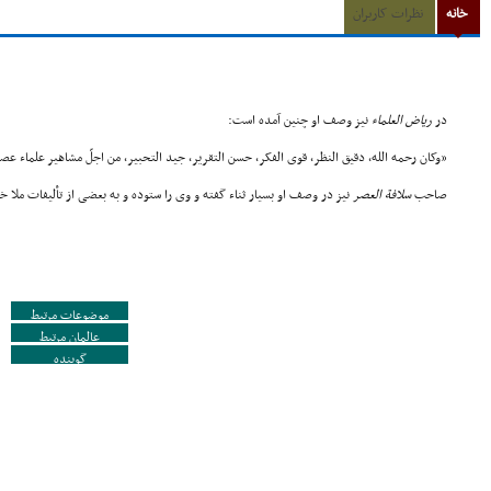
خانه
نظرات کاربران
در
ریاض العلماء
نیز وصف او چنین آمده است:
«وکان رحمه الله، دقیق النظر، قوی الفکر، حسن التقریر، جید التحبیر، من اجلّ مشاهیر علماء عصرن
صاحب
سلافة العصر
نیز در وصف او بسیار ثناء گفته و وی را ستوده و به بعضی از تألیفات ملا خ
موضوعات مرتبط
عالمان مرتبط
گوینده