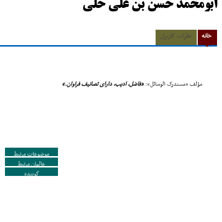
ابومحمد حسن بن علی حلی
خانه
نظرات کاربران
مؤلف «مستدرک الوسائل»:
«فاضل، ادیب، داراى تصانیف فراوان.»
موضوعات مرتبط
عالمان مرتبط
گوینده