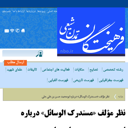
صفحه اصلی
پیوندها
درباره ما
ارتباط با ما
جستجو
ارسال مطلب
رشته تخصصی
نصایح
حکایات
فعالیت های اجتماعی
تالیفات
علمای شهید
فهرست جغرافیایی
فهرست تاریخی
فهرست الفبایی
خانه
نظر مؤلف «مستدرک الوسائل» درباره ابومحمد حسن بن علی حلی
نظر مؤلف «مستدرک الوسائل» درباره