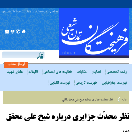
صفحه اصلی
پیوندها
درباره ما
ارتباط با ما
جستجو
ارسال مطلب
رشته تخصصی
نصایح
حکایات
فعالیت های اجتماعی
تالیفات
علمای شهید
فهرست جغرافیایی
فهرست تاریخی
فهرست الفبایی
خانه
نظر محدّث جزایرى درباره شیخ علی محقق ثانی
نظر محدّث جزایرى درباره شیخ علی محقق