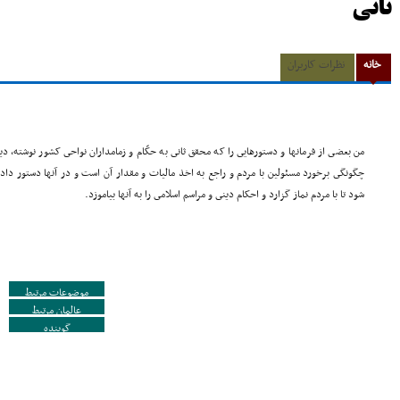
ثانی
خانه
نظرات کاربران
من بعضى از فرمانها و دستورهایى را که محقق ثانى به حکّام و زمامداران نواحى کشور نوشته، دید
چگونگى برخورد مسئولین با مردم و راجع به اخذ مالیات و مقدار آن است و در آنها دستور داد
شود تا با مردم نماز گزارد و احکام دینى و مراسم اسلامى را به آنها بیاموزد.
موضوعات مرتبط
عالمان مرتبط
گوینده