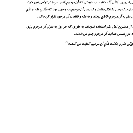
 تبریزى ـ اعلى الله مقامه ـ به درستى که آن مرحوم
(قدس سره)
در تمامى عمر خود،
سنّ، بر تدریس اشتغال داشت و تدریس آن مرحوم، به وجهى بود که طلابِ فقه و علم
ل علم به آن مرحوم خاضع بودند و به فقه و فقاهت آن مرحوم اقرار کرده اند.
 از معمّرین اهل علم استفاده نمودند، به طورى که هر روز به منزل آن مرحوم براى
به دورِ شمس هدایت آن مرحوم جمع مى شدند.
[31]
 بزرگى علم و جلالت شأنِ آن مرحوم کفایت مى کند.»