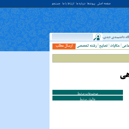
صفحه اصلی
پیوندها
درباره ما
ارتباط با ما
جستجو
گاه دانشمندى ديدى، به او خدمت کن. ( غررالحکم ح ۴۰۴۴ )
حدیث:
امام علي (عليه السلام)
ماعی
حکایات
نصایح
رشته تخصصی
ارسال مطلب
هی
موضوعات مرتبط
عالمان مرتبط