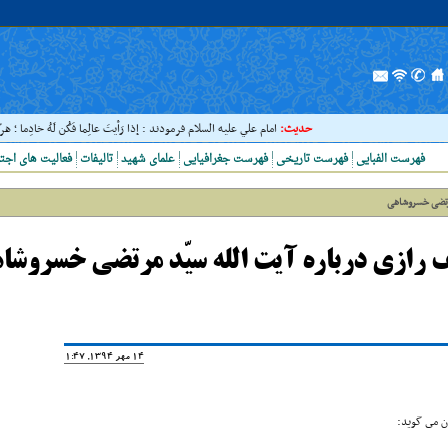
حدیث:
امام علي عليه السلام فرمودند : إذا رَأيتَ عالِما فَکُن لَهُ خادِما ؛ هر
فهرست الفبایی
فهرست تاریخی
فهرست جغرافیایی
علمای شهید
تالیفات
فعالیت های اجت
مرتضی خسروشاهی
 رازى درباره آیت الله سیّد مرتضی خسروشا
14 مهر 1394, 11:47
ن مى گوید: