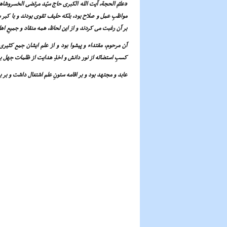
«علمُ الحجة، آیت الله الکبرى حاج سیّد مرتضى الخسروشاهى
مواظبِ عمل و صلاح بود، بلکه حلیف تقوى بودند و با کبر 
بر آن رغبت مى کردند و از این لحاظ، همه منقاد و جمیعِ اه
آن مرحوم، مقتداء و پیشوا بود و از علم ایشان جمع کثیرى
کسبِ استضائه از نور دانش و اخذِ هدایت از ظلمات جهل 
عابد و مجتهد بود و بر اقامه ستونِ علم اشتغال داشت و بر