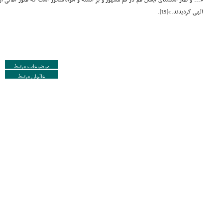
«... و نماز استسقای ایشان هم در قم مشهور و بر السنه و افواه مذکور است که هنوز اهالی 
الهی گردیدند.»
[15]
.
موضوعات مرتبط
عالمان مرتبط