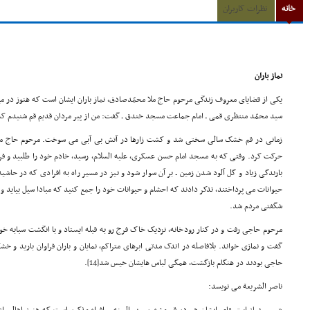
خانه
نظرات کاربران
نماز باران
یکی از قضایای معروف زندگی مرحوم حاج ملا محمّدصادق، نماز باران ایشان است که هنوز در 
سید محمّد منتظری قمی ـ امام جماعت مسجد خندق ـ گفت: من از پیر مردان قدیم قم شنیدم که
زمانی در قم خشک سالی سختی شد و کشت زارها در آتش بی آبی می سوخت. مرحوم حاج ملا 
حرکت کرد. وقتی که به مسجد امام حسن عسکری، علیه السلام، رسید، خادم خود را طلبید و فرم
بارندگی زیاد و گل آلود شدن زمین ـ بر آن سوار شود و نیز در مسیر راه به افرادی که در حاش
حیوانات می پرداختند، تذکر دادند که احشام و حیوانات خود را جمع کنید که مبادا سیل بیاید و آ
شگفتی مردم شد.
مرحوم حاجی رفت و در کنار رودخانه، نزدیک خاک فرج رو به قبله ایستاد و با انگشت سبابه خو
گفت و نمازی خواند. بلافاصله در اندک مدتی ابرهای متراکم، نمایان و باران فراوان بارید و 
حاجی بودند در هنگام بازگشت، همگی لباس هایشان خیس شد
[14]
.
ناصر الشریعة می نویسد: