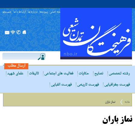
صفحه اصلی
پیوندها
درباره ما
ارتباط با ما
جستجو
ارسال مطلب
رشته تخصصی
نصایح
حکایات
فعالیت های اجتماعی
تالیفات
علمای شهید
فهرست جغرافیایی
فهرست تاریخی
فهرست الفبایی
خانه
نماز باران
نماز باران