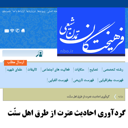
صفحه اصلی
پیوندها
درباره ما
ارتباط با ما
جستجو
ارسال مطلب
رشته تخصصی
نصایح
حکایات
فعالیت های اجتماعی
تالیفات
علمای شهید
فهرست جغرافیایی
فهرست تاریخی
فهرست الفبایی
خانه
گردآورى احادیث عترت از طرق اهل سنّت
گردآورى احادیث عترت از طرق اهل سنّت