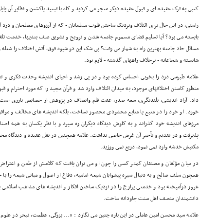
کتبى به ترک عقیده اى و قبول عقیده دیگر منجر مى گردید و گاه با تبعید یاکشتن و نظایر آن پایا
راستى، در این حال براى ائتلاف ونزدیک ساختن قلوب مسلمانان - که از آرزوهاى مصلحان و درد آ
بایسته مى بود؟ آیا تسلیم فضاى مسموم جامعه شدن و ترویج و تشویق صف بندیها، خدمت تلق
مسائل حاد جامعه بهترین راه به شمار مى رفت؟ بى شک این دو شیوه فوق، آتش اختلاف را شعله ور
شایسته و شجاعانه - برخلاف راههاى گذشته - لازم بود.
علامه طبرسى درد را بخوبى احساس کرده بود و در پى رشد و احیاى اندیشه وحدت فکرى و تفا
منظور کاستن اختلافهاى موجود، به میدان ائتلاف وارد شد و قرآن مجید را که مورد احترام و ق
داد. آزاد اندیشى، بلندنگرى، سعه صدر، عفت قلم وانصاف در پژوهش از خصایص بارزى است
خورد. او خود را در منبع یا منابع محدودى محصور نساخت، بلکه اندیشه هاى مخالف و موافق 
مرزهاى اندیشه خود گذراند و به کاوش دیدگاه دیگران ره سپرد و با نظر یکسان به همه اصنا
پذیرفت و در تقدیم و تأخیر آن غرض خاصى نداشت. علامه همچنین در نقل عقیده و دیدگاه مخالفا
مکتبش خدشه وارد نمى نمود، دریغ نمى ورزید.
در میان مؤلفان و مصنفان کمتر کسى را چون او مى توان یافت که کلامش از طعن و اعتراض 
همچون سلف صالح و به دنبال سیره پیشوایان شیعه امامیه، دفاع از اصول و مبانى شیعه را با 
غرور درآمیخته بود و خدمتى پرارج را در نزدیک ساختن افکار و اندیشه هاى مذاهب اسلامى به 
دانشمندان منصف اهل سنت جاودانه ساخت.
علامه سید محسن امین عاملى در این باره چنین مى نگارد : «... بزرگى، عظمت، تبحر در علوم و