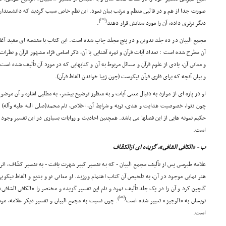
صورت جدا از هم و در قالبى منظم و مرتب بیان نمود. این نظم خاص سبب گردید که دانشمندان شی
[22]
)
(
دیگر برترى داده، آن را مورد ستایش قرار دهند
.
مجمع البیان در ده جلد تدوین و در پنج مجلد چاپ شده است. این کتاب با مقدمه اى مفید آغا
آن مطرح شده است : تعداد آیات قرآن و ثمره آشنایى با آن، ذکر اسامى قرّاء مشهور قرآن و نظرات 
و معانى آن، یادى از علوم قرآن و مسائل مربوط به آن و کتابهایى که در مورد آن تألیف شده اس
و بیان آنچه که براى قارى قرآن نیکوست (چون زیبا خواندن الفاظ قرآن).
او در پاره اى از موارد به دنبال معنى آیات و به منظور توضیح بیشتر، به مطلبى اشاره و آن م
چون تقوا، خصوصیت هدایت و هدى، توبه و شرایط آن، اخلاص، نام محمد(صلى الله علیه وآله) و 
حکیم نمونه هایى از این فصلها مى باشد. همچنین احادیث و روایات بسیارى در این تفسیر وجود
است.
ب - «الکافى الشافى»، گزیده اى ازالکشّاف
علامه طبرسى پس از تألیف مجمع البیان - که به تفسیر کبیر شهرت یافت - به تفسیر کشّاف، اثر
هنر نمایى موجود در آن، به تلخیص آن کتاب اهتمام ورزید. او معانى نو و بدیع و الفاظ نیکویى
گلچین کرد و آن را در یک جلد تألیف نمود و نام این تفسیر گزیده و مختصر را «الکافى الشافى»
[24]
)
(
نویسان به «الوجیز» تعبیر شده است
. چون نسبت به مجمع البیان و تفسیر دیگر علامه، مو
است.