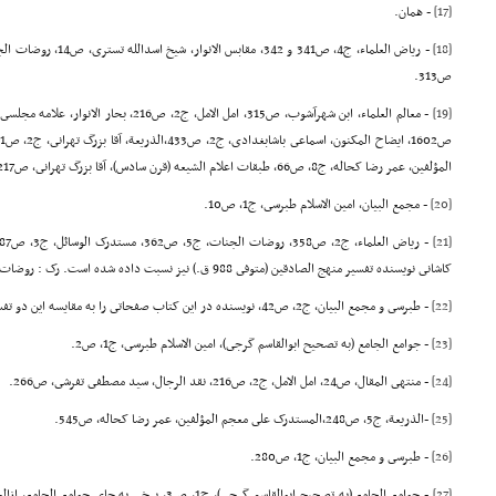
[17]
- همان.
[18]
ص313.
[19]
المؤلفین، عمر رضا کحاله، ج8، ص66, طبقات اعلام الشیعه (قرن سادس)، آقا بزرگ تهرانى، ص217, روضات الجنات، ج5، ص361,
[20]
- مجمع البیان، امین الاسلام طبرسى، ج1، ص10.
[21]
کاشانى نویسنده تفسیر منهج الصادقین (متوفى 988 ق.) نیز نسبت داده شده است. رک : روضات الجنات، همان.
[22]
- طبرسى و مجمع البیان، ج2، ص42، نویسنده در این کتاب صفحاتى را به مقایسه این دو تفسیر اختصاص داده است.
[23]
- جوامع الجامع (به تصحیح ابوالقاسم گرجى), امین الاسلام طبرسى، ج1، ص2.
[24]
- منتهى المقال، ص24, امل الامل، ج2، ص216, نقد الرجال، سید مصطفى تفرشى، ص266.
[25]
-الذریعة، ج5، ص248,المستدرک على معجم المؤلفین، عمر رضا کحاله، ص545.
[26]
- طبرسى و مجمع البیان، ج1، ص280.
[27]