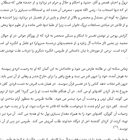
نزول و اخبار، قصص و آثار، حدود و احکام و حلال و حرام در بردارد و از خدشه هایى که مبطلان
ام که تنها اصحاب ما - رضى الله عنهم - متعرض آن شده اند و استدلالات بسیارى را در صحت 
منقول به گونه اى معتدل و مختصر و بالاتر از ایجاز و پایین تر از تفصیل در بردارد, زیرا اندی
و از تلاش در میادین مسابقات بزرگ ناتوان است زیرا از علما تنها نامى مانده و از علوم تنها رمقى.
گرایش روحى بر نوشتن تفسیر با ابتکار و سبکى منحصر به فرد که از روزگار جوانى در او جول
محمد بن یحیى (از سادات آل زباره و از شخصیتهاى برجسته سبزوار) دو عامل و انگیزه اى ا
کرده است. برخى از مورخان با بیان داستانى از طبرسى، انگیزه دیگرى را درباب علت نوشتن تفس
:
زمانى سکته اى بر علامه عارض مى شود و خاندانش به این گمان که او به رحمت ایزدى پیوسته 
به هوش آمده، خود را درون قبر مى بیند و هیچ راهى را براى خارج شدن و رهایى از آن نمى یابد. 
درون قبر نجات دهد کتابى را در تفسیر قرآن بنویسد. در همان شب قبرش به دست فردى کفن دز
شروع به باز کردن کفنهاى او مى کند. در آن هنگام علامه دست او را مى گیرد! کفن دزد از ترس،
مى گوید، لیکن ترس و وحشت آن مرد بیشتر مى شود. علامه طبرسى به منظور آرام ساختن او،
ایستد. کفن دزد نیز آرام شده، با درخواست علامه که قادر به حرکت نبود، او را بر پشت خود مى
زحمات آن گورکن، کفنهاى خود را به همراه مقدار بسیارى پول به او هدیه مى کند. آن مرد نیز ب
توبه کرده، از کردار گذشته اش از درگاه خداوند طلب آمرزش مى کند. طبرسى نیز پس از آن به
[21]
)
(
نویسد.
شیخ طبرسى تفسیر خود را در مدت هفت سال و با اقتباس از تفسیر «التبیان» اثرشیخ طوسى، تد