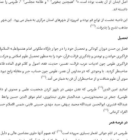
)
(
)
(
)
(
اصل ایشان از آن بقعت بوده است.»
همچنین یعقوبى
و علامه مجلسى
، طبرسى را مع
دانسته اند.
این ناحیه نخست از توابع قم بوده و امروزه از شهرهاى استان مرکزى به شمار مى رود. این شهر ب
[10]
)
(
مذهب تشیع را پذیرفت.
تحصیل
فضل بن حسن دوران کودکى و تحصیل خود را در جوار بارگاه ملکوتى امام هشتم(علیه السلام
فراگیرى خواندن و نوشتن و یادگیرى قرائت قرآن، خود را به منظور تحصیل علوم اسلامى و شرکت
فراگیرى علومى چون ادبیات عرب، قرائت، تفسیر، حدیث، فقه، اصول و کلام فوق العاده تلا
صاحبنظر گردید. با وجودى که در مدارس آن عصر، علومى چون حساب، جبر و مقابله رایج نبود و
[11]
)
(
سوى آن علوم شتافت و از صاحبنظران آن فن به شمار مى آمد.
[12]
)
(
اساتیدِ امین الدین
طبرسى که نقش مهمى در بارور کردن شخصیت علمى و معنوى او داشتند
طوسى)، جعفر بن محمددوریستى، عبدالجبار مقرى نیشابورى، امام موفق الدین حسین واعظ 
عبدالله قشیرى، ابوالحسن عبیدالله محمد بیهقى، سید مهدى حسینى قاینى، شمس الاسلام حسن ب
[13]
)
(
القراء کرمانى.
در عرصه شعر
[14]
)
(
طبرسى در ایام جوانى اشعار بسیارى سروده است
که عموم آنها حاوى مضامین عالى و دلیل