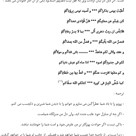
است. اثر ذیل در بیان ارادت وى به اهل بیت (علیهم السلام)، یکى از آن آثار جاودان مى باشد :
اُطیّبُ یومى بذکراکُمْ *** و اُسعِد نومى بِرؤیاکُمُ
لئن غِبتُم عن مغانِیکُمُ *** فانّ فُؤادى مَغناکُمُ
فلابأس ان ریبُ دهرى أَتَى *** بما لا یسرّ رعایاکُمُ
فنصرٌ من الله یأتیکُمُ *** و فضلٌ من الله یغشاکُمُ
و عقد ولائى لکم شاهدٌ *** ,,,,,,,,,, بانى فتاکُم و مولاکُمُ
لکم فى جدودِکُمُ اسوه *** اذا ساءکم عیش دنیاکم
و کم مثلها افرَجت عنکُمُ *** و حُطّ بها مِن خَطایاکُمُ
[15]
)
(
کما صُفِّى التِبرُ فى کورة *** کذلکم الله صفّاکم
ترجمه :
- روزم را با یاد شما عطرآگین مى سازم و خوابم را با دیدن شما شیرین و دلچسب مى کنم.
- اگر چه از منازل خود غایب شده اید، ولى دل من منزلگاه شماست.
- باکى نیست اگر حوادث روزگار بر من عارض شود و امت شما را خوشایند نباشد.
- زیرا پیروزیى از ناحیه خدا نصیب شما خواهد شد و فضیلتى از جانب او شما را بر خواهد گرفت.