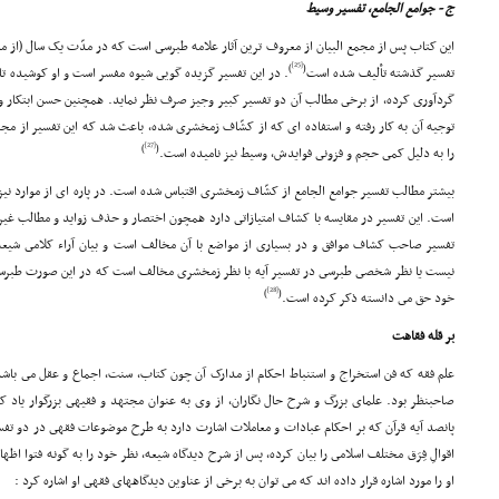
ج - جوامع الجامع، تفسیر وسیط
[25]
)
(
تفسیر گذشته تألیف شده است
. در این تفسیر گزیده گویى شیوه مفسر است و او کوشیده تا
گردآورى کرده، از برخى مطالب آن دو تفسیر کبیر وجیز صرف نظر نماید. همچنین حسن ابتکار و
توجیه آن به کار رفته و استفاده اى که از کشّاف زمخشرى شده، باعث شد که این تفسیر از مجمع
[27]
)
(
را به دلیل کمى حجم و فزونى فوایدش، وسیط نیز نامیده است.
بیشتر مطالب تفسیر جوامع الجامع از کشّاف زمخشرى اقتباس شده است. در پاره اى از موارد نیز 
است. این تفسیر در مقایسه با کشاف امتیازاتى دارد همچون اختصار و حذف زواید و مطالب غیر 
تفسیر صاحب کشاف موافق و در بسیارى از مواضع با آن مخالف است و بیان آراء کلامى شیعه ا
نیست یا نظر شخصى طبرسى در تفسیر آیه با نظر زمخشرى مخالف است که در این صورت طبرس
[28]
)
(
خود حق مى دانسته ذکر کرده است.
بر قله فقاهت
علم فقه که فن استخراج و استنباط احکام از مدارک آن چون کتاب، سنت، اجماع و عقل مى باش
صاحبنظر بود. علماى بزرگ و شرح حال نگاران، از وى به عنوان مجتهد و فقیهى بزرگوار یاد کر
پانصد آیه قرآن که بر احکام عبادات و معاملات اشارت دارد به طرح موضوعات فقهى در دو تف
اقوالِ فِرَق مختلف اسلامى را بیان کرده، پس از شرح دیدگاه شیعه، نظر خود را به گونه فتوا اظ
او را مورد اشاره قرار داده اند که مى توان به برخى از عناوین دیدگاههاى فقهى او اشاره کرد :