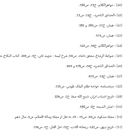
[40]
- جواهرالکلام، ج23، ص298.
[41]
-الحدایق الناضره ، ج24، ص23.
[42]
- همان، ج22، ص193، و 195.
[43]
- همان، ص523.
[44]
- جواهرالکلام، ج36، ص142.
[45]
- ضوابط الرضاع، محقق داماد، ص30, شرح لمعه : شهید ثانى، ج5، ص165, کتاب النکاح، شیخ انصارى، ص321 و 339.
[46]
-الحدائق الناضره، ج26، ص579 و 605.
[47]
- همان، ج24، ص625.
[48]
- سیاستنامه، خواجه نظام الملک طوسى، ص215.
[49]
- تاریخ ادبیات ایران، ذبیح الله صفا، ج2، ص186.
[50]
- اعیان الشیعه، ج8، ص398.
[51]
- مجله مشکوة، ش30، ص25 - 13، به نقل از مجله رسالة الاسلام، ش3، سال دهم.
[52]
- تاریخ بیهق، ص242, ریحانة الادب، ج21, امل الامل، ج2، ص216.