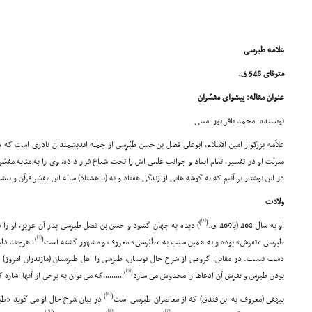
علامه طبرسی
متوفاى 548 ق.
عنوان مقاله: پیشواى مفسّران
نویسنده: محمد باقر پور امینى
علاّمه بزرگوار امین الاسلام، ابوعلى فضل بن حسن طَبْرِسى از جمله اندیشمندان نادرى است ک
منزلت او در تفسیر، تمام ابعاد و جوانب علمى اش را تحت شعاع قرار داده، وى را به مثابه مف
در این نوشتار بر آنیم که به گوشه هایى از زندگى هفتاد و نه (یا هشتاد) ساله این مفسّر قرآن و پیش
ولادت
[1]
)
(
او به سال 468 (یا469 ق.
) دیده به جهان گشود و حسن بن فضل طبرسى پدر آن عزیز، او را 
[3]
)
(
طبرسى «تفرش» بوده و به همین سبب به «طَبْرسى» معروف و مشهور گشته است
, هرچند دلیل
دست نیست. در مقابل، گروهى از شرح حال نویسان، طبرسى را اهل طبرستان (مازندران امروز) د
[5]
)
(
بودن طبرس و تفرش آن ادعاها را مخدوش مى سازد
,,,,,,,,,که مى توان به برخى از آنها اشاره ک
[6]
)
(
بیهقى (معروف به ابن فندق) که از معاصران طبرسى است
در بیان شرح حال او مى گوید «طبر
[9]
[8]
[7]