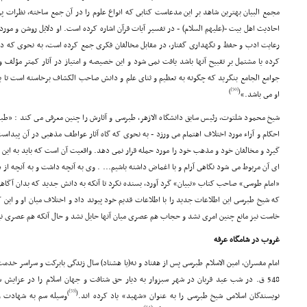
مجمع البیان بهترین شاهد بر این مدعاست کتابى که انواع علوم را در آن جمع ساخته، نظرات پرا
احادیث اهل بیت -(علیهم السلام) - در تفسیر آیات قرآن اشاره کرده است. او دلایل روشن و مورد 
رعایت ادب و حفظ و نگهدارى گفتار، در مقابل مخالفان فکرى جمع کرده است، به نحوى که د
کرده یا مشتمل بر تقبیح آنها باشد یافت نمى شود و این خصیصه و امتیاز در آثار کمتر مؤلف 
جوامع الجامع بنگرید که چگونه به تعظیم و ثناى علم و دانش صاحب الکشاف برخاسته است تا بد
[50]
)
(
او مى باشد.»
شیخ محمود شلتوت، رئیس سابق دانشگاه الازهر، طبرسى و آثارش را چنین معرفى مى کند : «طب
احکام و آراء مورد اختلاف اهتمام مى ورزد - به نحوى که گاه آثار عواطف مذهبى در آن پیداس
گیرد و مخالفان خود و مذهب خود را مورد حمله قرار نمى دهد. واقعیت آن است که باید به این 
اى آن مربوط مى شود نگاهى آرام و با اغماض داشته باشیم... . وى به آنچه داشت و به آنچه از
«امام طوسى» صاحب کتاب «تبیان» گرد آورد، بسنده نکرد تا آنکه به دانش جدید که بدان آگا
که شیخ طبرسى این اطلاعات جدید را با اطلاعات قدیم خود پیوند داد و اختلاف میان او و این 
خاست نیز مانع چنین امرى نشد و حجاب هم عصرى میان آنها حایل نشد و حال آنکه هم عصرى نیز
غروب در شامگاه عرفه
امام مفسران، امین الاسلام طبرسى پس از هفتاد و نه(یا هشتاد) سال زندگى بابرکت و سراسر خدمت
548 ق. در شب عید قربان در شهر سبزوار به دیار حق شتافت و جهان اسلام را در عزایش سیه پوش ساخته، در سوگ نشاند.
[53]
)
(
نویسندگان اسلامى شیخ طبرسى را به عنوان «شهید» یاد کرده اند.
وسیله سم به شهادت رس
[54]