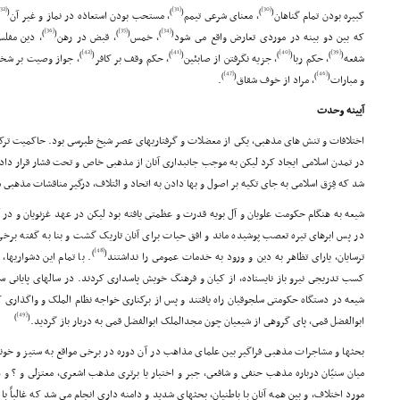
[32]
[31]
[30]
(
)
(
)
(
کبیره بودن تمام گناهان
، معناى شرعى تیمم
، مستحب بودن استعاذه در نماز و غیر آن
[36]
[35]
[34]
)
(
)
(
)
(
که بین دو بینه در موردى تعارض واقع مى شود
، خمس
، قبض در رهن
، دین مفل
[42]
[41]
[40]
[39]
)
(
)
(
)
(
)
(
شفعه
، حکم ربا
، جزیه نگرفتن از صابئین
، حکم وقف بر کافر
، جواز وصیت بر ش
[47]
[46]
)
(
)
(
و مبارات
، مراد از خوف شقاق
.
آیینه وحدت
اختلافات و تنش هاى مذهبى، یکى از معضلات و گرفتاریهاى عصر شیخ طبرسى بود. حاکمیت ترک
در تمدن اسلامى ایجاد کرد لیکن به موجب جانبدارى آنان از مذهبى خاص و تحت فشار قرار د
شد که فِرَق اسلامى به جاى تکیه بر اصول و بها دادن به اتحاد و ائتلاف، درگیر مناقشات مذهبى ش
شیعه به هنگام حکومت علویان و آل بویه قدرت و عظمتى یافته بود لیکن در عهد غزنویان و در
در پس ابرهاى تیره تعصب پوشیده ماند و افق حیات براى آنان تاریک گشت و بنا به گفته برخى 
[48]
)
(
ترسایان، یاراى تظاهر به دین و ورود به خدمات عمومى را نداشتند
. با تمام این دشواریها
کسب تدریجى نیرو باز نایستاده، از کیان و فرهنگ خویش پاسدارى کردند. در سالهاى پایانى 
شیعه در دستگاه حکومتى سلجوقیان راه یافتند و پس از برکنارى خواجه نظام الملک و واگذارى 
[49]
)
(
ابوالفضل قمى، پاى گروهى از شیعیان چون مجدالملک ابوالفضل قمى به دربار باز گردید.
بحثها و مشاجرات مذهبى فراگیر بین علماى مذاهب در آن دوره در برخى مواقع به ستیز و 
میان سنیّان درباره مذهب حنفى و شافعى، جبر و اختیار یا برترى مذهب اشعرى، معتزلى و ؟ و غی
مورد اختلاف، و بین همه آنان با باطنیان، بحثهاى شدید و دامنه دارى انجام مى شد که غالباً با 