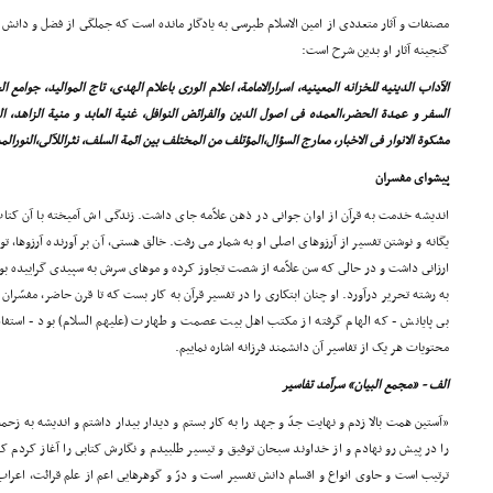
مصنفات و آثار متعددى از امین الاسلام طبرسى به یادگار مانده است که جملگى از فضل و دانش آ
گنجینه آثار او بدین شرح است:
الآداب الدینیه للخزانه المعینیه، اسرارالامامة، اعلام الورى باعلام الهدى، تاج الموالید، جوامع 
السفر و عمدة الحضر،العمده فى اصول الدین والفرائض النوافل، غنیة العابد و منیة الزاهد، الف
مشکوة الانوار فى الاخبار، معارج السؤال،المؤتلف من المختلف بین ائمة السلف، نثراللآلى،النورالم
پیشواى مفسران
اندیشه خدمت به قرآن از اوان جوانى در ذهن علاّمه جاى داشت. زندگى اش آمیخته با آن کتا
یگانه و نوشتن تفسیر از آرزوهاى اصلى او به شمار مى رفت. خالق هستى، آن بر آورنده آرزوها، توف
ارزانى داشت و در حالى که سن علاّمه از شصت تجاوز کرده و موهاى سرش به سپیدى گراییده ب
به رشته تحریر درآورد. او چنان ابتکارى را در تفسیر قرآن به کار بست که تا قرن حاضر، مفسّران
بى پایانش - که الهام گرفته از مکتب اهل بیت عصمت و طهارت (علیهم السلام) بود - استف
محتویات هر یک از تفاسیر آن دانشمند فرزانه اشاره نماییم.
الف - «مجمع البیان» سرآمد تفاسیر
«آستین همت بالا زدم و نهایت جدّ و جهد را به کار بستم و دیدار بیدار داشتم و اندیشه به زحم
را در پیش رو نهادم و از خداوند سبحان توفیق و تیسیر طلبیدم و نگارش کتابى را آغاز کردم 
ترتیب است و حاوى انواع و اقسام دانش تفسیر است و درّ و گوهرهایى اعم از علم قرائت، اعرا