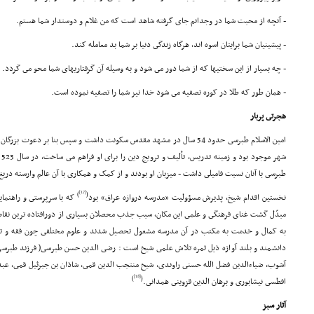
- آنچه از محبت شما در وجدانم جاى گرفته شاهد است که من غلام و دوستدار شما هستم.
- پیشینیان شما برایتان اسوه اند، هرگاه زندگى دنیا بر شما بد معامله کند.
- چه بسیار از این سختیها که از شما دور مى شود و به وسیله آن گرفتاریهاى شما محو مى گردد.
- همان طور که طلا در کوره تصفیه مى شود خدا نیز شما را تصفیه نموده است.
هجرتى پربار
امین الاسلام طبرسى حدود 54 سال در مشهد مقدس سکونت داشت و سپس بنا بر دعوت 
شه
طبرسى با آنان نسبت فامیلى داشت - میزبان او بودند و از کمک و همکارى با آن عالم وارسته دریغ
[17]
)
(
نخستین اقدام شیخ، پذیرش مسؤولیت «مدرسه دروازه عراق» بود
که با سرپرستى و راهنمای
مبدّل گشت غناى فرهنگى و علمى این مکان، سبب جذب محصلان بسیارى از دورافتاده ترین نقاط
به کمال و خدمت به مکتب در آن مدرسه مشغول تحصیل شدند و علوم مختلفى چون فقه و تفس
دانشمند و بلند آوازه ذیل ثمره تلاش علمى شیخ است : رضى الدین حسن طبرسى( فرزند طبرس
آشوب، ضیاءالدین فضل الله حسنى راوندى، شیخ منتجب الدین قمى، شاذان بن جبرئیل قمى، عب
[18]
)
(
افطسى نیشابورى و برهان الدین قزوینى همدانى.
آثار سبز