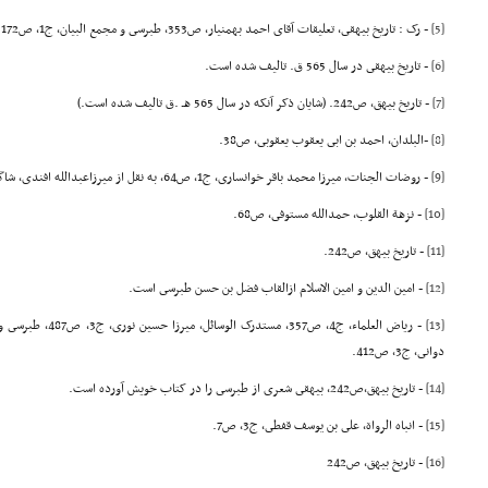
[5]
- رک : تاریخ بیهقى، تعلیقات آقاى احمد بهمنیار، ص353, طبرسى و مجمع البیان، ج1، ص172.
[6]
- تاریخ بیهقى در سال 565 ق. تالیف شده است.
[7]
- تاریخ بیهق، ص242. (شایان ذکر آنکه در سال 565 هـ .ق تالیف شده است.)
[8]
-البلدان، احمد بن ابى یعقوب یعقوبى، ص38.
[9]
- روضات الجنات، میرزا محمد باقر خوانسارى، ج1، ص64، به نقل از میرزاعبدالله افندى، شاگرد مرحوم مجلسى.
[10]
- نزهة القلوب، حمدالله مستوفى، ص68.
[11]
- تاریخ بیهق، ص242.
[12]
- امین الدین و امین الاسلام ازالقاب فضل بن حسن طبرسى است.
[13]
دوانى، ج3، ص412.
[14]
- تاریخ بیهق،ص242, بیهقى شعرى از طبرسى را در کتاب خویش آورده است.
[15]
- انباه الرواة، على بن یوسف قفطى، ج3، ص7.
[16]
- تاریخ بیهق، ص242