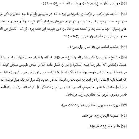
[53]
- ریاض العلماء، ج4، ص340، روضات الجنات، ج5، ص357.
[54]
- طایفه غز مرکب از ترکمانان چادرنشین بودند که در سرزمین بلخ و ناحیه ختلان زندگى 
منهدم ساختند وسپس قتل و غارت را در تمام شهرهاى خراسان آغاز کردند وظلم و جور و ریخت
محمد بن على بن سلیمان راوندى ص 167 - 183.
[55]
- مکتب اسلام، ش 10، سال اول، ص67.
[56]
- تاریخ بیهق، ص242, ریاض العلماء، ج4، ص345, قتلگاه را هما
غسلگاه (مکانى که امام رضا(علیه السلام) را در آن غسل داده اند) را مدفن طبرسى معرفى کرده اند
مى نامیدند وبعداز این درمحاورات به قتلگاه تبدیل شده است مى توان این امر را دور از حقی
که امام(علیه السلام) را در آنجا به شهادت رسانیده اند در حدود یک میل در یک میل نوشته اند 
قدس رضوى، عزیز الله عطاردى، ج1، ص260.
[57]
- روزنامه جمهورى اسلامى، شماره3660، ص4.
[58]
- سفینة البحار، ج5، ص285.
[59]
-الذریعة، ج22، ص146.