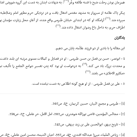
)
(
همزمان بودن رحلت شیخ با فتنه طائفه وغُز
، به شهادت ایشان به دست این گروه شورشى اشاره
پیکر پاک علامه از سبزوار به مشهد مقدس انتقال یافت و در نزدیکى حرم مطهر امام رضا(علیه ا
[56]
)
(
سپرده شد.
[57]
)
(
اطراف حرم، به داخل باغ رضوان انتقال داده شد.
یادگاران
این مقاله را با یادى از دو فرزند علاّمه، پایان مى دهیم.
1 - ابونصر، حسن بن فضل بن حسن طبرسى : او در فضایل و کمالات معنوى مرتبه اى بلند داشت 
[58]
)
(
و محدث بزرگ یاد مى کند.
به درخواست او بود که پدر، تفسیر جوامع الجامع را تألیف نمو
[59]
)
(
«مکارم الاخلاق» مى باشد.
2 - على بن فضل طبرسى : از او هیچ گونه اطلاعى به دست نیامده است.
[1]
- طبرسى و مجمع البیان، حسین کریمان، ج1، ص207.
[2]
- مجالس المؤمنین، قاضى نورالله شوشترى، ص202, امل الامل، حر عاملى، ج2، ص216.
[3]
- تاریخ بیهق، ابوالحسن على بن زید بیهقى، ص242.
[4]
- ریاض العلماء، میرزا عبدالله افندى، ج4، ص357, اعیان الشیعه، محسن امین عاملى، ج8، ص398.