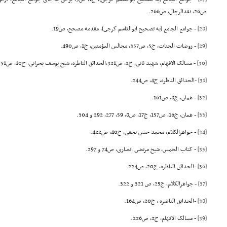
ص26, نقدالرجال، ص266.
[28]
- جوامع الجامع (به تصحیح ابوالقاسم گرجى)، مقدمه مصحح، ص19.
[29]
- روضات الجنات، ج5، ص357, مجالس المؤمنین، ج1، ص490.
[30]
- مسالک الافهام، شهید ثانى، ج2، ص321,الحدائق الناظره، شیخ یوسف بحرانى، ج10، ص51.
[31]
-الحدائق الناظره، ج4، ص244.
[32]
- همان، ج8، ص161.
[33]
- همان، ج16، ص157, ج17، ص8، 59، 277، 292 و 304.
[34]
- جواهرالکلام، محمد حسن نجفى، ج40، ص422.
[35]
- کتاب الخمس، شیخ مرتضى انصارى، ص74 و 297.
[36]
-الحدائق الناظره، ج20، ص224.
[37]
- جواهرالکلام، ج25، ص 321 و 322.
[38]
-الحدایق الناضره ، ج20، ص164.
[39]
- مسالک الافهام، ج2، ص226.