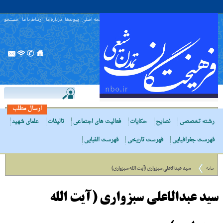
صفحه اصلی
پیوندها
درباره ما
ارتباط با ما
جستجو
ارسال مطلب
رشته تخصصی
نصایح
حکایات
فعالیت های اجتماعی
تالیفات
علمای شهید
فهرست جغرافیایی
فهرست تاریخی
فهرست الفبایی
خانه
سید عبدالاعلی سبزواری (آیت الله سبزواری)
سید عبدالاعلی سبزواری (آیت الله