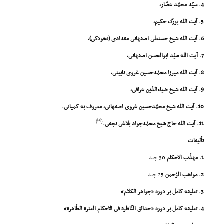
4. سیّد محمّد عصّار،
5. آیت الله بزرگ حکیم،
6. آیت الله شیخ حسنعلى اصفهانى مقدادى (نخودکى)،
7. آیت الله سیّد ابوالحسن اصفهانى،
8. آیت الله میرزا محمّدحسین غروى نایینى،
9. آیت الله شیخ ضیاءالدّین عراقى،
10. آیت الله شیخ محمّدحسین غروى اصفهانى، معروف به کمپانى.
[4]
)
(
11. آیت الله حاج شیخ محمّدجواد بلاغى نجفى.
تألیفات
1. مهذّب الاحکام
30 جلد
2. مواهب الرّحمن
25 جلد
3. تعلیقه کامل بر دوره «جواهر الکلام»
4. تعلیقه کامل بر دوره «حدائق النّاظرة فى الاحکام العترة الطّاهرة»