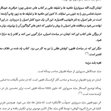
ایشان (آیت الله سبزوارى) حاشیه ها و تعلیقه هایى بر کتاب هاى حدیثى چون: «وافى»، «وسائل 
حدیث شناسى وى را به خوبى مى نمایاند. تا کنون این حاشیه ها و تعلیقه ها به زیور چاپ آراسته
است در علم اصول، به نام «تهذیب الاصول». این اثر، یک دوره کامل اصول را دربردارد. در این 
نهاده مى شود و مناقشه هاى اصولى با روش و اسلوبى که ذهن هاى گوناگون آن را بپذیرند، بیان 
از ویژگى هاى کتاب این که: ایشان، در مباحث اصولى، دراز گویى نمى کند و کلام را به درازا
شود.
دیگر این که در مباحث فقهى، کوشش عقلى را نیز به کار مى برد. کتاب یاد شده بر خلاف مخت
[8]
)
(
تقدیر است.
فقیه بلند مرتبه
سیّد عبدالاعلى سبزوارى از جمله فقیهان صاحب رساله است.
ایشان در زمره فقیهان برجسته و صاحب آثار گرانسنگ فقهى است که در بخش تألیفات به اسامى 
[9]
)
(
آراسته شده است.
اثر مهم فقهى سیّد سبزوارى «مهذّب الأحکام» است 
العلیا فى شرح العروة الوثقى» توسط آقاى سیّد جلال الدّین موسوى یزدى نگارش یافته و در چند