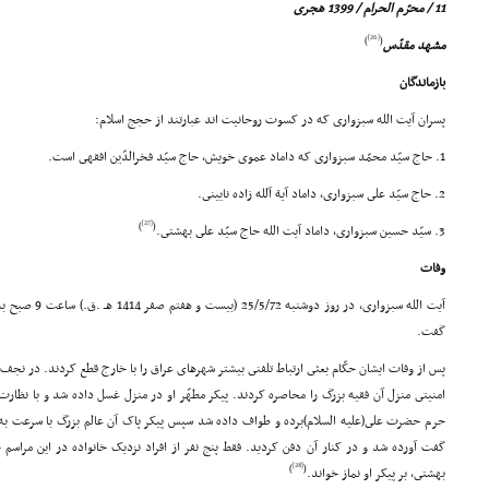
11 / محرّم الحرام / 1399 هجرى
[26]
)
(
مشهد مقدّس
بازماندگان
پسران آیت الله سبزوارى که در کسوت روحانیت اند عبارتند از حجج اسلام:
1. حاج سیّد محمّد سبزوارى که داماد عموى خویش، حاج سیّد فخرالدّین افقهى است.
2. حاج سیّد على سبزوارى، داماد آیة آلله زاده نایینى.
[27]
)
(
3. سیّد حسین سبزوارى، داماد آیت الله حاج سیّد على بهشتى.
وفات
آیت الله سبزوارى،
گفت.
پس از وفات ایشان حکّام بعثى ارتباط تلفنى بیشتر شهرهاى عراق را با خارج قطع کردند. در ن
امنیتى منزل آن فقیه بزرگ را محاصره کردند. پیکر مطهّر او در منزل غسل داده شد و با نظارت 
حرم حضرت على(علیه السلام)برده و طواف داده شد سپس پیکر پاک آن عالم بزرگ با سرعت ب
گفت آورده شد و در کنار آن دفن کردید. فقط پنج نفر از افراد نزدیک خانواده در این مراسم 
[28]
)
(
بهشتى، بر پیکر او نماز خواند.