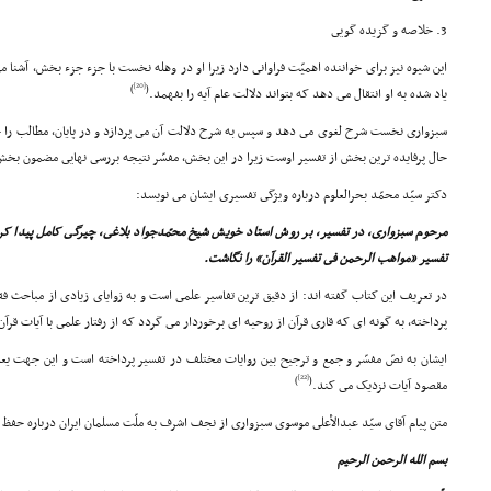
3. خلاصه و گزیده گویى
این شیوه نیز براى خواننده اهمیّت فراوانى دارد زیرا او در وهله نخست با جزء جزء بخش، آشنا
[20]
)
(
یاد شده به او انتقال مى دهد که بتواند دلالت عام آیه را بفهمد.
سبزوارى نخست شرح لغوى مى دهد و سپس به شرح دلالت آن مى پردازد و در پایان، مطالب را خ
حال پرفایده ترین بخش از تفسیر اوست زیرا در این بخش، مفسّر نتیجه بررسى نهایى مضمون بخش م
دکتر سیّد محمّد بحرالعلوم درباره ویژگى تفسیرى ایشان مى نویسد:
مرحوم سبزوارى، در تفسیر، بر روش استاد خویش شیخ محمّدجواد بلاغى، چیرگى کامل پیدا کرد
تفسیر «مواهب الرحمن فى تفسیر القرآن» را نگاشت.
در تعریف این کتاب گفته اند: از دقیق ترین تفاسیر علمى است و به زوایاى زیادى از مباحث فقه
پرداخته، به گونه اى که قارى قرآن از روحیه اى برخوردار مى گردد که از رفتار علمى با آیات قرآ
ایشان به نصّ مفسّر و جمع و ترجیح بین روایات مختلف در تفسیر پرداخته است و این جهت یعنى
[22]
)
(
مقصود آیات نزدیک مى کند.
متن پیام آقاى سیّد عبدالأعلى موسوى سبزوارى از نجف اشرف به ملّت مسلمان ایران درباره حفظ ات
بسم الله الرحمن الرحیم