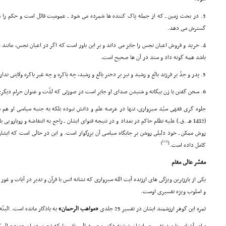
3. در بحث زمین ـ که از جمله پاک کننده ها شمرده مى شود ـ عمومیت قائل است و حکم را ش
گسترش مى دهد.
4. خرید و فروش اعیان نجس را جایز مى داند و بر این باور است که اگر در اعیان نجس، ما
باشد همه گونه داد و ستد در آن ها صحیح است.
5. پدر و جدّ بر فرزند بالغ و رشید و نیز بر دختر بالغ و رشید، چه باکره و چه غیر باکره ولایتى ندارد.
6. سخن گفتن با زن بیگانه و شنیدن صداى او جایر است در صورتى که لذّت و عنوان حرام دیگرى در کار نباشد.
جلوه گرى فقهى سیّد سبزوارى، تنها در عرصه علم و دانش نبوده بلکه به جنبه سیاسى او ه
(1412 هـ .ق.) علیه نظام حاکم در بغداد و در نتیجه فتواى ایشان ـ راجع به انتفاضه و رویارویى 
روش ممکن ـ خود دلیلى روشن بر جایگاه سیاسى آن بزرگوار است. و این در حالى است که ایشان
[14]
)
(
کامل داده است.
مفسّر عالى مقام
یکى از بارزترین ویژگى هاى ارزنده آیت الله سبزوارى که نشانه انس با قرآن و تدبر در آیات و غور
و اسلوب ویژه تفسیرى اوست.
ثمره این گوهر ارزشمند ایشان در تفسیر 25 جلدى
«مواهب الرحمان»
به یادگار مانده است. البتّه 10 جلد از این مجموعه متنشر شده اس