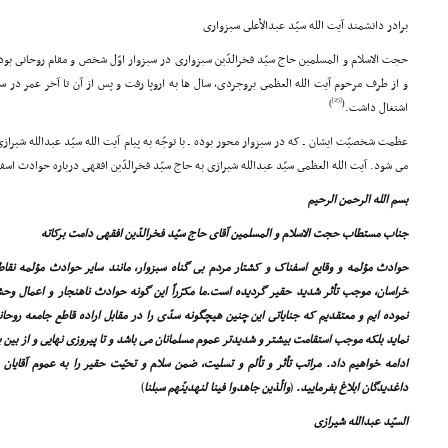
برادر دانشمند آیت الله سیّد عبدالأعلى سبزوارى
حجت الاسلام و المسلمین حاج سیّد فخرالدّین سبزوارى در سبزوار اوّل شخص و مقام روحانى بو
و از طرف مرحوم آیت الله العظمى بروجردى، سال ها به اروپا رفت و پس از آن تا آخر عمر در س
[25]
)
(
اشتغال داشت.
عظمت شخصیّت ایشان ـ که در سبزوار محور بوده ـ با توجّه به پیام آیت الله سیّد عبدالله شیراز
مى شود. آیت الله العظمى سیّد عبدالله شیرازى به حاج سیّد فخرالدّین افقهى درباره حوادث اس
بسم الله الرحمن الرحیم
جناب مستطاب حجت الاسلام و المسلمین آقاى حاج سیّد فخرالدّین افقهى دامت برکاته
حوادث مؤلمه و وقایع اسفناک و کشتار مردم بى گناه سبزوار، مانند سایر حوادث مؤلمه نق
خراسان، موجب تأثر شدید حقیر گردیده است.ما مکرّراً این گونه حوادث ناهنجار و اعمال وحش
نموده ایم و معتقدیم که جنایاتى این چنین هیچگونه سدّى را در مقابل اراده قاطع جامعه روحا
نماید بلکه موجب استقامت بیشتر و شدیدتر عموم مسلمانان مى باشد و تا پیروزى نهایى و از بین 
ادامه خواهیم داد. مراتب تأثر و تألم و تسلیت، ضمن سلام و تحیّت حقیر را به عموم آقایا
داغدیدگان ابلاغ بفرمایید.
(
والّذین جاهدوا فینا لنهدینّهم سبلنا
)
السیّد عبدالله شیرازى