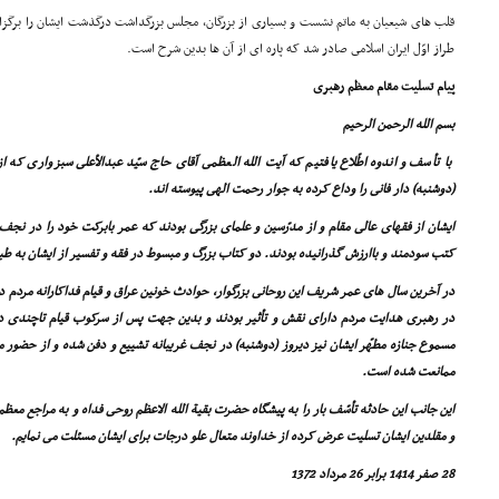
قلب هاى شیعیان به ماتم نشست و بسیارى از بزرگان، مجلس بزرگداشت درگذشت ایشان را برگزا
طراز اوّل ایران اسلامى صادر شد که پاره اى از آن ها بدین شرح است.
پیام تسلیت مقام معظم رهبرى
بسم الله الرحمن الرحیم
با تأسف و اندوه اطّلاع یافتیم که آیت الله العظمى آقاى حاج سیّد عبدالأعلى سبزوارى که
(دوشنبه) دار فانى را وداع کرده به جوار رحمت الهى پیوسته اند.
ایشان از فقهاى عالى مقام و از مدرّسین و علماى بزرگى بودند که عمر بابرکت خود را در نجف
کتب سودمند و باارزش گذرانیده بودند. دو کتاب بزرگ و مبسوط در فقه و تفسیر از ایشان به طبع
در آخرین سال هاى عمر شریف این روحانى بزرگوار، حوادث خونین عراق و قیام فداکارانه مردم 
در رهبرى هدایت مردم داراى نقش و تأثیر بودند و بدین جهت پس از سرکوب قیام تاچندى در
مسموع جنازه مطهّر ایشان نیز دیروز (دوشنبه) در نجف غریبانه تشییع و دفن شده و از حضور 
ممانعت شده است.
این جانب این حادثه تأسّف بار را به پیشگاه حضرت بقیة الله الاعظم روحى فداه و به مراجع معظم
و مقلدین ایشان تسلیت عرض کرده از خداوند متعال علو درجات براى ایشان مسئلت مى نمایم.
28 صفر 1414 برابر 26 مرداد 1372