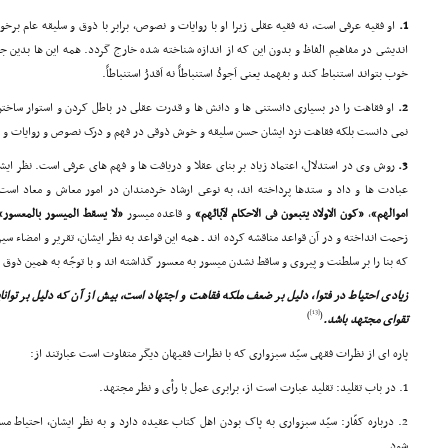
1.
او فقیه عرفى است، نه فقیه عقلى زیرا او با روایات و نصوص، برابر با ذوق و سلیقه عام برخ
اندیشى در مفاهیم الفاظ و بدون این که از اندازه شناخته شده خارج گردد. همه این ها بدین
خوب بتواند استنباط کند و بفهمد یعنى اَجودُ استنباطاً نه اَقدرُ استنباطاً.
2.
او فقاهت را در بسیارى دانستنى ها و دانش ها و قدرت عقلى در باطل کردن و استوار ساختن 
نمى دانست بلکه فقاهت نزد ایشان حسن سلیقه و خوش ذوقى در فهم و درک نصوص و روایات و روش
3.
روش وى در استدلال، اعتماد زیاد بر بناى عقلا و دریافت ها و فهم هاى عرفى است. نظر ایشا
عبادت ها و داد و ستدها پرداخته اند، به نوعى ارشاد خردمندان در امور معاش و معاد 
اموالهم»
،
«کون الاولاد یتبعون فى الاحکام لآبائهم»
و قاعده میسور
«لا یسقط المیسور بالمعسور»
زحمت انداخته و در آن قواعد مناقشه کرده اند ـ همه این قواعد به نظر ایشان، تقریر و امضاء 
که بنا را بر سلطنت و پیروى و ساقط نشدن میسور به معسور گذاشته اند و با توجّه به همین ذو
زیادى احتیاط در فتوا، دلیل بر ضعف ملکه فقاهت و اجتهاد است، بیش از آن که دلیل بر توانا
[13]
)
(
تقواى مجتهد باشد.
پاره اى از نظرات فقهى سیّد سبزوارى که با نظرات فقیهان دیگر متفاوت است عبارتند از:
1. در باب تقلید: تقلید عبارت است از، برابرى عمل با رأى و نظر مجتهد.
2. درباره کفّار: سیّد سبزوارى به پاک بودن اهل کتاب عقیده دارد و به نظر ایشان، احتیاط
شود.