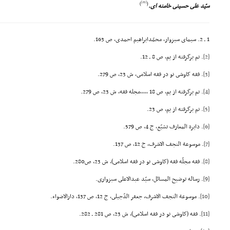
[29]
)
(
سیّد على حسینى خامنه اى.
1 ـ 2. سیماى سبزوار، محمّدابراهیم احمدى، ص 163.
[2]
. نم برگرفته از یم، ص 8 ـ 12.
[3]
. فقه کاوشى نو در فقه اسلامى، ش 23، ص 279.
[4]
. نم برگرفته از یم، ص 18 ,,,,,مجله فقه، ش 23، ص 279.
[5]
. نم برگرفته از یم، ص 23.
[6]
. دایرة المعارف تشیّع، ج 4، ص 579.
[7]
. موسوعة النجف الاشرف، ج 12، ص 137.
[8]
. فقه مجلّه فقه (کاوشى نو در فقه اسلامى)، ش 23، ص280.
[9]
. رساله توضیح المسائل، سیّد عبدالاعلى سبزوارى.
[10]
. موسوعة النجف الاشرف، جعفر الدّجیلى، ج 12، ص 137، دارالاضواء.
[11]
. فقه (کاوشى نو در فقه اسلامى)، ش 23، ص 281 ـ 282.