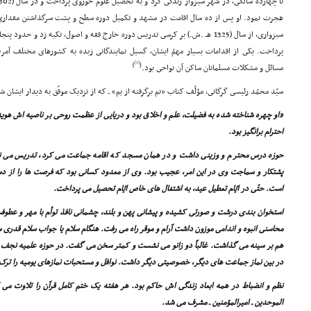
هجرت نمود. او پس از ده سال اقامت در مشهد و تکمیل دوره سطح و پشت سرگذاشتن مقدار
سبزوارى، از سال (1325 هـ .ش.) بر کرسى تدریس دوره خارج فقه و اصول، تکیه زد و 
پرداخت. یکى از اقدامات بسیار مهمّ ایشان، گسیل نمایندگانى زبده به کشورهاى مختلف آمریکا
[1]
)
(
مسائل و مشکلات مسلمانان ساکن آن نواحى بود.
سیّد محمّد رئیسى گرگانى، مؤلّف کتاب «نم برگرفته از یم» ـ که از نزدیک موفّق به دیدار ایشان 
«او چهره شناخته شده به فضیلت، علم و اخلاق بود و دریایى از عظمت روحى بر ناصیه اش هوی
احترام برانگیز بود.
حوزه درس محترم و وزینى داشت و در همان مسجد که اقامه جماعت مى کرد، تدریس مى ن
پشتکار و سماجت وى در این امر، عجیب بود. وى از معدود کسانى بود که فرصت ها را از د
است. حتّى در ایّام تعطیل عید، به اشتغال هاى خاص ایّام تحصیل مى پرداخت.
استخوان بندى درشت و صورتى کشیده و پیشانى پهن و بلند، چشمانى نافذ توأم با مهر و عط
محاسنى انبوه و اندامى موزون داشت آرام و موقر راه مى رفت. هنگام سلام یا جواب سلام قدرى 
هم بر سینه مى گذاشت. غالباً دو زانو مى نشست و کمتر سخن مى گفت. در حوزه علمیه نجف ا
در بین نماز جماعت هاى دیگر، خصوصیتى دیگر داشت. نوافل و مستحبات نمازهاى یومیه را ترک ن
نظم و انضباط در همه ابعاد زندگى اش حاکم بود. هر هفته یک ختم کامل قرآن را تلاوت م
الموحدین ـ امیرالمؤمنین ـ مشرف مى شد.