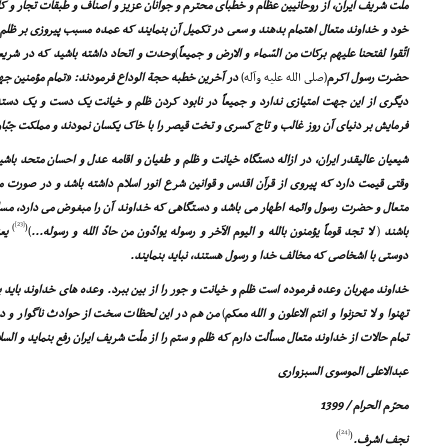
ملّت شریف ایران، از روحانیین عظام و خطباى محترم و جوانان عزیز و اصناف و طبقات تجار و ک
خود و خداوند متعال اهتمام بدهند و سعى در تکمیل آن بنمایند که عمده مسبب پیروزى بر ظل
اتّقوا لفتحنا علیهم برکات من السّماء و الارض و جمیعاً
)
وحدت و اتحاد داشته باشید که در شریع
حضرت رسول اکرم
(صلى الله علیه وآله)
در آخرین خطبه حجة الوداع فرمودند: «تمام مؤمنین جه
دیگرى از این جهت امتیازى ندارد و جمیعاً در نابود کردن ظلم و خیانت یک دست و یک دسته 
فرمایش بر دنیاى آن روز غالب و تاج کسرى و تخت قیصر را با خاک یکسان نمودند و مملکت جبّاران
شیعیان عالیقدر ایران، در ازاله دستگاه خیانت و ظلم و طغیان و اقامه عدل و احسان متحد با
وقتى قیمت دارد که پیروى از قرآن اقدس و قوانین شرع انور اسلام داشته باشد و در صورت م
متعال و حضرت رسول وائمه اطهار مى باشد و دستگاهى که خداوند آن را مبغوض مى دارد، مسلمین
[23]
)
(
باشند
(
لا تجد قوماً یؤمنون بالله و الیوم الآخر و رسوله یوادّون من حادّ الله و رسوله...
)
یعن
دوستى با اشخاصى که مخالف خدا و رسول هستند، نباید بنمایند.
خداوند مهربان وعده فرموده است ظلم و خیانت و جور را از بین ببرد. وعده هاى خداوند باید 
تهنوا و لا تحزنوا و انتم الاعلون و الله معکم
)
من هم در این لحظات سخت از حوادث ناگوار و دستگ
تمام حالات از خداوند متعال مسألت دارم که ظلم و ستم را از ملّت شریف ایران رفع بنماید و السل
عبدالاعلى الموسوى السبزوارى
محرّم الحرام / 1399
[24]
)
(
نجف اشرف.