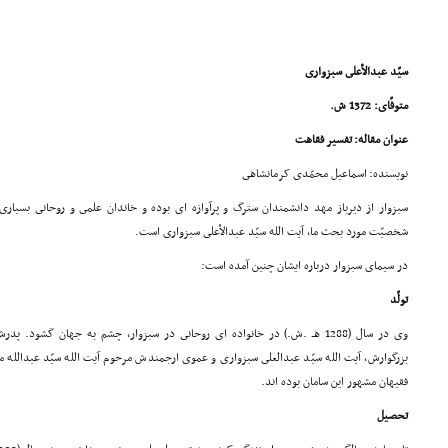
سیّد عبدالأعلى سبزوارى
متوفّاى: 1372 ش.
عنوان مقاله: تفسیر فقاهت
نویسنده: اسماعیل محمّدى کرمانشاهى
سبزوار از دیرباز مهد دانشمندان سترگ و پرآوازه اى بوده و خاندان علمى و روحانى بسیار
شخصیّت مورد بحث ما، آیت الله سیّد عبدالأعلى سبزوارى است.
در سیماى سبزوار درباره ایشان چنین آمده است:
تولّد
وى در سال (1288 هـ .ش.) در خانواده اى روحانى در سبزوار، چشم به جهان گشود. 
بزرگوارش، آیت الله سیّد عبدالعلى سبزوارى و عموى ارجمندش مرحوم آیت الله سیّد عبدالله 
فقیهان مشهور این سامان بوده اند.
تحصیل