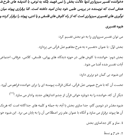
«خواننده تفسیر سبزوارى تنها دلالت بخش را نمى فهمد بلکه به نوعى، با اندیشه هاى طرح شده
هدفى است که نویسنده در بررسى علمى خود بدان امید داشته است. امّا برقرارى پیوند میان 
نوآورى هاى تفسیرى سبزوارى است که از راه کاوش هاى فلسفى و یا ادبى، پیوند را برقرار کرده و
شیوه تفسیرى
مى توان تفسیر سبزوارى را به دو بخش تقسیم کرد:
بخش اوّل: با عنوان «تفسیر» به شرح مفاهیم نصّ قرآنى مى پردازد.
بخش دوم: خواننده با کاوش هایى در حوزه دیدگاه هاى روایى، فلسفى، کلامى، عرفانى، اجتماعى
آیات تفسیر شده آشنا مى شود.
این شیوه، بى گمان دو برترى دارد:
نخست آن که با شرح عمومى نصّ قرآنى، امکان قرائت پیوسته اى را براى خواننده فراهم مى آورد.
[19]
)
(
دیگر آن که، خواننده را به دوباره خوانى قرآن از چشم اندازهاى جدید وادار مى سازد.
شیوه مفسّر در دومین گام، جدا سازى بخش یا آیه، به جمله و کلمه هاى جداگانه است که هریک 
آن ها پیوند برقرار مى سازد و آنگاه با عنوان عام زیر اصطلاحى آن را به پایان مى برد. این شیوه خ
1. ساز و کار جداسازى بخش
2. شرح و بسط