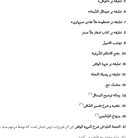
5. تعلیقه بر «الوافى»
6. تعلیقه بر «وسائل الشّیعة»
7. تعلیقه بر «منظومه ملاّ هادى سبزوارى»
8. تعلیقه بر کتاب اسفار ملاّ صدر
9. تهذیب الاصول
10. جامع الاحکام الشّرعیة
11. تعلیقه بر عروة الوثقى
12. تعلیقه بر وسیلة النجاة
13. مناسک حج
[5]
)
(
14. رساله توضیح المسائل
[6]
)
(
15. حاشیه و شرح تفسیر الصّافى
[7]
)
(
16. منهاج الصّالحین
17. الحجة العلیا فى شرح العروة الوثقى
این اثر تقریرات درس ایشان است که توسط مرحوم سیّد جل
دکتر سیّد محمّد بحرالعلوم مى گوید: