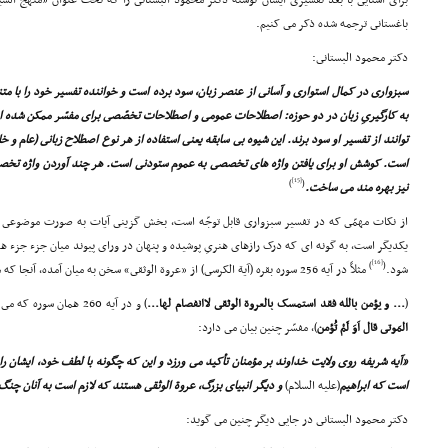
براى آشنایى با بعد تفسیرى ایشان نوشته دکتر محمود البستانى را که تحت عنوان «منهج السی
باغستانى ترجمه شده ذکر مى کنیم.
دکتر محمود البستانى:
سبزوارى در کمال استوارى و آسانى از عنصر زبان، سود برده است و خواننده تفسیر خود را با متنى
به کارگیرىِ زبان در دو حوزه: اصطلاحات عمومى و اصطلاحات تخصّصى براى مفسّر ممکن شده است 
توانند از تفسیر او سود برند. این شیوه بى سابقه یعنى استفاده از هر نوع اصطلاح زبانى (عام و خ
است. کوشش او براى یافتن واژه هاى تخصصى به عموم ستودنى است. هر چند آوردن واژه تخصصى د
[15]
)
(
نیز بهره مند مى ساخت.
از نکات مهمّى که در تفسیر سبزوارى قابل توجّه است، بخش گزینى آیات به صورت موضوعى و پ
یکدیگر است، به گونه اى که درک رازهاى هنرىِ پوشیده و پنهان در وراى پیوند میان جزء جزء هر
[16]
)
(
شود.
مثلاً در آیه 256 سوره بقره (آیة الکرسى) از «عروة الوثقى» سخن به میان آمده، آنجا که مى فرماید:
(
... و یؤمن بالله فقد استمسک بالعروة الوثقى لاانفصام لها...
) و در آیه 260 همان سوره که مى فرماید: (
المَوتى قال اَوَ لَمْ تُؤمن
)، مفسّر چنین بیان مى دارد:
«آیه شریفه روى ولایت خداوند بر مؤمنان تأکید مى ورزد و این که چگونه با لطف خود، ایشان را از 
است که ابراهیم
(علیه السلام)
و دیگر انبیاى بزرگ، عروة الوثقى هستند که لازم است به آنان چنگ 
دکتر محمود البستانى در جایى دیگر چنین مى گوید: