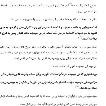
[10]
)
(
«جامع الاحکام الشرعیة»
اثر دیگرى از ایشان است که تقریظ و مقدمه کتاب «مهذّب الأحکام
در ادامه مى آوریم:
دکتر سیّد محمّد بحرالعلوم جایگاه فقهى این دانشور سبزوارى را چنین توصیف مى نماید:
استاد سبزوارى به فقاهت معروف و شناخته شده و در این زمینه نگارش هایى را از خود به جاى 
فقهیه به نام «مهذب الاحکام» در سى جلد است. در این موسوعه مانند علماى پسین به شرح کت
[11]
)
(
پرداخته است.
سیّد سبزوارى در کتاب مهذّب الاحکام، «عروة الوثقى» را دقیق شرح داده است و چون «عروة 
قسمت هایى که سیّد طباطبایى یزدى یادآور شده، سیّد سبزوارى، هم در متن و هم در حاشیه آورده
به اثر خود افزوده است. از این روى، این موسوعه فقهى، یک دوره کامل فقهى است.
در مورد این موسوعه فقهى گفته شده است:
وجه امتیازى که این موسوعه دارد، آن است که دلیل هاى آن، محکم و قواعد فقهى با بیانى خالى 
هرکس به این موسوعه مراجعه کند بار علمى و استوارى در دلیل هاى علمیّه را به روشنى مى یابد
[12]
)
(
بسته خواهد شد.
سیّد سبزوارى یکى از نوآوران و اندیشه ورانى است که به فقه شیعه لباس جدیدى هماهنگ بازمان
مواردى که در زمینه تحول فکرى ایشان مى توان یادآور شد، از این قرار است: