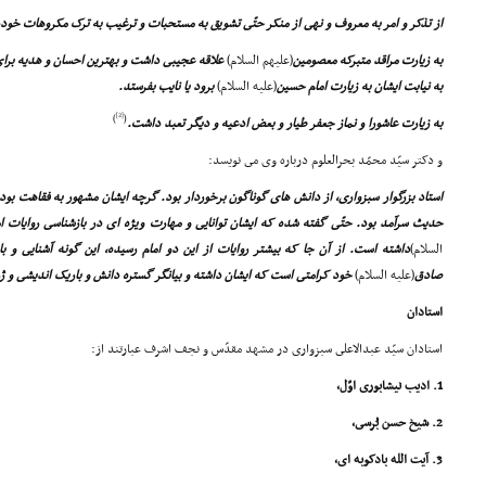
از تذکر و امر به معروف و نهى از منکر حتّى تشویق به مستحبات و ترغیب به ترک مکروهات خود
به زیارت مراقد متبرکه معصومین
(علیهم السلام)
علاقه عجیبى داشت و بهترین احسان و هدیه برا
به نیابت ایشان به زیارت امام حسین
(علیه السلام)
برود یا نایب بفرستد.
[2]
)
(
به زیارت عاشورا و نماز جعفر طیار و بعض ادعیه و دیگر تعبد داشت.
و دکتر سیّد محمّد بحرالعلوم درباره وى مى نویسد:
استاد بزرگوار سبزوارى، از دانش هاى گوناگون برخوردار بود. گرچه ایشان مشهور به فقاهت بود 
حدیث سرآمد بود. حتّى گفته شده که ایشان توانایى و مهارت ویژه اى در بازشناسى روایات ام
السلام)
داشته است. از آن جا که بیشتر روایات از این دو امام رسیده، این گونه آشنایى و باز
صادق
(علیه السلام)
خود کرامتى است که ایشان داشته و بیانگر گستره دانش و باریک اندیشى و
استادان
استادان سیّد عبدالاعلى سبزوارى در مشهد مقدّس و نجف اشرف عبارتند از:
1. ادیب نیشابورى اوّل،
2. شیخ حسن بُرسى،
3. آیت الله بادکوبه اى،