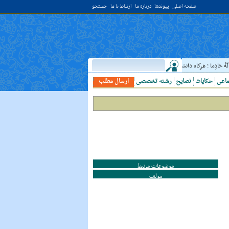
صفحه اصلی
پیوندها
درباره ما
ارتباط با ما
جستجو
ُ خادِما ؛ هرگاه دانشمندى ديدى، به او خدمت کن. ( غررالحکم ح ۴۰۴۴ )
حدیث:
امام علي 
ماعی
حکایات
نصایح
رشته تخصصی
ارسال مطلب
موضوعات مرتبط
مولف