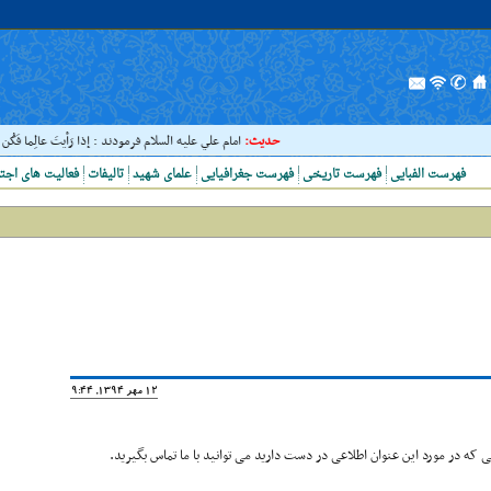
حدیث:
امام علي عليه السلام فرمودند : إذا رَأيتَ عالِما فَکُن لَه
فهرست الفبایی
فهرست تاریخی
فهرست جغرافیایی
علمای شهید
تالیفات
فعالیت های اجت
12 مهر 1394, 19:44
که در مورد این عنوان اطلاعی در دست دارید می توانید با ما تماس بگیرید.