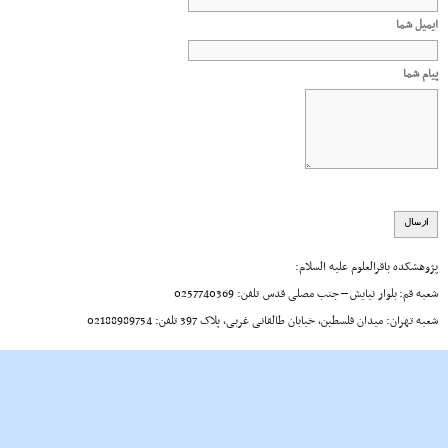
ایمیل شما
پیام شما
پژوهشکده باقرالعلوم علیه السلام:
شعبه قم: بلوار نیایش – جنب مصلی قدس تلفن: 0257740369
شعبه تهران: میدان فلسطین، خیابان طالقانی غربی، پلاک 397 تلفن: 02188989754