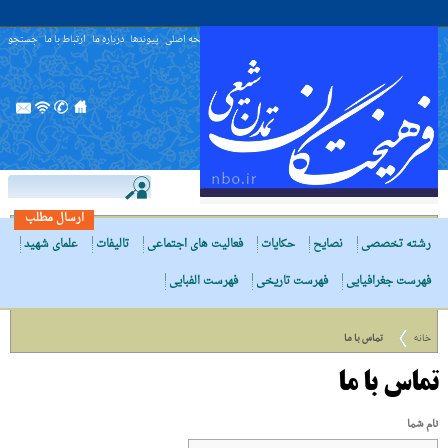
صفحه اصلی
پیوندها
درباره ما
ارتباط با ما
جستجو
ارسال مطلب
رشته تخصصی
نصایح
حکایات
فعالیت های اجتماعی
تالیفات
علمای شهید
فهرست جغرافیایی
فهرست تاریخی
فهرست الفبایی
خانه
تماس با ما
تماس با ما
نام شما