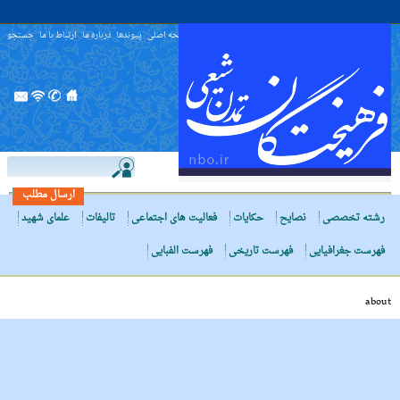
صفحه اصلی
پیوندها
درباره ما
ارتباط با ما
جستجو
ارسال مطلب
رشته تخصصی
نصایح
حکایات
فعالیت های اجتماعی
تالیفات
علمای شهید
فهرست جغرافیایی
فهرست تاریخی
فهرست الفبایی
about