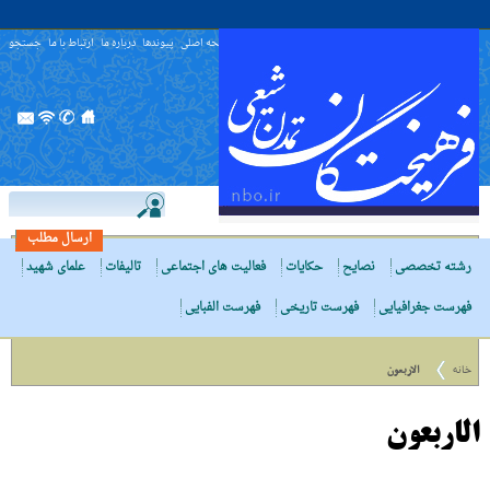
صفحه اصلی
پیوندها
درباره ما
ارتباط با ما
جستجو
ارسال مطلب
رشته تخصصی
نصایح
حکایات
فعالیت های اجتماعی
تالیفات
علمای شهید
فهرست جغرافیایی
فهرست تاریخی
فهرست الفبایی
خانه
الاربعون
الاربعون