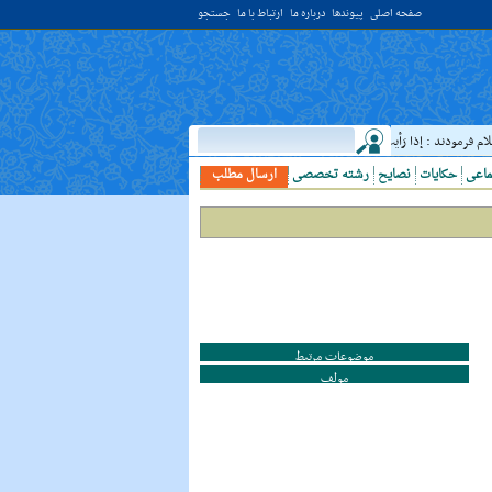
صفحه اصلی
پیوندها
درباره ما
ارتباط با ما
جستجو
رمودند : إذا رَأيتَ عالِما فَکُن لَهُ خادِما ؛ هرگاه دانشمندى ديدى، به او خدمت کن. ( غررالحکم ح ۴۰۴۴ )
ماعی
حکایات
نصایح
رشته تخصصی
ارسال مطلب
موضوعات مرتبط
مولف