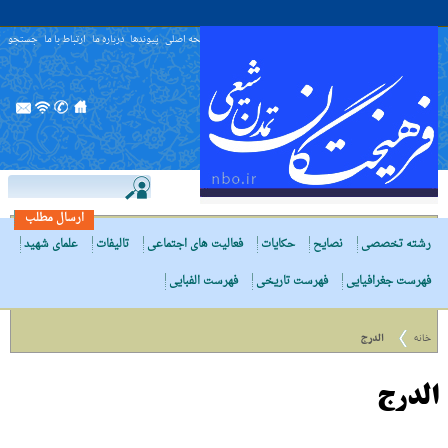
صفحه اصلی
پیوندها
درباره ما
ارتباط با ما
جستجو
ارسال مطلب
رشته تخصصی
نصایح
حکایات
فعالیت های اجتماعی
تالیفات
علمای شهید
فهرست جغرافیایی
فهرست تاریخی
فهرست الفبایی
خانه
الدرج
الدرج