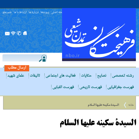
صفحه اصلی
پیوندها
درباره ما
ارتباط با ما
جستجو
ارسال مطلب
رشته تخصصی
نصایح
حکایات
فعالیت های اجتماعی
تالیفات
علمای شهید
فهرست جغرافیایی
فهرست تاریخی
فهرست الفبایی
خانه
السیدة سکینه علیها السلام
السیدة سکینه علیها السلام