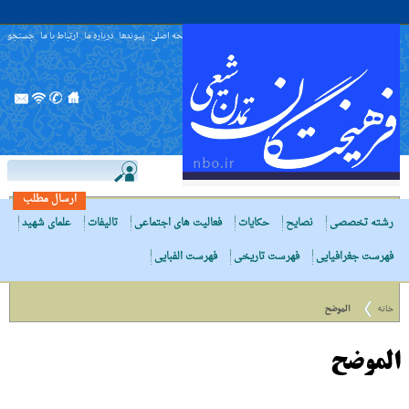
صفحه اصلی
پیوندها
درباره ما
ارتباط با ما
جستجو
ارسال مطلب
رشته تخصصی
نصایح
حکایات
فعالیت های اجتماعی
تالیفات
علمای شهید
فهرست جغرافیایی
فهرست تاریخی
فهرست الفبایی
خانه
الموضح
الموضح